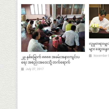
လူမှုတရားမျှ
များ ဆွေးနွေးပ
November 5
၂၉ နှစ်မြောက် ၈၈၈၈ အခမ်းအနားကျင်းပ
ရေး အစည်းအဝေးသို့ တက်ရောက်
July 27, 2017