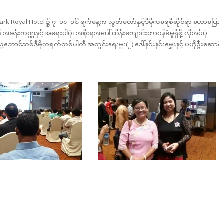
Park Royal Hotel ၌ ၇- ၁၀- ၁၆ ရက်နေ့က လွှတ်တော်နှင့်ဒီမိုကရေစီဆိုင်ရာ ဟောပြေ
 အခန်းကဏ္ဏနှင့် အရေးပါပုံ၊ အစိုးရအပေါ် ထိန်းကျောင်းတာဝန်ခံမှုရှိဖို့ လိုအပ်ပုံ
့ဘောင်သစ်ဒီမိုကရက်တစ်ပါတီ အတွင်းရေးမှူး(၂) ဒေါ်နှင်းနှင်းမွှေးနှင့် ဗဟိုဦးဆောင