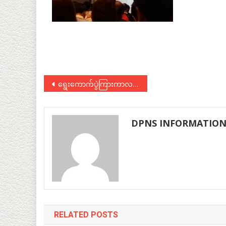
Post
ရွေးကောက်ပွဲကြားကာလ နိုင်ငံရေးပါတီများ၏ လုပ်ငန်းနှင့် အခန်းကဏ္ဍ အလုပ်ရုံဆွေးနွေးပွဲ
navigation
DPNS INFORMATIO
RELATED POSTS