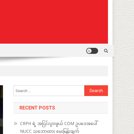
Search
for:
RECENT POSTS
CRPH ရဲ့ အငြင်းပွားဖွယ် CDM ဥပဒေအပေါ်
NUCC သဘောထား မေးမြန်းချက်