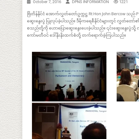
October 7, 2016
DPNS INFORMATION
1221
ဗြိတိန်နိုင်ငံ အောက်လွှတ်တော်ဥက္ကဋ္ဌ Rt Hon John Bercow သည် 
ဆွေးနွေးပွဲ ပြုလုပ်ခဲ့ပါသည်။ ဒီမိုကရေစီနိုင်ငံများတွင် လွှတ်တော်၏
စသည်တို့ကို ဟောပြောဆွေးနွေးပေးခဲ့ပါသည်။ ၎င်းဆွေးနွေးပွဲသို့ လူ
ကော်မတီဝင် ဒေါ်နိုးနိုးထက်စံတို့ တက်ရောက်ခဲ့ကြပါသည်။