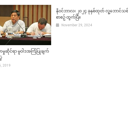
နိုဝင်ဘာလ၊ ၂၀၂၄ ခုနှစ်ထုတ် လူ့ဘောင်သစ
စာစဥ် ထွက်ပြီ။
November 29, 2024
တမှုဆိုင်ရာ မူဝါဒအကြံပြုချက်
ွဲ
, 2019