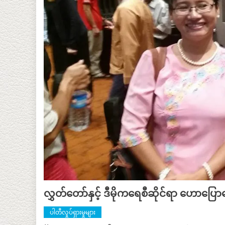
လွှတ်တော်နှင့် ဒီမိုကရေစီဆိုင်ရာ ဟောပြောဆ
ပါတီလှုပ်ရှားမှုများ