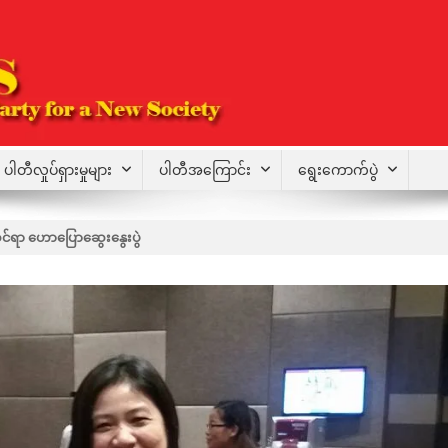
ပါတီလှုပ်ရှားမှုများ
ပါတီအကြောင်း
ရွေးကောက်ပွဲ
ိုင်ရာ ဟောပြောဆွေးနွေးပွဲ