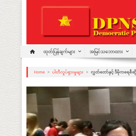
Skip
to
content
Democratic Party for a New Society
DPNS
ထုတ်ပြန်ချက်များ
အမြင်သဘောထား
Home
>
ပါတီလှုပ်ရှားမှုများ
>
လွှတ်တော်နှင့် ဒီမိုကရေစီဆ