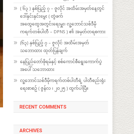
( ၆၃ ) နှစ်ပြည့် ၇ – ဇူလိုင် အထိမ်းအမှတ်နေ့တွင်
ဒေါ်နှင်းနှင်းမွှေး ( တွဲဖက်
အထွေထွေအတွင်းရေးမှူး၊ လူ့ဘောင်သစ်ဒီမို
ကရက်တစ်ပါတီ – DPNS ) ၏ အမှတ်တရစကား
(၆၃) နှစ်ပြည့် ၇ – ဇူလိုင် အထိမ်းအမှတ်
သဘောထား ထုတ်ပြန်ချက်
နေပြည်တော်ဖိုရမ်နှင့် စစ်ကောင်စီရွေးကောက်ပွဲ
အပေါ် သဘောထား
လူ့ဘောင်သစ်ဒီမိုကရက်တစ်ပါတီရဲ့ ပါတီစည်းရုံး
ရေးစာစဥ် ( ဇွန်လ ၊ ၂၀၂၅ ) ထွက်ပါပြီ။
RECENT COMMENTS
ARCHIVES