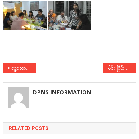
Post
လူ့ဘောင်သစ်လူငယ် နှင့် မှိုင်း ငြိမ်းချမ်းရေးကွန်ရက် တို့ တွေ့ဆုံဆွေးနွေး
မှိုင်း-ငြိမ်းကွန်ရက်(လပွတ္တာ) ဖွဲ့စည်းရေး အကြို ညှိနှိုင်းအစည်းအဝေးကျင်းပ
navigation
DPNS INFORMATION
RELATED POSTS