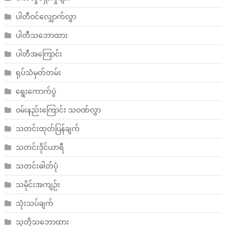
ပါတီဝင်လျှောက်လွှာ
ပါတီသဘောထား
ပါတီအကြောင်း
ရုပ်သံမှတ်တမ်း
ရွေးကောက်ပွဲ
ဝမ်းနည်းကြောင်း သဝဏ်လွှာ
သတင်းထုတ်ပြန်ချက်
သတင်းဒိုင်ယာရီ
သတင်းဓါတ်ပုံ
သမိုင်းအကျဉ်း
သုံးသပ်ချက်
သူတို့သဘောထား