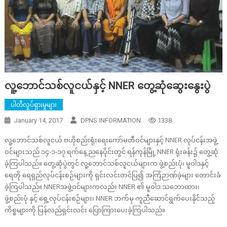
လူ့ဘောင်သစ်လူငယ်နှင့် NNER တွေ့ဆုံဆွေးနွေးပွဲ
ပါတီလှုပ်ရှားမှုများ
January 14, 2017
DPNS INFORMATION
1338
လူ့ဘောင်သစ်လူငယ် ဗဟိုစည်းရုံးရေးကော်မတီဝင်များနှင့် NNER လုပ်ငန်းအဖွဲ့
ဝင်များသည် ၁၄-၁-၁၇ ရက်နေ့ ညနေပိုင်းတွင် ရန်ကုန်မြို့ NNER ရုံးခန်း၌ တွေ့ဆုံ
ခဲ့ကြပါသည်။ တွေ့ဆုံပွဲတွင် လူ့ဘောင်သစ်လူငယ်များက ဖွဲ့စည်းပုံ၊ မူဝါဒနှင့်
ရေတို ရေရှည်လုပ်ငန်းစဉ်များကို ရှင်းလင်းတင်ပြ၍ အကြံဉာဏ်ခဲ့များ တောင်းခံ
ခဲ့ကြပါသည်။ NNERအဖွဲ့ဝင်များကလည်း NNER ၏ မူဝါဒ သဘောထား၊
ဖွဲ့စည်းပုံ နှင့် ရှေ့လုပ်ငန်းစဉ်များ၊ NNER ဘက်မှ ကူညီဆောင်ရွက်ပေးနိုင်သည့်
ကိစ္စများကို ပြန်လည်ရှင်းလင်း ပြောကြားပေးခဲ့ကြပါသည်။