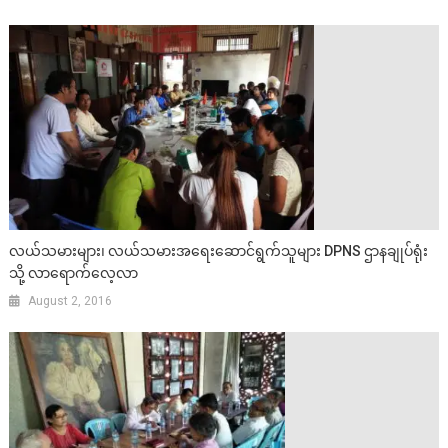
လယ်သမားများ၊ လယ်သမားအရေးဆောင်ရွက်သူများ DPNS ဌာနချုပ်ရုံး
သို့ လာရောက်လေ့လာ
August 2, 2016