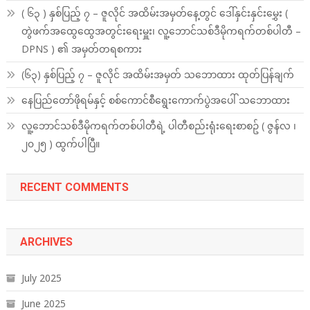
( ၆၃ ) နှစ်ပြည့် ၇ – ဇူလိုင် အထိမ်းအမှတ်နေ့တွင် ဒေါ်နှင်းနှင်းမွှေး (
တွဲဖက်အထွေထွေအတွင်းရေးမှူး၊ လူ့ဘောင်သစ်ဒီမိုကရက်တစ်ပါတီ –
DPNS ) ၏ အမှတ်တရစကား
(၆၃) နှစ်ပြည့် ၇ – ဇူလိုင် အထိမ်းအမှတ် သဘောထား ထုတ်ပြန်ချက်
နေပြည်တော်ဖိုရမ်နှင့် စစ်ကောင်စီရွေးကောက်ပွဲအပေါ် သဘောထား
လူ့ဘောင်သစ်ဒီမိုကရက်တစ်ပါတီရဲ့ ပါတီစည်းရုံးရေးစာစဥ် ( ဇွန်လ ၊
၂၀၂၅ ) ထွက်ပါပြီ။
RECENT COMMENTS
ARCHIVES
July 2025
June 2025