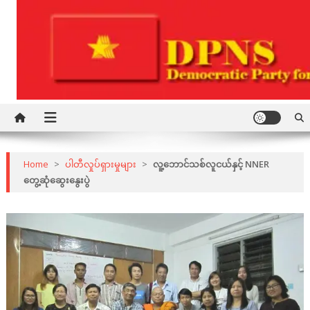
Skip
to
content
Democratic Party for a New Society
DPNS
Home
>
ပါတီလှုပ်ရှားမှုများ
>
လူ့ဘောင်သစ်လူငယ်နှင့် NNER
တွေ့ဆုံဆွေးနွေးပွဲ