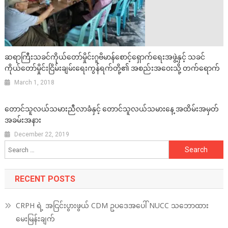
ဆရာကြီးသခင်ကိုယ်တော်မှိုင်းဂူဗိမာန်စောင့်ရှောက်ရေးအဖွဲ့နှင့် သခင်
ကိုယ်တော်မှိုင်းငြိမ်းချမ်းရေးကွန်ရက်တို့၏ အစည်းအဝေးသို့ တက်ရောက်
March 1, 2018
တောင်သူလယ်သမားညီလာခံနှင့် တောင်သူလယ်သမားနေ့ အထိမ်းအမှတ်
အခမ်းအနား
December 22, 2019
Search
for:
RECENT POSTS
CRPH ရဲ့ အငြင်းပွားဖွယ် CDM ဥပဒေအပေါ် NUCC သဘောထား
မေးမြန်းချက်