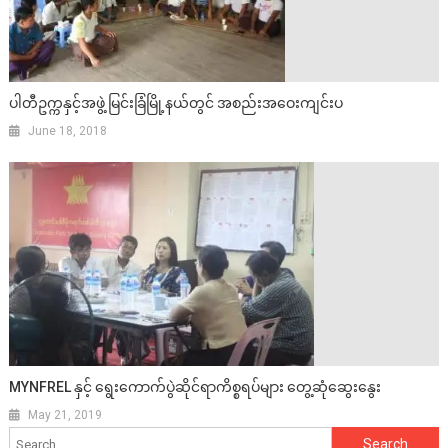
ပါတီဥက္ကနှင့်အဖွဲ့ မြင်းခြံမြို့နယ်တွင် အစည်းအဝေးကျင်းပ
June 18, 2018
MYNFREL နှင့် ရွေးကောက်ပွဲဆိုင်ရာကိစ္စရပ်များ တွေ့ဆုံဆွေးနွေး
May 21, 2019
Search