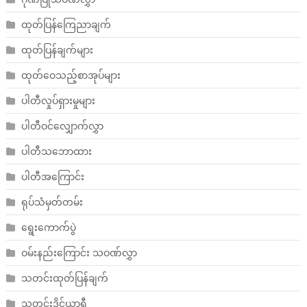
ထုတ်ပြန်ကြေညာချက်
ထုတ်ပြန်ချက်များ
ထုတ်ဝေသည့်စာအုပ်များ
ပါတီလှုပ်ရှားမှုများ
ပါတီဝင်လျှောက်လွှာ
ပါတီသဘောထား
ပါတီအကြောင်း
ရုပ်သံမှတ်တမ်း
ရွေးကောက်ပွဲ
ဝမ်းနည်းကြောင်း သဝဏ်လွှာ
သတင်းထုတ်ပြန်ချက်
သတင်းဒိုင်ယာရီ