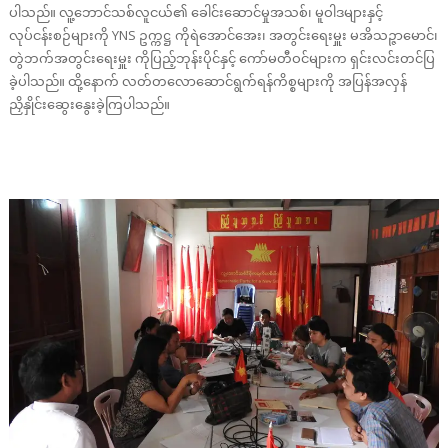
ပါသည်။ လူ့ဘောင်သစ်လူငယ်၏ ခေါင်းဆောင်မှုအသစ်၊ မူဝါဒများနှင့်
လုပ်ငန်းစဉ်များကို YNS ဥက္ကဋ္ဌ ကိုရဲအောင်အေး၊ အတွင်းရေးမှူး မအိသဉ္ဇာမောင်၊
တွဲဘက်အတွင်းရေးမှူး ကိုပြည့်ဘုန်းပိုင်နှင့် ကော်မတီဝင်များက ရှင်းလင်းတင်ပြ
ခဲ့ပါသည်။ ထို့နောက် လတ်တလောဆောင်ရွက်ရန်ကိစ္စများကို အပြန်အလှန်
ညှိနှိုင်းဆွေးနွေးခဲ့ကြပါသည်။