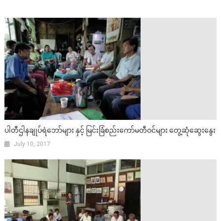
ပါတီဌါနချုပ်ရဲဘော်များ နှင့် မြင်းခြံစည်းကော်မတီဝင်များ တွေ့ဆုံဆွေးနွေး
July 10, 2017