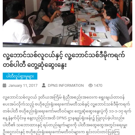
လူ့ဘောင်သစ်လူငယ်နှင့် လူ့ဘောင်သစ်ဒီမိုကရက်
တစ်ပါတီ တွေ့ဆုံဆွေးနွေး
ပါတီလှုပ်ရှားမှုများ
January 11, 2017
DPNS INFORMATION
1470
လူ့ဘောင်သစ်လူငယ် ဒုတိယအကြိမ် စုံညီအစည်းအဝေးက ရွေးချယ်တာဝန်
ပေးအပ်လိုက်သည့် ဗဟိုစည်းရုံးရေးကော်မတီသစ်နှင့် လူ့ဘောင်သစ်ဒီမိုကရက်
တစ်ပါတီ ဗဟိုစည်းရုံးရေးကော်မတီဝင်များ တွေ့ဆုံဆွေးနွေးပွဲကို ၁၁-၁-၁၇ ရက်
နေ့ နံနက်ပိုင်းမှ နေ့လည်ပိုင်းအထိ DPNS ဌာနချုပ်ရုံးခန်း၌ ပြုလုပ်ခဲ့ပါသည်။
ပါတီ၏ သဘောထားနှင့် ရပ်တည်ချက်များကို ပါတီအထွေထွေအတွင်းရေးမှူး
ဦးငွေလင်းနှင့် ဗဟိုစည်းရုံးရေးကော်မတီဝင်များက ရှင်းလင်းတင်ပြခဲ့ကြ