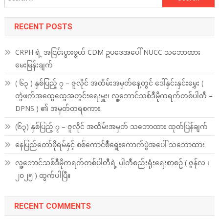
for:
RECENT POSTS
CRPH ရဲ့ အငြင်းပွားဖွယ် CDM ဥပဒေအပေါ် NUCC သဘောထား
မေးမြန်းချက်
( ၆၃ ) နှစ်ပြည့် ၇ – ဇူလိုင် အထိမ်းအမှတ်နေ့တွင် ဒေါ်နှင်းနှင်းမွှေး (
တွဲဖက်အထွေထွေအတွင်းရေးမှူး၊ လူ့ဘောင်သစ်ဒီမိုကရက်တစ်ပါတီ –
DPNS ) ၏ အမှတ်တရစကား
(၆၃) နှစ်ပြည့် ၇ – ဇူလိုင် အထိမ်းအမှတ် သဘောထား ထုတ်ပြန်ချက်
နေပြည်တော်ဖိုရမ်နှင့် စစ်ကောင်စီရွေးကောက်ပွဲအပေါ် သဘောထား
လူ့ဘောင်သစ်ဒီမိုကရက်တစ်ပါတီရဲ့ ပါတီစည်းရုံးရေးစာစဥ် ( ဇွန်လ ၊
၂၀၂၅ ) ထွက်ပါပြီ။
RECENT COMMENTS