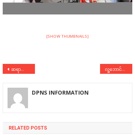
[SHOW THUMBNAILS]
Post
ဆရာကြီးသခင်ကိုယ်တော်မှိုင်းငြိမ်းချမ်းရေးကွန်ရက် အစည်းအဝေး (၈.၁.၂၀၁၇)
လူ့ဘောင်သစ်လူငယ် နှင့် မှိုင်း ငြိမ်းချမ်းရေးကွန်ရက် တို့ တွေ့ဆုံဆွေးနွေး
navigation
DPNS INFORMATION
RELATED POSTS