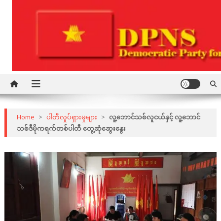
Skip
to
content
Democratic Party for a New Society
DPNS
Home
>
ပါတီလှုပ်ရှားမှုများ
>
လူ့ဘောင်သစ်လူငယ်နှင့် လူ့ဘောင်
သစ်ဒီမိုကရက်တစ်ပါတီ တွေ့ဆုံဆွေးနွေး