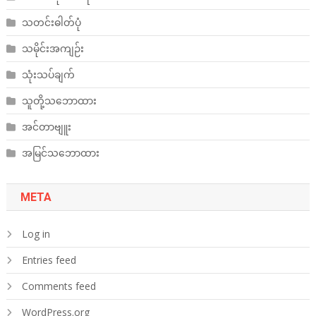
သတင်းဓါတ်ပုံ
သမိုင်းအကျဉ်း
သုံးသပ်ချက်
သူတို့သဘောထား
အင်တာဗျူး
အမြင်သဘောထား
META
Log in
Entries feed
Comments feed
WordPress.org