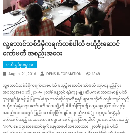
လူ့ဘောင်သစ်ဒီမိုကရက်တစ်ပါတီ ဗဟိုဦးဆောင်
ကော်မတီ အစည်းအဝေး
ပါတီလှုပ်ရှားမှုများ
August 21, 2016
DPNS INFORMATION
1348
လူ့ဘောင်သစ်ဒီမိုကရက်တစ်ပါတီ ဗဟိုဦးဆောင်ကော်မတီ လုပ်ငန်းညှိနှိုင်း
အစည်းအဝေးကို ၂၁- ၈- ၂၀၁၆ နေ့တွင် ရန်ကုန်မြို့၊ ဆိပ်ကမ်းသာလမ်းရှိ ပါတီ
ဌာနချုပ်ရုံးခန်း၌ ပြုလုပ်ခဲ့ရာ သက်ဆိုင်ရာကိစ္စရပ်များအလိုက် ကျွမ်းကျင်သည့်
ဗဟိုစည်းရုံးရေး ကော်မတီဝင်အချို့ကိုပါ ဖိတ်ကြား၍ ဆွေးနွေးခဲ့ကြပါသည်။
အစည်းအဝေးတွင် ပြည်ထောင်စုငြိမ်းချမ်းရေး ညီလာခံ(၂၁ ရာစုပင်လုံ)နှင့်
ပတ်သက်သည့် သဘောထား၊ ရွေးကောက်ပွဲအနိုင်မရပါတီ ၇၀ အပေါ်ထားသည့်
NRPC ၏ စဉ်းစားဆောင်ရွက်နေမှုအပေါ် သဘောထား၊ ၂၀၁၆ ခုနှစ် ပါတီ
လုပ်ငန်းစဉ်များအတွက် အချိန်ဇယားနှင့် တာဝန်ယူ ဖေါ်ဆောင်ကြမည့် ရဲဘော်