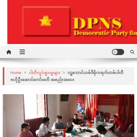
Skip
to
content
Democratic Party for a New Society
DPNS
Home
>
ပါတီလှုပ်ရှားမှုများ
>
လူ့ဘောင်သစ်ဒီမိုကရက်တစ်ပါတီ
ဗဟိုဦးဆောင်ကော်မတီ အစည်းအဝေး