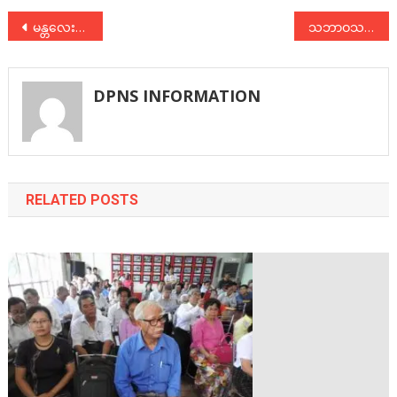
Post
မန္တလေးမြို့တော် စည်ပင်သာယာရေး ရွေးကောက်ပွဲဆိုင်ရာ ပါတီစုံဆွေးနွေးပွဲ
သဘာဝသယံဇာတဘဏ္ဍာငွေ မျှဝေရေး မူကွဲများအကြောင်း ဆွေးနွေးပွဲကျင်းပ
navigation
DPNS INFORMATION
RELATED POSTS