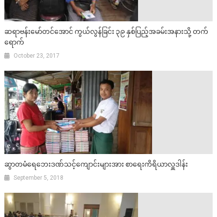
ဆရာဗန်းမော်တင်အောင် ကွယ်လွန်ခြင်း ၃၉ နှစ်ပြည့်အခမ်းအနားသို့ တက်
ရောက်
October 23, 2017
ဆွာတမံရေဘေးဒဏ်သင့်ကျောင်းများအား စာရေးကိရိယာလှူဒါန်း
September 5, 2018