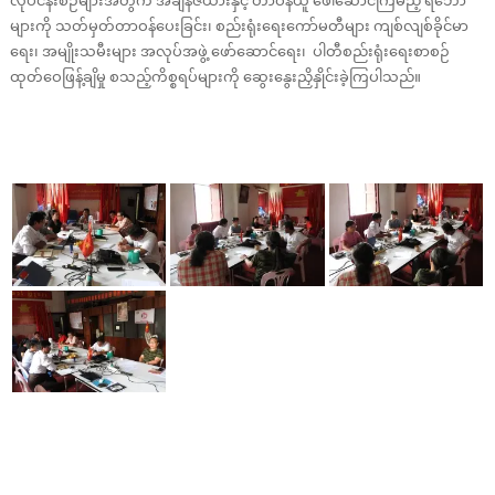
များကို သတ်မှတ်တာဝန်ပေးခြင်း၊ စည်းရုံးရေးကော်မတီများ ကျစ်လျစ်ခိုင်မာ
ရေး၊ အမျိုးသမီးများ အလုပ်အဖွဲ့ ဖော်ဆောင်ရေး၊ ပါတီစည်းရုံးရေးစာစဉ်
ထုတ်ဝေဖြန့်ချိမှု စသည့်ကိစ္စရပ်များကို ဆွေးနွေးညှိနှိုင်းခဲ့ကြပါသည်။