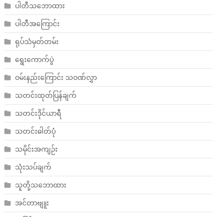
ပါတီသဘောထား
ပါတီအကြောင်း
ရုပ်သံမှတ်တမ်း
ရွေးကောက်ပွဲ
ဝမ်းနည်းကြောင်း သဝဏ်လွှာ
သတင်းထုတ်ပြန်ချက်
သတင်းဒိုင်ယာရီ
သတင်းဓါတ်ပုံ
သမိုင်းအကျဉ်း
သုံးသပ်ချက်
သူတို့သဘောထား
အင်တာဗျူး