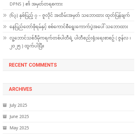
DPNS ) ၏ အမှတ်တရစကား
(၆၃) နှစ်ပြည့် ၇ – ဇူလိုင် အထိမ်းအမှတ် သဘောထား ထုတ်ပြန်ချက်
နေပြည်တော်ဖိုရမ်နှင့် စစ်ကောင်စီရွေးကောက်ပွဲအပေါ် သဘောထား
လူ့ဘောင်သစ်ဒီမိုကရက်တစ်ပါတီရဲ့ ပါတီစည်းရုံးရေးစာစဥ် ( ဇွန်လ ၊
၂၀၂၅ ) ထွက်ပါပြီ။
RECENT COMMENTS
ARCHIVES
July 2025
June 2025
May 2025