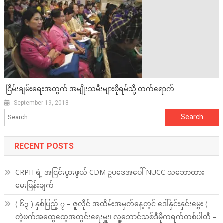
ငြိမ်းချမ်းရေးအတွက် အမျိုးသမီးများဖိုရမ်သို့ တက်ရောက်
September 19, 2018
Search
for:
RECENT POSTS
CRPH ရဲ့ အငြင်းပွားဖွယ် CDM ဥပဒေအပေါ် NUCC သဘောထား
မေးမြန်းချက်
( ၆၃ ) နှစ်ပြည့် ၇ – ဇူလိုင် အထိမ်းအမှတ်နေ့တွင် ဒေါ်နှင်းနှင်းမွှေး (
တွဲဖက်အထွေထွေအတွင်းရေးမှူး၊ လူ့ဘောင်သစ်ဒီမိုကရက်တစ်ပါတီ –