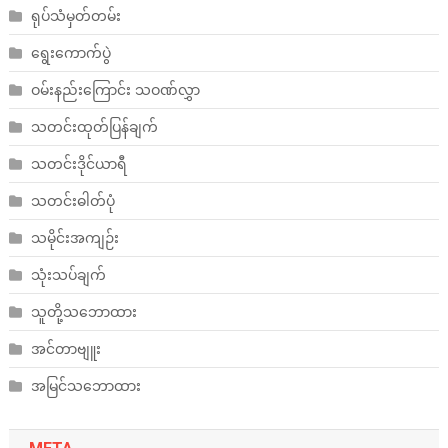
ရုပ်သံမှတ်တမ်း
ရွေးကောက်ပွဲ
ဝမ်းနည်းကြောင်း သဝဏ်လွှာ
သတင်းထုတ်ပြန်ချက်
သတင်းဒိုင်ယာရီ
သတင်းဓါတ်ပုံ
သမိုင်းအကျဉ်း
သုံးသပ်ချက်
သူတို့သဘောထား
အင်တာဗျူး
အမြင်သဘောထား