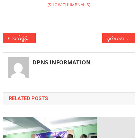
[SHOW THUMBNAILS]
Post
လက်ရှိနိုင်ငံရေးအခြေအနေဆိုင်ရာ ညှိနှိုင်းဆွေးနွေးပွဲ(ဒုတိယအကြိမ်) ပထမနေ့
ဒုတိယအကြိမ်၊ လက်ရှိနိုင်ငံရေးအခြေအနေဆိုင်ရာ ညှိနှိုင်းဆွေးနွေးပွဲ သတင်းထုတ်ပြန်ချက်
navigation
DPNS INFORMATION
RELATED POSTS