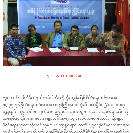
[SHOW THUMBNAILS]
လူ့ဘောင်သစ် ဒီမိုကရက်တစ်ပါတီ၊ ကိုကိုးကျွန်းပြန် နိုင်ငံရေးအင်အားစု၊
၇၄-၇၅-၇၆ နိုင်ငံရေးအင်အားစု၊ ဆရာကြီးသခင်ကိုယ်တော်မှိုင်း ငြိမ်းချမ်းရေး
ကွန်ရက်၊ ဆိုရှယ်ဒီမိုကရက်တစ် ညီညွတ်ရေးတပ်ဦး၊ လူ့ဘောင်သစ်လူငယ်၊ ဒီမို
ကရေစီနှင့်ငြိမ်းချမ်းရေး အမျိုးသမီးအဖွဲ့၊ ၇၄ အလုပ်သမားဟောင်းကြီးများ၊
နိုင်ငံရေးလေ့လာသုံးသပ်သူများ၊ ပညာရှင်များ၊ တသီးပုဂ္ဂလနိုင်ငံရေးသမားများ
က စီစဉ်ကျင်းပသည့် ဒုတိယအကြိမ်မြောက် လက်ရှိနိုင်ငံရေးအခြေအနေဆိုင်ရာ