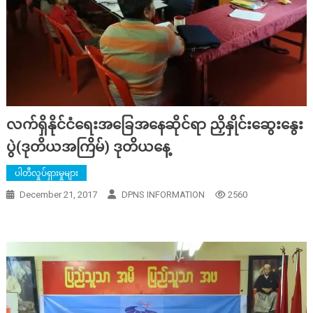
လက်ရှိနိုင်ငံရေးအခြေအနေဆိုင်ရာ ညှိနှိုင်းဆွေးနွေး
ပွဲ(ဒုတိယအကြိမ်) ဒုတိယနေ့
ပါတီလှုပ်ရှားမှုများ
December 21, 2017
DPNS INFORMATION
2560