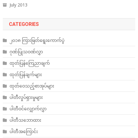
July 2013
CATEGORIES
၂၀၁၈ ကြားဖြတ်ရွေးကောက်ပွဲ
ဂုဏ်ပြုသဝဏ်လွှာ
ထုတ်ပြန်ကြေညာချက်
ထုတ်ပြန်ချက်များ
ထုတ်ဝေသည့်စာအုပ်များ
ပါတီလှုပ်ရှားမှုများ
ပါတီဝင်လျှောက်လွှာ
ပါတီသဘောထား
ပါတီအကြောင်း