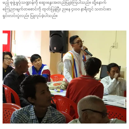
မည့် စုဖွဲ့မှုပုံသဏ္ဍာန်ကို ဆွေးနွေးအတည်ပြုခဲ့ကြပါသည်။ ထို့နောက်
ကြေညာချက်တစောင်ကို ထုတ်ပြန်ပြီး ညနေ ၄းဝ၀ နာရီတွင် သတင်းစာ
ရှင်းလင်းပွဲလည်း ပြုလုပ်ခဲ့ပါသည်။