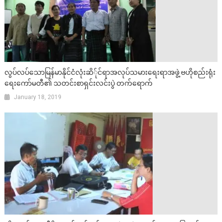
လွပ်လပ်သောမြန်မာနိုင်ငံလုံးဆိ်ုင်ရာအလုပ်သမားရေးရာအဖွဲ့ ဗဟိုစည်းရုံး
ရေးကော်မတီ၏ သတင်းစာရှင်းလင်းပွဲ တက်ရောက်
January 18, 2019