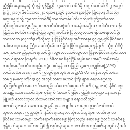
ညှိနှိုင်းဆွေးနွေးပွဲကို ရန်ကုန်မြို့ရှိ လူ့ဘောင်သစ်ဒီမိုကရက်တစ်ပါတီ ဌာနချုပ်
ရုံး၌ ၂၀၁၇၊ ဒီဇင်ဘာလ ၂၁ ရက်နေ့တွင် ဒုတိယနေ့အဖြစ် ပြုလုပ်ခဲ့ပါသည်။
ဆွေးနွေးပွဲသို့ လူ့ဘောင်သစ်ဒီမိုကရက်တစ်ပါတီ၊ စည်းလုံးညီညွတ်သော
တိုင်းရင်းသားလူမျိုးများ မဟာမိတ်အဖွဲဝင် ကယန်းအမျိုးသားပါတီ၊ ကယန်း
ပြည်သစ်ပါတီ၊ ကရင်နီပြည် လူမျိုးပေါင်းစုံ ပြည်သူ့လွတ်မြောက်ရေးတပ်ဦး၊
ကလလတ (လူငယ်)၊ ကိုကိုးကျွန်းပြန်နိုင်ငံရေးအင်အားစု၊ ၇၄-၇၅-၇၆ နိုင်ငံရေး
အင်အားစု၊ ဆရာကြီးသခင်ကိုယ်တော်မှိုင်း ငြိမ်းချမ်းရေးကွန်ရက်၊ ဆိုရှယ်ဒီမို
ကရက်တစ် ညီညွတ်ရေးတပ်ဦး၊ လူ့ဘောင်သစ်လူငယ်၊ မြန်မာနိုင်ငံကျောင်းသား
လူငယ်များကွန်ဂရက်(SYCB)၊ ဒီမိုကရေစီနှင့်ငြိမ်းချမ်းရေး အမျိုးသမီးအဖွဲ့၊
ကရင်အမျိုးသမီးအစည်းအရုံး၊ စစ်မှန်သောပြည်သူ့ကျေးကျွန်အဖွဲ့(GPS)၊
လယ်သမားအရေး တက်ကြွလှုပ်ရှားသူများအဖွဲ့(AGFA)၊ ရေနံအလုပ်သမား
သမဂ္ဂ (မကွေးတိုင်း)၊ ၇၄ အလုပ်သမားဟောင်းကြီးများ၊ ၈၈၈၈ ငွေရတု
ဆုံးဖြတ်ချက် အကောင်အထည်ဖော်ဆောင်ရေးကော်မတီ (မန္တလေး)၊ နိုင်ငံရေး
အကျဉ်းသားဟောင်းများကွန်ရက် (အထက်မြန်မာပြည်)၊ လပွတ္တာ ပန်းတနော်
မြို့နယ် တောင်သူလယ်သမားအင်အားစုများ၊ ဧရာဝတီတိုင်း
တောင်သူလယ်သမားသမဂ္ဂ၊ ၉၆-၉၈ ကျောင်းသားများ၊ ဉာဏ်လင်းသစ်
သုတေသနစာကြည့်တိုက်၊ နိုင်ငံရေးလေ့လာသုံးသပ်သူများ၊ တသီးပုဂ္ဂလ
နိုင်ငံရေးသမားများ တက်ရောက်ဆွေးနွေးခဲ့ကြသည်။ ဆွေးနွေးပွဲတွင် ယခင်နေ့
ရရှိချက်များအပေါ် အခြေခံ၍ လုပ်ငန်းများအကောင်အထည်ဖော်ရာတွင် လိုအပ်