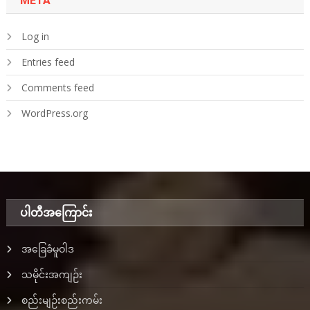
META
Log in
Entries feed
Comments feed
WordPress.org
ပါတီအ‌ကြောင်း
အခြေခံမူဝါဒ
သမိုင်းအကျဉ်း
စည်းမျဉ်းစည်းကမ်း