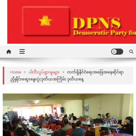
Skip
to
content
Democratic Party for a New Society
DPNS
Home
>
ပါတီလှုပ်ရှားမှုများ
>
လက်ရှိနိုင်ငံရေးအခြေအနေဆိုင်ရာ
ညှိနှိုင်းဆွေးနွေးပွဲ(ဒုတိယအကြိမ်) ဒုတိယနေ့