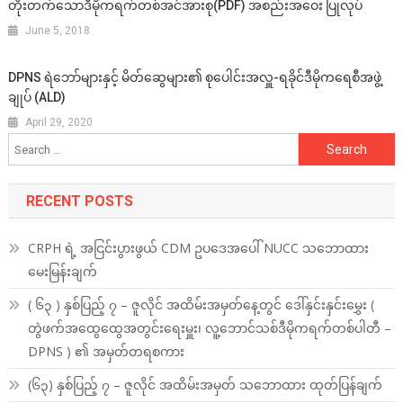
တိုးတက်သောဒီမိုကရက်တစ်အင်အားစု(PDF) အစည်းအဝေး ပြုလုပ်
June 5, 2018
DPNS ရဲဘော်များနှင့် မိတ်ဆွေများ၏ စုပေါင်းအလှူ-ရခိုင်ဒီမိုကရေစီအဖွဲ့
ချုပ် (ALD)
April 29, 2020
Search
for:
RECENT POSTS
CRPH ရဲ့ အငြင်းပွားဖွယ် CDM ဥပဒေအပေါ် NUCC သဘောထား
မေးမြန်းချက်
( ၆၃ ) နှစ်ပြည့် ၇ – ဇူလိုင် အထိမ်းအမှတ်နေ့တွင် ဒေါ်နှင်းနှင်းမွှေး (
တွဲဖက်အထွေထွေအတွင်းရေးမှူး၊ လူ့ဘောင်သစ်ဒီမိုကရက်တစ်ပါတီ –
DPNS ) ၏ အမှတ်တရစကား
(၆၃) နှစ်ပြည့် ၇ – ဇူလိုင် အထိမ်းအမှတ် သဘောထား ထုတ်ပြန်ချက်