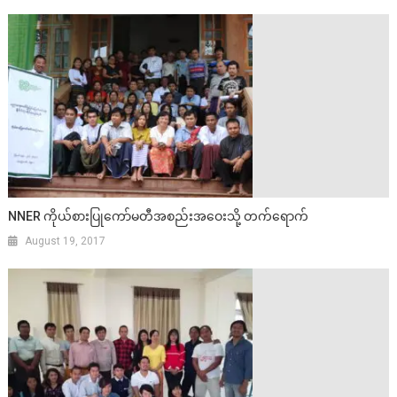
NNER ကိုယ်စားပြုကော်မတီအစည်းအဝေးသို့ တက်ရောက်
August 19, 2017