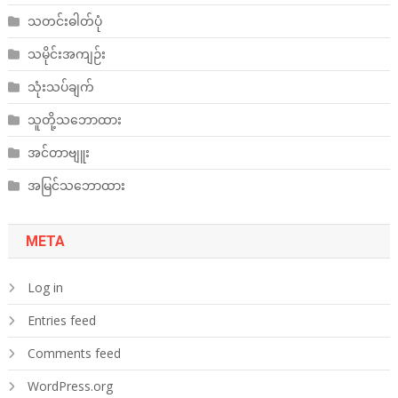
သတင်းဓါတ်ပုံ
သမိုင်းအကျဉ်း
သုံးသပ်ချက်
သူတို့သဘောထား
အင်တာဗျူး
အမြင်သဘောထား
META
Log in
Entries feed
Comments feed
WordPress.org