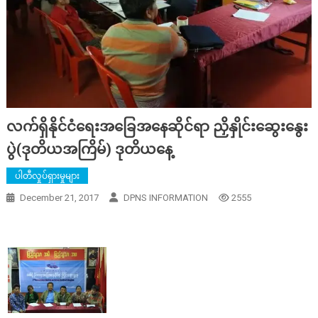
လက်ရှိနိုင်ငံရေးအခြေအနေဆိုင်ရာ ညှိနှိုင်းဆွေးနွေး
ပွဲ(ဒုတိယအကြိမ်) ဒုတိယနေ့
ပါတီလှုပ်ရှားမှုများ
December 21, 2017
DPNS INFORMATION
2555