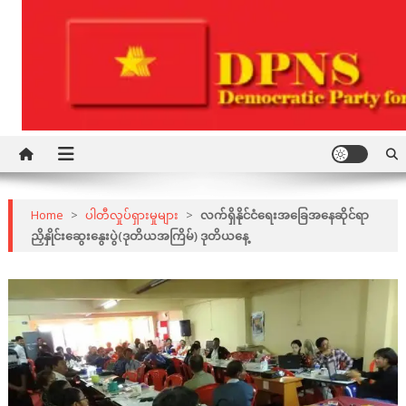
Skip
to
content
Democratic Party for a New Society
DPNS
Home
>
ပါတီလှုပ်ရှားမှုများ
>
လက်ရှိနိုင်ငံရေးအခြေအနေဆိုင်ရာ
ညှိနှိုင်းဆွေးနွေးပွဲ(ဒုတိယအကြိမ်) ဒုတိယနေ့