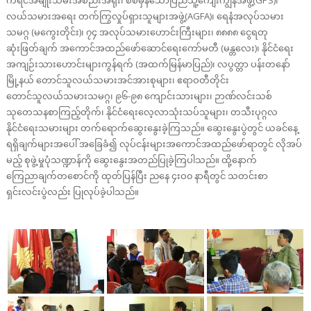
ကရင်အမျိုးသမီးအစည်းအရုံး၊ စစ်မှန်သောပြည်သူ့ကျေးကျွန်အဖွဲ့(GPS)၊
လယ်သမားအရေး တက်ကြွလှုပ်ရှားသူများအဖွဲ့(AGFA)၊ ရေနံအလုပ်သမား
သမဂ္ဂ (မကွေးတိုင်း)၊ ၇၄ အလုပ်သမားဟောင်းကြီးများ၊ ၈၈၈၈ ငွေရတု
ဆုံးဖြတ်ချက် အကောင်အထည်ဖော်ဆောင်ရေးကော်မတီ (မန္တလေး)၊ နိုင်ငံရေး
အကျဉ်းသားဟောင်းများကွန်ရက် (အထက်မြန်မာပြည်)၊ လပွတ္တာ ပန်းတနော်
မြို့နယ် တောင်သူလယ်သမားအင်အားစုများ၊ ဧရာဝတီတိုင်း
တောင်သူလယ်သမားသမဂ္ဂ၊ ၉၆-၉၈ ကျောင်းသားများ၊ ဉာဏ်လင်းသစ်
သုတေသနစာကြည့်တိုက်၊ နိုင်ငံရေးလေ့လာသုံးသပ်သူများ၊ တသီးပုဂ္ဂလ
နိုင်ငံရေးသမားများ တက်ရောက်ဆွေးနွေးခဲ့ကြသည်။ ဆွေးနွေးပွဲတွင် ယခင်နေ့
ရရှိချက်များအပေါ် အခြေခံ၍ လုပ်ငန်းများအကောင်အထည်ဖော်ရာတွင် လိုအပ်
မည့် စုဖွဲ့မှုပုံသဏ္ဍာန်ကို ဆွေးနွေးအတည်ပြုခဲ့ကြပါသည်။ ထို့နောက်
ကြေညာချက်တစောင်ကို ထုတ်ပြန်ပြီး ညနေ ၄းဝ၀ နာရီတွင် သတင်းစာ
ရှင်းလင်းပွဲလည်း ပြုလုပ်ခဲ့ပါသည်။