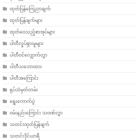
ထုတ်ပြန်ကြေညာချက်
ထုတ်ပြန်ချက်များ
ထုတ်ဝေသည့်စာအုပ်များ
ပါတီလှုပ်ရှားမှုများ
ပါတီဝင်လျှောက်လွှာ
ပါတီသဘောထား
ပါတီအကြောင်း
ရုပ်သံမှတ်တမ်း
ရွေးကောက်ပွဲ
ဝမ်းနည်းကြောင်း သဝဏ်လွှာ
သတင်းထုတ်ပြန်ချက်
သတင်းဒိုင်ယာရီ