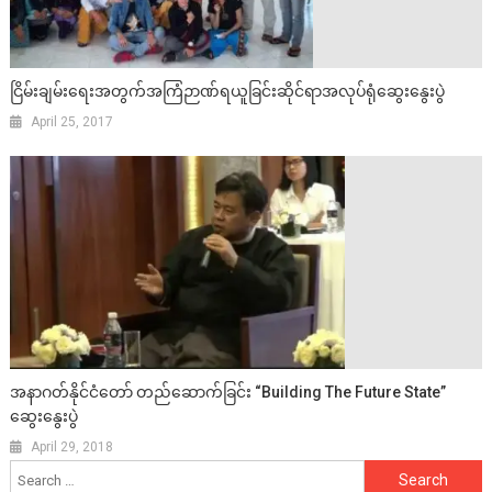
ငြိမ်းချမ်းရေးအတွက်အကြံဉာဏ်ရယူခြင်းဆိုင်ရာအလုပ်ရုံဆွေးနွေးပွဲ
April 25, 2017
အနာဂတ်နိုင်ငံတော် တည်ဆောက်ခြင်း “Building The Future State”
ဆွေးနွေးပွဲ
April 29, 2018
Search