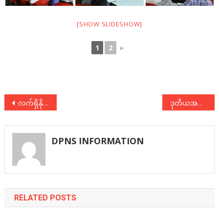
[SHOW SLIDESHOW]
1
2
►
Post
လက်ရှိနိုင်ငံရေးအခြေအနေဆိုင်ရာ ညှိနှိုင်းဆွေးနွေးပွဲ(ဒုတိယအကြိမ်) ပထမနေ့
ဒုတိယအကြိမ်၊ လက်ရှိနိုင်ငံရေးအခြေအနေဆိုင်ရာ ညှိနှိုင်းဆွေးနွေးပွဲ သတင်းထုတ်ပြန်ချက်
navigation
DPNS INFORMATION
RELATED POSTS