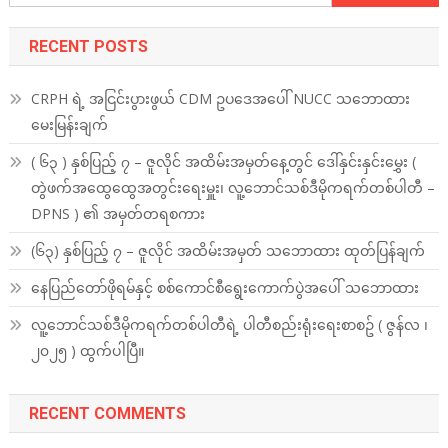
for:
RECENT POSTS
CRPH ရဲ့ အငြင်းပွားဖွယ် CDM ဥပဒေအပေါ် NUCC သဘောထား
မေးမြန်းချက်
( ၆၃ ) နှစ်ပြည့် ၇ – ဇူလိုင် အထိမ်းအမှတ်နေ့တွင် ဒေါ်နှင်းနှင်းမွှေး (
တွဲဖက်အထွေထွေအတွင်းရေးမှူး၊ လူ့ဘောင်သစ်ဒီမိုကရက်တစ်ပါတီ –
DPNS ) ၏ အမှတ်တရစကား
(၆၃) နှစ်ပြည့် ၇ – ဇူလိုင် အထိမ်းအမှတ် သဘောထား ထုတ်ပြန်ချက်
နေပြည်တော်ဖိုရမ်နှင့် စစ်ကောင်စီရွေးကောက်ပွဲအပေါ် သဘောထား
လူ့ဘောင်သစ်ဒီမိုကရက်တစ်ပါတီရဲ့ ပါတီစည်းရုံးရေးစာစဥ် ( ဇွန်လ ၊
၂၀၂၅ ) ထွက်ပါပြီ။
RECENT COMMENTS