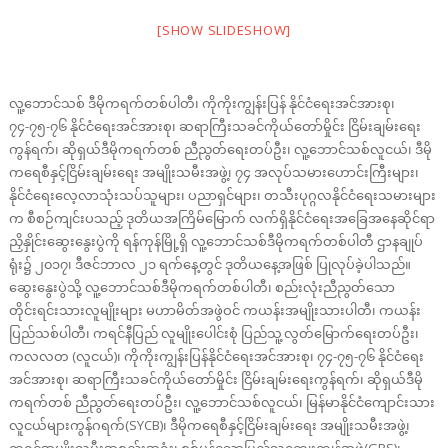
[SHOW SLIDESHOW]
လူ့ဘောင်သစ် ဒီမိုကရက်တစ်ပါတီ၊ ကိုကိုးကျွန်းပြန် နိုင်ငံရေးအင်အားစု၊
၇၄-၇၅-၇၆ နိုင်ငံရေးအင်အားစု၊ ဆရာကြီးသခင်ကိုယ်တော်မှိုင်း ငြိမ်းချမ်းရေး
ကွန်ရက်၊ ဆိုရှယ်ဒီမိုကရက်တစ် ညီညွတ်ရေးတပ်ဦး၊ လူ့ဘောင်သစ်လူငယ်၊ ဒီမို
ကရေစီနှင့်ငြိမ်းချမ်းရေး အမျိုးသမီးအဖွဲ့၊ ၇၄ အလုပ်သမားဟောင်းကြီးများ၊
နိုင်ငံရေးလေ့လာသုံးသပ်သူများ၊ ပညာရှင်များ၊ တသီးပုဂ္ဂလနိုင်ငံရေးသမားများ
က စီစဉ်ကျင်းပသည့် ဒုတိယအကြိမ်မြောက် လက်ရှိနိုင်ငံရေးအခြေအနေဆိုင်ရာ
ညှိနှိုင်းဆွေးနွေးပွဲကို ရန်ကုန်မြို့ရှိ လူ့ဘောင်သစ်ဒီမိုကရက်တစ်ပါတီ ဌာနချုပ်
ရုံး၌ ၂၀၁၇၊ ဒီဇင်ဘာလ ၂၁ ရက်နေ့တွင် ဒုတိယနေ့အဖြစ် ပြုလုပ်ခဲ့ပါသည်။
ဆွေးနွေးပွဲသို့ လူ့ဘောင်သစ်ဒီမိုကရက်တစ်ပါတီ၊ စည်းလုံးညီညွတ်သော
တိုင်းရင်းသားလူမျိုးများ မဟာမိတ်အဖွဲဝင် ကယန်းအမျိုးသားပါတီ၊ ကယန်း
ပြည်သစ်ပါတီ၊ ကရင်နီပြည် လူမျိုးပေါင်းစုံ ပြည်သူ့လွတ်မြောက်ရေးတပ်ဦး၊
ကလလတ (လူငယ်)၊ ကိုကိုးကျွန်းပြန်နိုင်ငံရေးအင်အားစု၊ ၇၄-၇၅-၇၆ နိုင်ငံရေး
အင်အားစု၊ ဆရာကြီးသခင်ကိုယ်တော်မှိုင်း ငြိမ်းချမ်းရေးကွန်ရက်၊ ဆိုရှယ်ဒီမို
ကရက်တစ် ညီညွတ်ရေးတပ်ဦး၊ လူ့ဘောင်သစ်လူငယ်၊ မြန်မာနိုင်ငံကျောင်းသား
လူငယ်များကွန်ဂရက်(SYCB)၊ ဒီမိုကရေစီနှင့်ငြိမ်းချမ်းရေး အမျိုးသမီးအဖွဲ့၊