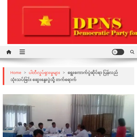
Skip
to
content
Democratic Party for a New Society
DPNS
Home
>
ပါတီလှုပ်ရှားမှုများ
>
ရွေးကောက်ပွဲဆိုင်ရာ ပြန်လည်
သုံးသပ်ခြင်း ဆွေးနွေးပွဲသို့ တက်ရောက်