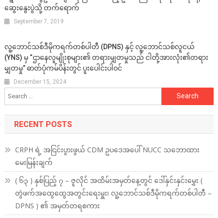
ဆွေးနွေးပွဲသို့ တက်ရောက်
September 7, 2019
လူ့ဘောင်သစ်ဒီမိုကရက်တစ်ပါတီ (DPNS) နှင့် လူ့ဘောင်သစ်လူငယ်
(YNS) မှ “ဌာနေလူမျိုးစုများ၏ တရားမျှတမှုသည် ငါတို့အားလုံး၏တရား
မျှတမှု” ဓာတ်ပုံကမ်ပိန်းတွင် ပူးပေါင်းပါဝင်
December 15, 2024
Search
for:
RECENT POSTS
CRPH ရဲ့ အငြင်းပွားဖွယ် CDM ဥပဒေအပေါ် NUCC သဘောထား
မေးမြန်းချက်
( ၆၃ ) နှစ်ပြည့် ၇ – ဇူလိုင် အထိမ်းအမှတ်နေ့တွင် ဒေါ်နှင်းနှင်းမွှေး (
တွဲဖက်အထွေထွေအတွင်းရေးမှူး၊ လူ့ဘောင်သစ်ဒီမိုကရက်တစ်ပါတီ –
DPNS ) ၏ အမှတ်တရစကား