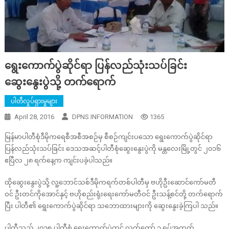
ရွေးကောက်ပွဲဆိုင်ရာ ပြန်လည်သုံးသပ်ခြင်း
ဆွေးနွေးပွဲသို့ တက်ရောက်
ပါတီလှုပ်ရှားမှုများ
April 28, 2016
DPNS INFORMATION
1365
မြန်မာပါတီစုံဒီမိုကရေစီအစီအစဉ်မှ စီစဉ်ကျင်းပသော ရွေးကောက်ပွဲဆိုင်ရာ
ပြန်လည်သုံးသပ်ခြင်း ဒေသအဆင့်ပါတီစုံဆွေးနွေးပွဲကို မန္တလေးမြို့တွင် ၂၀၁၆
ဧပြီလ ၂၈ ရက်နေ့က ကျင်းပခဲ့ပါသည်။
ထိုဆွေးနွေးပွဲသို့ လူ့ဘောင်သစ်ဒီမိုကရက်တစ်ပါတီမှ ဗဟိုဦးဆောင်ကော်မတီ
ဝင် ဦးတင်ကိုအောင်နှင့် ဗဟိုစည်းရုံးရေးကော်မတီဝင် ဦးသန့်စင်တို့ တက်ရောက်
ပြီး ပါတီ၏ ရွေးကောက်ပွဲဆိုင်ရာ သဘောထားများကို ဆွေးနွေးခဲ့ကြပါ သည်။
ပါတီသည် ၂၀၁၅ ပါတီစုံ ရွေးကောက်ပွဲတွင် လွှတ်တော် ၃ ရပ်အတွက်