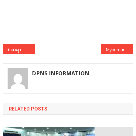
Post
ဆရာကြီးသခင်ကိုယ်တော်မှိုင်း ငြိမ်းချမ်းရေးကွန်ရက်နှင့် တွေ့ဆုံဆွေးနွေး
Myanmar Venner သစ်အချောထည်စက်ရုံ အလုပ်သမားသပိတ်နှင့် ပတ်သက်သော သဘောထားထုတ်ပြန်ချက် (၃/၂၀၁၆)
navigation
DPNS INFORMATION
RELATED POSTS