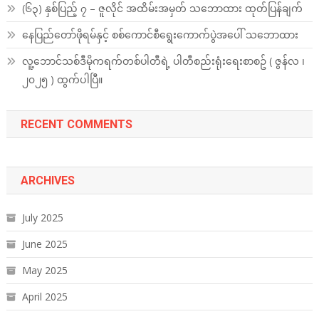
(၆၃) နှစ်ပြည့် ၇ – ဇူလိုင် အထိမ်းအမှတ် သဘောထား ထုတ်ပြန်ချက်
နေပြည်တော်ဖိုရမ်နှင့် စစ်ကောင်စီရွေးကောက်ပွဲအပေါ် သဘောထား
လူ့ဘောင်သစ်ဒီမိုကရက်တစ်ပါတီရဲ့ ပါတီစည်းရုံးရေးစာစဥ် ( ဇွန်လ ၊
၂၀၂၅ ) ထွက်ပါပြီ။
RECENT COMMENTS
ARCHIVES
July 2025
June 2025
May 2025
April 2025