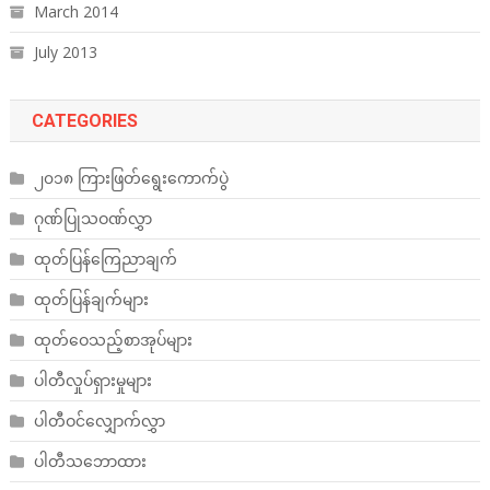
March 2014
July 2013
CATEGORIES
၂၀၁၈ ကြားဖြတ်ရွေးကောက်ပွဲ
ဂုဏ်ပြုသဝဏ်လွှာ
ထုတ်ပြန်ကြေညာချက်
ထုတ်ပြန်ချက်များ
ထုတ်ဝေသည့်စာအုပ်များ
ပါတီလှုပ်ရှားမှုများ
ပါတီဝင်လျှောက်လွှာ
ပါတီသဘောထား