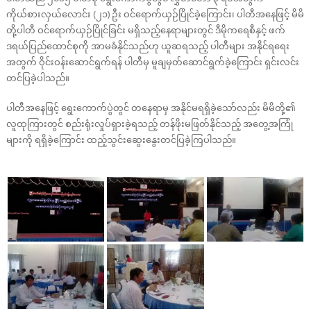
ကိုယ်စားလှယ်လောင်း (၂၁) ဦး ဝင်ရောက်ယှဉ်ပြိုင်ခဲ့ကြောင်း၊ ပါတီအနေဖြင့် မိမိ
တို့ပါတီ ဝင်ရောက်ယှဉ်ပြိုင်ခြင်း မရှိသည့်နေရာများတွင် ဒီမိုကရေစီနှင့် ဖက်
ဒရယ်ပြည်ထောင်စုကို အာမခံနိုင်သည်ဟု ယူဆရသည့် ပါတီများ အနိုင်ရရေး
အတွက် ဝိုင်းဝန်းဆောင်ရွက်ရန် ပါတီမှ မူချမှတ်ဆောင်ရွက်ခဲ့ကြောင်း ရှင်းလင်း
တင်ပြခဲ့ပါသည်။
ပါတီအနေဖြင့် ရွေးကောက်ပွဲတွင် တနေရာမှ အနိုင်မရရှိခဲ့သော်လည်း မိမိတို့၏
လူထုကြားတွင် စည်းရုံးလှုပ်ရှားခဲ့ရသည့် တန်ဖိုးမဖြတ်နိုင်သည့် အတွေ့အကြုံ
များကို ရရှိခဲ့ကြောင်း ထည့်သွင်းဆွေးနွေးတင်ပြခဲ့ကြပါသည်။