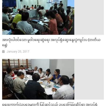
အာလုံးပါဝင်သော မူဝါဒရေးဆွဲရေး အလုပ်ရုံဆွေးနွေးပွဲကျင်းပ (တတိယ
နေ့)
January 20, 2017
ရွေးကောက်ပွဲဥပဒေများကို ပြင်ဆင်သည့် ဥပဒေကြမ်းဆိုင်ရာ အလုပ်ရုံ