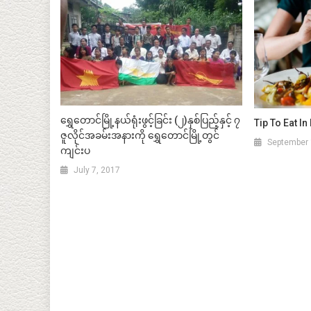
ရွှေတောင်မြို့နယ်ရုံးဖွင့်ခြင်း (၂)နှစ်ပြည့်နှင့် ၇
Tip To Eat I
ဇူလိုင်အခမ်းအနားကို ရွှေတောင်မြို့တွင်
September 
ကျင်းပ
July 7, 2017