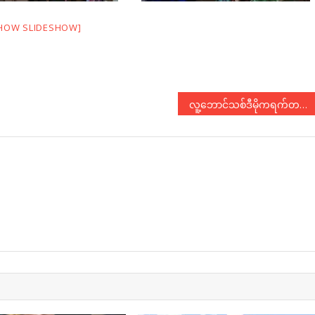
HOW SLIDESHOW]
လူ့ဘောင်သစ်ဒီမိုကရက်တစ်ပါတီ ဥက္ကဋ္ဌ ဦးအောင်မိုးဇော် နှင့် First Weekly ဂျာနယ်တို့ အင်တာဗျူး
N