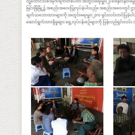
လူ့ဘောင်သစ်ဒီမိုကရက်တစ်ပါတီ အတွင်းရေးမှူး(၂) ဒေါ်နှင်းနှင်းမွှ
မြင်းခြံမြို့၌ အစည်းအဝေးပြုလုပ်ခဲ့ပါသည်။ အစည်းအဝေးတွင် ဌာန
ချက်သဘောထားများကို အတွင်းရေးမှူး(၂)က ရှင်းလင်းတင်ပြခဲ့ပ
ဆောင်ရွက်ထားရှိမှုများ ရှေ့လုပ်ငန်းစဉ်များကို ပြန်လည်ရှင်းလင်