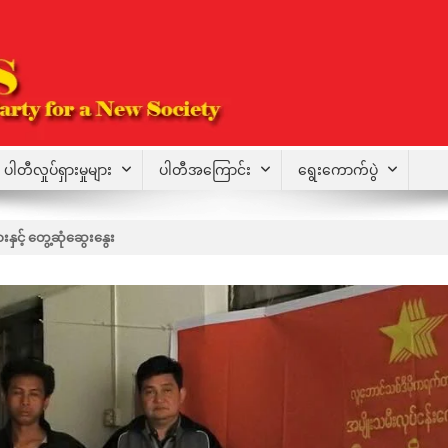
ပါတီလှုပ်ရှားမှုများ
ပါတီအကြောင်း
ရွေးကောက်ပွဲ
နှင့် တွေ့ဆုံဆွေးနွေး