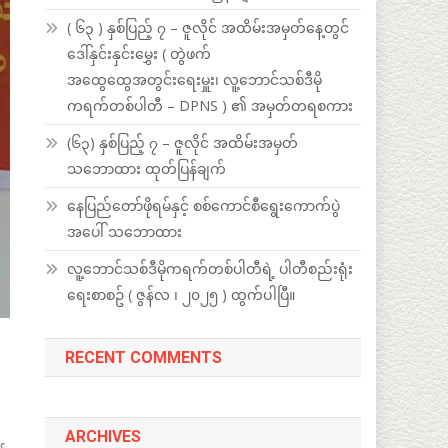
( ၆၃ ) နှစ်ပြည့် ၇ – ဇူလိုင် အထိမ်းအမှတ်နေ့တွင်
ဒေါ်နှင်းနှင်းမွှေး ( တွဲဖက်
အထွေထွေအတွင်းရေးမှူး၊ လူ့ဘောင်သစ်ဒီမို
ကရက်တစ်ပါတီ – DPNS ) ၏ အမှတ်တရစကား
(၆၃) နှစ်ပြည့် ၇ – ဇူလိုင် အထိမ်းအမှတ်
သဘောထား ထုတ်ပြန်ချက်
နေပြည်တော်ဖိုရမ်နှင့် စစ်ကောင်စီရွေးကောက်ပွဲ
အပေါ် သဘောထား
လူ့ဘောင်သစ်ဒီမိုကရက်တစ်ပါတီရဲ့ ပါတီစည်းရုံး
ရေးစာစဥ် ( ဇွန်လ ၊ ၂၀၂၅ ) ထွက်ပါပြီ။
RECENT COMMENTS
ARCHIVES