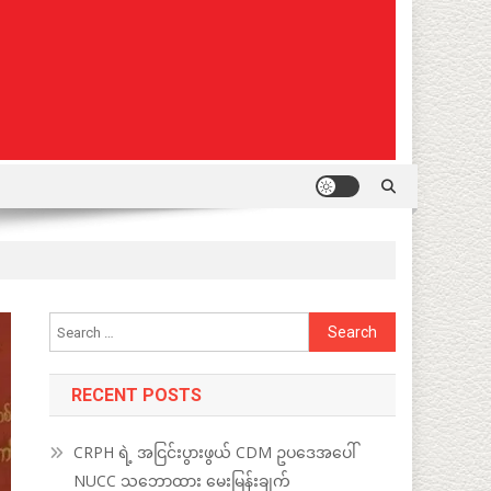
Search
for:
RECENT POSTS
CRPH ရဲ့ အငြင်းပွားဖွယ် CDM ဥပဒေအပေါ်
NUCC သဘောထား မေးမြန်းချက်