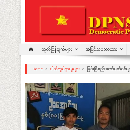
Skip
to
content
Democratic Party for a New Society
DPNS
ထုတ်ပြန်ချက်များ
အမြင်သဘောထား
Home
>
ပါတီလှုပ်ရှားမှုများ
>
မြင်းခြံစည်းကော်မတီဝင်များ