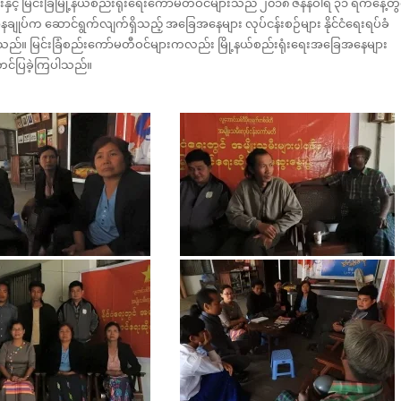
ေးနှင့် မြင်းခြံမြို့နယ်စည်းရုံးရေးကော်မတီဝင်များသည် ၂၀၁၈ ဇန်နဝါရီ ၃၁ ရက်နေ့တွ
ချုပ်က ဆောင်ရွက်လျက်ရှိသည့် အခြေအနေများ လုပ်ငန်းစဉ်များ နိုင်ငံရေးရပ်ခံ
ါသည်။ မြင်းခြံစည်းကော်မတီဝင်များကလည်း မြို့နယ်စည်းရုံးရေးအခြေအနေများ
း တင်ပြခဲ့ကြပါသည်။