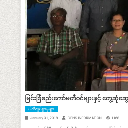
မြင်းခြံစည်းကော်မတီဝင်များနှင့် တွေ့ဆုံဆွေ
ပါတီလှုပ်ရှားမှုများ
January 31, 2018
DPNS INFORMATION
1168