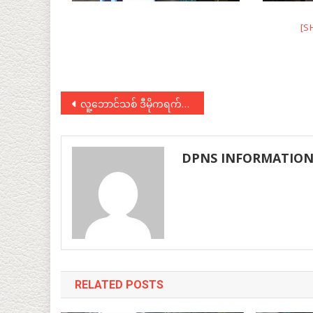
[S
Post
လူ့ဘောင်သစ် ဒီမိုကရက်တစ်ပါတီဥက္ကဋ္ဌ ဦးအောင်မိုးဇော် နှင့် MCN TV News တို့ ဆွေးနွေးချက်
navigation
DPNS INFORMATIO
RELATED POSTS