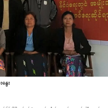
းနွေး