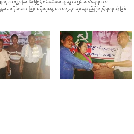
ှာ သဏ္ဌာန်ပေါင်းစုံဖြင့် ဖမ်းဆီးအရေးယူ အပြစ်ပေးခံနေရသော
ေးတိုင်းဒေသကြီးအစိုးရအဖွဲ့အား တွေ့ဆုံဆွေးနွေး ညှိနှိုင်းခွင့်ရရေးတို့ ဖြစ်