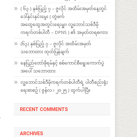
( ၆၃ ) နှစ်ပြည့် ၇ – ဇူလိုင် အထိမ်းအမှတ်နေ့တွင်
ဒေါ်နှင်းနှင်းမွှေး ( တွဲဖက်
အထွေထွေအတွင်းရေးမှူး၊ လူ့ဘောင်သစ်ဒီမို
ကရက်တစ်ပါတီ – DPNS ) ၏ အမှတ်တရစကား
(၆၃) နှစ်ပြည့် ၇ – ဇူလိုင် အထိမ်းအမှတ်
သဘောထား ထုတ်ပြန်ချက်
နေပြည်တော်ဖိုရမ်နှင့် စစ်ကောင်စီရွေးကောက်ပွဲ
အပေါ် သဘောထား
လူ့ဘောင်သစ်ဒီမိုကရက်တစ်ပါတီရဲ့ ပါတီစည်းရုံး
ရေးစာစဥ် ( ဇွန်လ ၊ ၂၀၂၅ ) ထွက်ပါပြီ။
RECENT COMMENTS
က
ARCHIVES