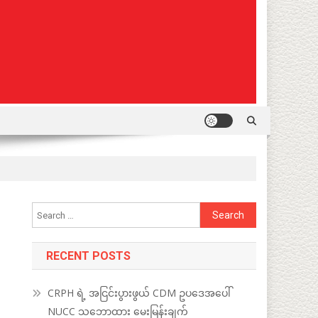
Search
for:
RECENT POSTS
CRPH ရဲ့ အငြင်းပွားဖွယ် CDM ဥပဒေအပေါ်
NUCC သဘောထား မေးမြန်းချက်