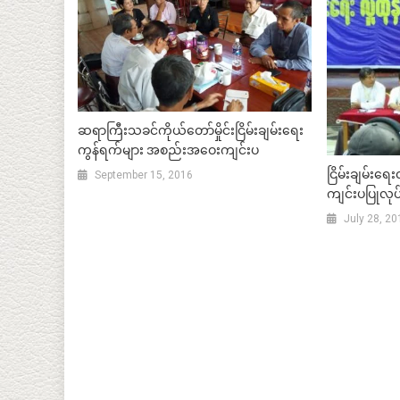
ဆရာကြီးသခင်ကိုယ်တော်မှိုင်းငြိမ်းချမ်းရေး
ကွန်ရက်များ အစည်းအဝေးကျင်းပ
ငြိမ်းချမ်းရေး
September 15, 2016
ကျင်းပပြုလုပ
July 28, 20