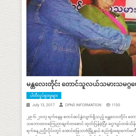
မန္တလေးတိုင်း တောင်သူလယ်သမားသမဂ္ဂပေါင်
ပါတီလှုပ်ရှားမှုများ
July 13, 2017
DPNS INFORMATION
1130
၂၉-၆-၂၀၁၇ ရက်နေ့မှ စတင်ဆင်နွှဲလျက်ရှိသည့် မန္တလေးတိုင်
သဘောထားကြေညာချက်တစောင် ထုတ်ပြန်ခဲ့ပြီး ငွေကျပ်တစ်သိန်းလည်
ရက်နေ့ ညဦးပိုင်းတွင် အောင်မြေသာဇံမြို့နယ် စည်းရုံးရေးကော်မတီ