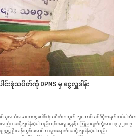
းစုံသပိတ်ကို DPNS မှ ငွေလှူဒါန်း
း တောင်သူလယ်သမားသမဂ္ဂပေါင်းစုံသပိတ်အတွက် လူ့ဘောင်သစ်ဒီမိုကရက်တစ်ပါတီ
း ပေးပို့လှူဒါန်းခဲ့ပါသည်။ ၎င်းအလှူငွေနှင့် ကြေညာချက်တို့အား ၁၃-၇-၂၀၁၇
ဥက္ကဋ္ဌ ဦးသန်းထွန်းအောင်က သွားရောက်ပေးပို့ လှူဒါန်းခဲ့ပါသည်။