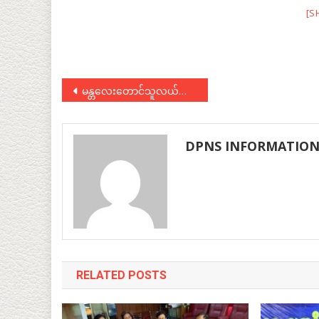
[S
Post
မန္တလေးတောင်သူလယ်သမားသမဂ္ဂပေါင်းစုံသပိတ်နှင့် ပတ်သက်သော ပါတီသဘောထားကြေညာချက် (၄/ ၂၀၁၇)
navigation
DPNS INFORMATIO
RELATED POSTS