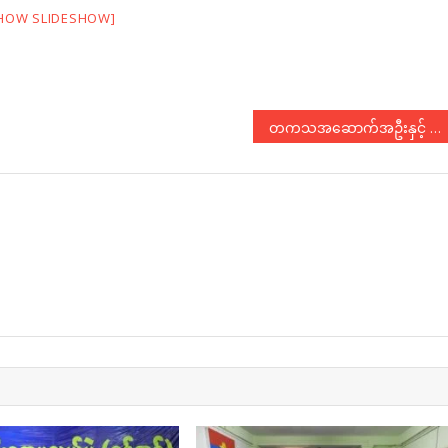
HOW SLIDESHOW]
တကသအဆောက်အဦးနှင့် ပတ်သတ်သည့် သဘောထားထုတ်ပြန်ချက်
N