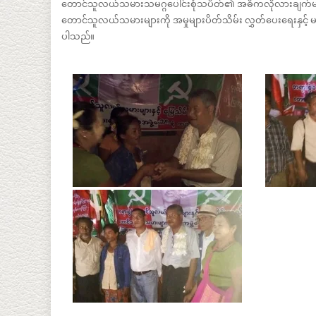
တောင်သူလယ်သမားသမဂ္ဂပေါင်းစုံသပိတ်၏ အဓိကလိုလားချက်များမ
တောင်သူလယ်သမားများကို အမှုများပိတ်သိမ်း လွှတ်ပေးရေးနှင့် မန္တလ
ပါသည်။