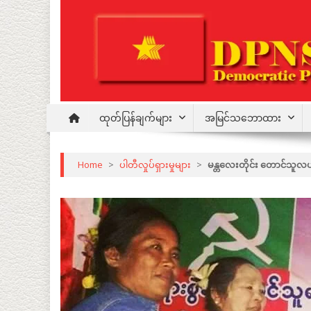
Skip
to
content
Democratic Party for a New Society
DPNS
ထုတ်ပြန်ချက်များ
အမြင်သဘောထား
Home
>
ပါတီလှုပ်ရှားမှုများ
>
မန္တလေးတိုင်း တောင်သူလယ်