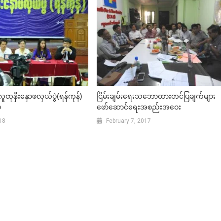
လူထုနှီးနှောဖလှယ်ပွဲ(ရန်ကုန်)
ငြိမ်းချမ်းရေးသဘောထားတင်ပြချက်များ
်
ဖော်ဆောင်ရေးအစည်းအဝေး
18
February 7, 2017