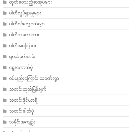
ထုတ်ဝေသည့်စာအုပ်များ
ပါတီလှုပ်ရှားမှုများ
ပါတီဝင်လျှောက်လွှာ
ပါတီသဘောထား
ပါတီအကြောင်း
ရုပ်သံမှတ်တမ်း
ရွေးကောက်ပွဲ
ဝမ်းနည်းကြောင်း သဝဏ်လွှာ
သတင်းထုတ်ပြန်ချက်
သတင်းဒိုင်ယာရီ
သတင်းဓါတ်ပုံ
သမိုင်းအကျဉ်း