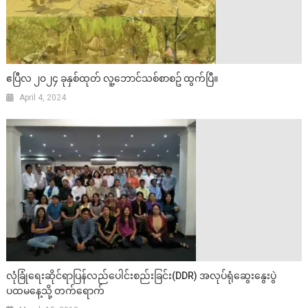
ဧပြီလ ၂၀၂၄ ခုနှစ်ထုတ် လူ့ဘောင်သစ်စာစဥ် ထွက်ပြီ။
April 4, 2024
လုံခြုံရေးဆိုင်ရာပြန်လည်ပေါင်းစည်းခြင်း(DDR) အလုပ်ရုံဆွေးနွေးပွဲ
ပထမနေ့သို့ တက်ရောက်