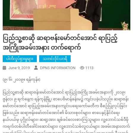
ပြည်သူ့စာဆို ဆရာဗန်းမော်တင်အောင် ရာပြည့်
အကြိုအခမ်းအနား တက်ရောက်
ပါတီလှုပ်ရှားမှုများ
သတင်းဒိုင်ယာရီ
June 9, 2019
DPNS INFORMATION
1113
(၉၊ ၆၊ ၂၀၁၉။ ရန်ကုန်။)
ပြည်သူ့စာဆို ဆရာဗန်းမော်တင်အောင် ရာပြည့်အကြို အခမ်းအနားကို ၂၀၁၉၊
ဇွန်လ၊ ၉ ရက်နေ့က ရန်ကုန်မြို့၊ စာပေဗိမာန်ခန်းမ၌ ကျင်းပခဲ့ပါသည်။ ဆရာဗန်း
မော်တင်အောင် ရာပြည့်အခမ်းအနားကျင်းပရေးကော်မတီက စီစဉ်ပြုလုပ်ခြင်း
ဖြစ်သည်။ ဆရာဗန်းမော်တင်အောင်၏ မိသားစုဝင်များ၊ စာပေနှင့်နိုင်ငံရေး
နယ်ပယ်မှ ပုဂ္ဂိုလ်များ၊ ဆရာ့အား ချစ်ခင်လေးစားကြသူများ၊ လူ့ဘောင်သစ်ဒီမို
ကရက်တစ်ပါတီခေါင်းဆောင်များ၊ လူ့ဘောင်သစ်လူငယ်များ အခမ်းအနားတက်