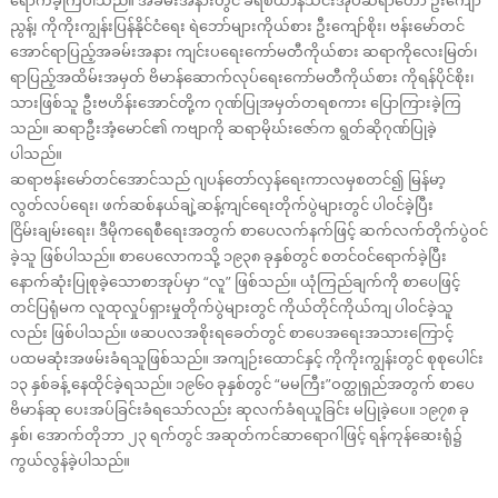
ရောက်ခဲ့ကြပါသည်။ အခမ်းအနားတွင် ခရစ်ယာန်သင်းအုပ်ဆရာတော် ဦးကျော်
ညွန့်၊ ကိုကိုးကျွန်းပြန်နိုင်ငံရေး ရဲဘော်များကိုယ်စား ဦးကျော်စိုး၊ ဗန်းမော်တင်
အောင်ရာပြည့်အခမ်းအနား ကျင်းပရေးကော်မတီကိုယ်စား ဆရာကိုလေးမြတ်၊
ရာပြည့်အထိမ်းအမှတ် ဗိမာန်ဆောက်လုပ်ရေးကော်မတီကိုယ်စား ကိုရန်ပိုင်စိုး၊
သားဖြစ်သူ ဦးဗဟိန်းအောင်တို့က ဂုဏ်ပြုအမှတ်တရစကား ပြောကြားခဲ့ကြ
သည်။ ဆရာဦးအံ့မောင်၏ ကဗျာကို ဆရာမိုဃ်းဇော်က ရွတ်ဆိုဂုဏ်ပြုခဲ့
ပါသည်။
ဆရာဗန်းမော်တင်အောင်သည် ဂျပန်တော်လှန်ရေးကာလမှစတင်၍ မြန်မာ့
လွတ်လပ်ရေး၊ ဖက်ဆစ်နယ်ချဲ့ဆန့်ကျင်ရေးတိုက်ပွဲများတွင် ပါဝင်ခဲ့ပြီး
ငြိမ်းချမ်းရေး၊ ဒီမိုကရေစီရေးအတွက် စာပေလက်နက်ဖြင့် ဆက်လက်တိုက်ပွဲဝင်
ခဲ့သူ ဖြစ်ပါသည်။ စာပေလောကသို့ ၁၉၃၈ ခုနှစ်တွင် စတင်ဝင်ရောက်ခဲ့ပြီး
နောက်ဆုံးပြုစုခဲ့သောစာအုပ်မှာ “လူ” ဖြစ်သည်။ ယုံကြည်ချက်ကို စာပေဖြင့်
တင်ပြရုံမက လူထုလှုပ်ရှားမှုတိုက်ပွဲများတွင် ကိုယ်တိုင်ကိုယ်ကျ ပါဝင်ခဲ့သူ
လည်း ဖြစ်ပါသည်။ ဖဆပလအစိုးရခေတ်တွင် စာပေအရေးအသားကြောင့်
ပထမဆုံးအဖမ်းခံရသူဖြစ်သည်။ အကျဉ်းထောင်နှင့် ကိုကိုးကျွန်းတွင် စုစုပေါင်း
၁၃ နှစ်ခန့် နေထိုင်ခဲ့ရသည်။ ၁၉၆၀ ခုနှစ်တွင် “မမကြီး”ဝတ္ထုရှည်အတွက် စာပေ
ဗိမာန်ဆု ပေးအပ်ခြင်းခံရသော်လည်း ဆုလက်ခံရယူခြင်း မပြုခဲ့ပေ။ ၁၉၇၈ ခု
နှစ်၊ အောက်တိုဘာ ၂၃ ရက်တွင် အဆုတ်ကင်ဆာရောဂါဖြင့် ရန်ကုန်ဆေးရုံ၌
ကွယ်လွန်ခဲ့ပါသည်။