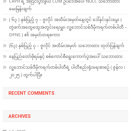
CRPH ရဲ့ အငြင်းပွားဖွယ် CDM ဥပဒေအပေါ် NUCC သဘောထား
မေးမြန်းချက်
( ၆၃ ) နှစ်ပြည့် ၇ – ဇူလိုင် အထိမ်းအမှတ်နေ့တွင် ဒေါ်နှင်းနှင်းမွှေး (
တွဲဖက်အထွေထွေအတွင်းရေးမှူး၊ လူ့ဘောင်သစ်ဒီမိုကရက်တစ်ပါတီ –
DPNS ) ၏ အမှတ်တရစကား
(၆၃) နှစ်ပြည့် ၇ – ဇူလိုင် အထိမ်းအမှတ် သဘောထား ထုတ်ပြန်ချက်
နေပြည်တော်ဖိုရမ်နှင့် စစ်ကောင်စီရွေးကောက်ပွဲအပေါ် သဘောထား
လူ့ဘောင်သစ်ဒီမိုကရက်တစ်ပါတီရဲ့ ပါတီစည်းရုံးရေးစာစဥ် ( ဇွန်လ ၊
၂၀၂၅ ) ထွက်ပါပြီ။
RECENT COMMENTS
ARCHIVES