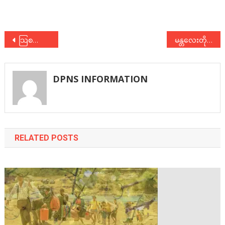
Post
သြစတြေးလျလေဘာပါတီက ကြီးမှူးပြုလုပ်သော အမျိုးသမီးကိုယ်စားလှယ်လောင်းများဆိုင်ရာ သင်တန်း တက်ရောက်
မန္တလေးတိုင်းဒေသကြီး ကော်မရှင်အဖွဲ့ခွဲနှင့် နိုင်ငံရေးပါတီများအကြား တွေ့ဆုံညှိနှိုင်းဆွေးနွေးပွဲတက်ရောက်
navigation
DPNS INFORMATION
RELATED POSTS