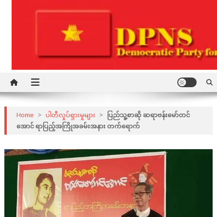
Skip
to
content
Democratic Party for a New Society
DPNS
Home
>
ပါတီလှုပ်ရှားမှုများ
>
ပြည်သူ့စာဆို ဆရာဗန်းမော်တင်
အောင် ရာပြည့်အကြိုအခမ်းအနား တက်ရောက်