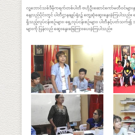
လူ့ဘောင်သစ်ဒီမိုကရက်တစ်ပါတီ ဗဟိုဦးဆောင်ကော်မတီဝင်များနှ
နေ့လည်ပိုင်းတွင် ပါတီဌာနချုပ်ရုံး၌ တွေ့ဆုံဆွေးနွေးခဲ့ကြပါသည
ရှိသည့်လုပ်ငန်းစဉ်များ၊ ရှေ့လုပ်ငန်းစဉ်များ၊ ပါတီနှင့်ပတ်သက်၍
များကို ပြန်လည် ဆွေးနွေးဖြေကြားပေးခဲ့ကြပါသည်။