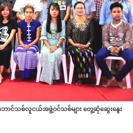
့ဘောင်သစ်လူငယ်အဖွဲ့ဝင်သစ်များ တွေ့ဆုံဆွေးနွေး