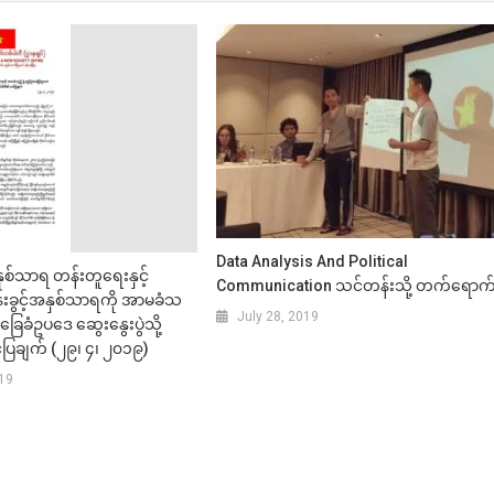
Data Analysis And Political
ှစ်သာရ တန်းတူရေးနှင့်
Communication သင်တန်းသို့ တက်ရောက
္ဌာန်းခွင့်အနှစ်သာရကို အာမခံသ
July 28, 2019
ံအခြေခံဥပဒေ ဆွေးနွေးပွဲသို့
ြချက် (၂၉၊ ၄၊ ၂၀၁၉)
019