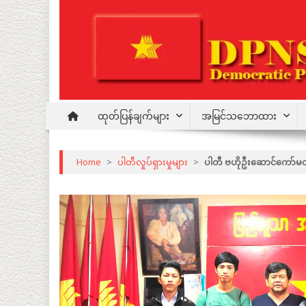
Skip
to
content
Democratic Party for a New Society
DPNS
ထုတ်ပြန်ချက်များ
အမြင်သဘောထား
Home
>
ပါတီလှုပ်ရှားမှုများ
>
ပါတီ ဗဟိုဦးဆောင်ကော်မတီဝ