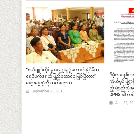
“ဗဟိုချုပ်ကိုင်မှု လျှော့ချရုံလောက်နဲ့ ဒီမိုက
ဒီမိုကရေစီအန
ရေစီဖက်ဒရယ်ပြည်ထောင်စု ဖြစ်ပြီလား”
ကိုယ်ပိုင်ပြဋ
ဆွေးနွေးပွဲသို့ တက်ရောက်
ည့် ဖွဲ့စည်းပု
September 25, 2016
DPNS ၏ တင်ပ
April 29, 2