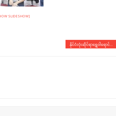
HOW SLIDESHOW]
နိုင်ငံလုံးဆိုင်ရာရွှေဝါရောင်တော်လှန်ရေး(၁၁)နှစ်မြောက် နှစ်ပတ်လည်အခမ်းအနား ကျင်းပနိုင်ရေး ပထမအကြိမ်ညှိနှိုင်းအစည်းအဝေး