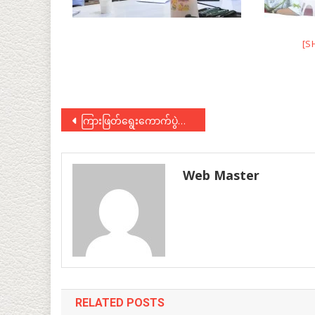
[S
Post
ကြားဖြတ်ရွေးကောက်ပွဲဆိုင်ရာကိစ္စရပ်များနှင့် စပ်လျဉ်း၍ တွေ့ဆုံညှိနှိုင်းသည့်အစည်းအဝေးသို့ တက်ရောက်
navigation
Web Master
RELATED POSTS