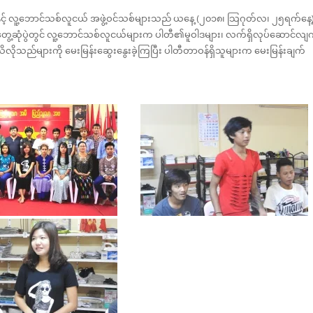
င့် လူ့ဘောင်သစ်လူငယ် အဖွဲ့ဝင်သစ်များသည် ယနေ့ (၂၀၁၈၊ သြဂုတ်လ၊ ၂၅ရက်နေ့
်။ တွေ့ဆုံပွဲတွင် လူ့ဘောင်သစ်လူငယ်များက ပါတီ၏မူဝါဒများ၊ လက်ရှိလုပ်ဆောင်လျ
 သိလိုသည်များကို မေးမြန်းဆွေးနွေးခဲ့ကြပြီး ပါတီတာဝန်ရှိသူများက မေးမြန်းချက်