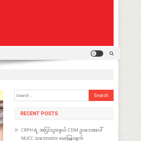
Search
for:
RECENT POSTS
CRPH ရဲ့ အငြင်းပွားဖွယ် CDM ဥပဒေအပေါ်
NUCC သဘောထား မေးမြန်းချက်