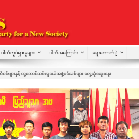
ပါတီလှုပ်ရှားမှုများ
ပါတီအကြောင်း
ရွေးကောက်ပွဲ
င်များနှင့် လူ့ဘောင်သစ်လူငယ်အဖွဲ့ဝင်သစ်များ တွေ့ဆုံဆွေးနွေး