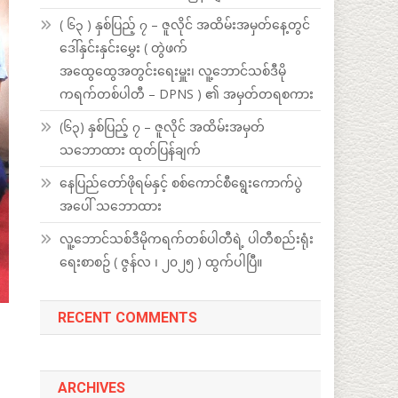
( ၆၃ ) နှစ်ပြည့် ၇ – ဇူလိုင် အထိမ်းအမှတ်နေ့တွင်
ဒေါ်နှင်းနှင်းမွှေး ( တွဲဖက်
အထွေထွေအတွင်းရေးမှူး၊ လူ့ဘောင်သစ်ဒီမို
ကရက်တစ်ပါတီ – DPNS ) ၏ အမှတ်တရစကား
(၆၃) နှစ်ပြည့် ၇ – ဇူလိုင် အထိမ်းအမှတ်
သဘောထား ထုတ်ပြန်ချက်
နေပြည်တော်ဖိုရမ်နှင့် စစ်ကောင်စီရွေးကောက်ပွဲ
အပေါ် သဘောထား
လူ့ဘောင်သစ်ဒီမိုကရက်တစ်ပါတီရဲ့ ပါတီစည်းရုံး
ရေးစာစဥ် ( ဇွန်လ ၊ ၂၀၂၅ ) ထွက်ပါပြီ။
RECENT COMMENTS
ARCHIVES