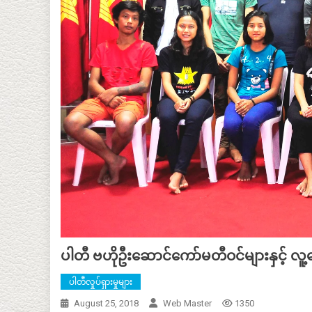
ပါတီ ဗဟိုဦးဆောင်ကော်မတီဝင်များနှင့် လူ
ပါတီလှုပ်ရှားမှုများ
August 25, 2018
Web Master
1350