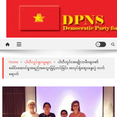
Skip
to
content
Democratic Party for a New Society
DPNS
Home
>
ပါတီလှုပ်ရှားမှုများ
>
ပါတီတွင်းအမျိုးသမီးများ၏
ခေါင်းဆောင်မှုအရည်အသွေးမြှင့်တင်ခြင်း အလုပ်ရုံဆွေးနွေးပွဲ တက်
ရောက်