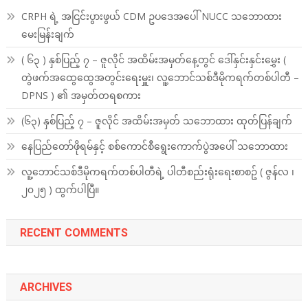
CRPH ရဲ့ အငြင်းပွားဖွယ် CDM ဥပဒေအပေါ် NUCC သဘောထား
မေးမြန်းချက်
( ၆၃ ) နှစ်ပြည့် ၇ – ဇူလိုင် အထိမ်းအမှတ်နေ့တွင် ဒေါ်နှင်းနှင်းမွှေး (
တွဲဖက်အထွေထွေအတွင်းရေးမှူး၊ လူ့ဘောင်သစ်ဒီမိုကရက်တစ်ပါတီ –
DPNS ) ၏ အမှတ်တရစကား
(၆၃) နှစ်ပြည့် ၇ – ဇူလိုင် အထိမ်းအမှတ် သဘောထား ထုတ်ပြန်ချက်
နေပြည်တော်ဖိုရမ်နှင့် စစ်ကောင်စီရွေးကောက်ပွဲအပေါ် သဘောထား
လူ့ဘောင်သစ်ဒီမိုကရက်တစ်ပါတီရဲ့ ပါတီစည်းရုံးရေးစာစဥ် ( ဇွန်လ ၊
၂၀၂၅ ) ထွက်ပါပြီ။
RECENT COMMENTS
ARCHIVES