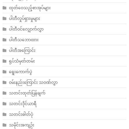
ထုတ်ဝေသည့်စာအုပ်များ
ပါတီလှုပ်ရှားမှုများ
ပါတီဝင်လျှောက်လွှာ
ပါတီသဘောထား
ပါတီအကြောင်း
ရုပ်သံမှတ်တမ်း
ရွေးကောက်ပွဲ
ဝမ်းနည်းကြောင်း သဝဏ်လွှာ
သတင်းထုတ်ပြန်ချက်
သတင်းဒိုင်ယာရီ
သတင်းဓါတ်ပုံ
သမိုင်းအကျဉ်း