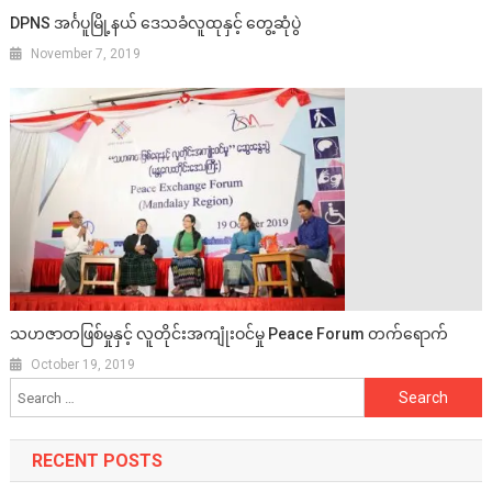
DPNS အင်္ဂပူမြို့နယ် ဒေသခံလူထုနှင့် တွေ့ဆုံပွဲ
November 7, 2019
သဟဇာတဖြစ်မှုနှင့် လူတိုင်းအကျုံးဝင်မှု Peace Forum တက်ရောက်
October 19, 2019
Search
for:
RECENT POSTS