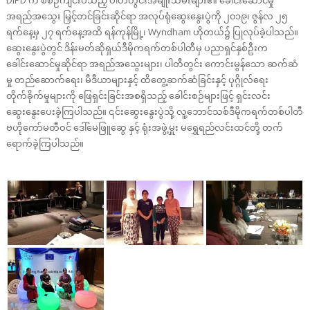
အရည်အသွေး မြှင့်တင်ခြင်းဆိုင်ရာ အလုပ်ရုံဆွေးနွေးပွဲကို ၂၀၁၉၊ ဇွန်လ ၂၅
ရက်နေ့မှ ၂၇ ရက်နေ့အထိ ရန်ကုန်မြို့၊ Wyndham ဟိုတယ်၌ ပြုလုပ်ခဲ့ပါသည်။
ဆွေးနွေးပွဲတွင် ဒိန်းမတ်ဆိုရှယ်ဒီမိုကရက်တစ်ပါတီမှ ပညာရှင်နှစ်ဦးက
ခေါင်းဆောင်မှုဆိုင်ရာ အရည်အသွေးများ၊ ပါတီတွင်း ကောင်းမွန်သော ဆက်ဆံ
မှု တည်ဆောက်ရေး၊ မီဒီယာများနှင့် ထိတွေ့ဆက်ဆံခြင်းနှင့် ပုဂ္ဂိုလ်ရေး
တိုက်ခိုက်မှုများကို ဖြေရှင်းခြင်းအစရှိသည့် ခေါင်းစဉ်များဖြင့် ရှင်းလင်း
ဆွေးနွေးပေးခဲ့ကြပါသည်။ ၎င်းဆွေးနွေးပွဲသို့ လူ့ဘောင်သစ်ဒီမိုကရက်တစ်ပါတီ
ဗဟိုကော်မတီဝင် ဒေါ်မေဖြူဆွေ နှင့် ရုံးအဖွဲ့မှူး မရွှေရည်လင်းထင်တို့ တက်
ရောက်ခဲ့ကြပါသည်။