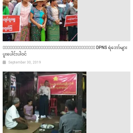
၀ါးစိမ်းတောင်ဒေသစီမံကိန်းကန့်ကွက်ဆန္ဒပြ DPNS ရဲဘော်များ
ပူးပေါင်းပါဝင်
September 30, 2019