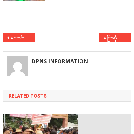
Post
သောင်းကျန်းသူက ဘယ်အဖွဲ့အစည်းလဲဟု ရခိုင်ပြည်သူများ ပြန်လည် မေးခွန်းထုတ်
ပြောဆိုဆွေးနွေးခြင်းနှင့် ပဋိပက္ခဖြေရှင်းခြင်းဆိုင်ရာ အလုပ်ရုံဆွေးနွေးပွဲ တက်ရောက်
navigation
DPNS INFORMATION
RELATED POSTS