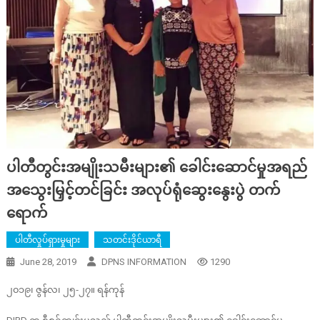
ပါတီတွင်းအမျိုးသမီးများ၏ ခေါင်းဆောင်မှုအရည်
အသွေးမြှင့်တင်ခြင်း အလုပ်ရုံဆွေးနွေးပွဲ တက်
ရောက်
ပါတီလှုပ်ရှားမှုများ
သတင်းဒိုင်ယာရီ
June 28, 2019
DPNS INFORMATION
1290
၂၀၁၉၊ ဇွန်လ၊ ၂၅-၂၇။ ရန်ကုန်
DIPD က စီစဉ်ကျင်းပသည့် ပါတီတွင်းအမျိုးသမီးများ၏ ခေါင်းဆောင်မှု