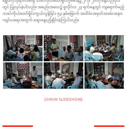
ရွှေတိဂုံဘုရားလမ်းရှိ သခင်​ကိုယ်​​တော်​မှိုင်းဂူဗိမာန်​၌ ၂၊ ၇၊ ၂၀၁၇ ​နေ့လည်​ပိုင်း
တွင်​ ပြုလုပ်​ခဲ့ပါသည်​။ အစည်းအ​ဝေး၌ ဇူလိုင်​လ ၂၃ ရက်​​နေ့တွင်​ ကျ​ရောက်​မည့်
သခင်​ကိုယ်​​တော်​မှိုင်းကွယ်​လွန်​ခြင်း ၅၃ နှစ်​​မြောက်​ အထိမ်းအမှတ်​အခမ်းအနား
ကျင်းပ​ရေးအတွက်​ ​ဆွေး​နွေးညှိနှိုင်း​ခဲ့ကြပါသည်​။
[SHOW SLIDESHOW]