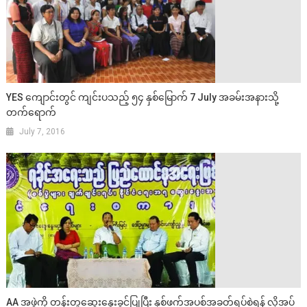
YES ကျောင်းတွင် ကျင်းပသည့် ၅၄ နှစ်မြောက် 7 July အခမ်းအနားသို့
တက်ရောက်
July 7, 2016
AA အဖွဲ့ကို တန်းတူဆွေးနွေးခွင့်ပြုပြီး နှစ်ဖက်အပစ်အခတ်ရပ်စဲရန် လိုအပ်