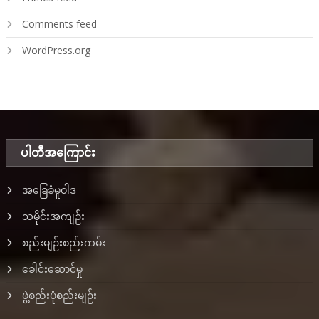
Comments feed
WordPress.org
ပါတီအ‌ကြောင်း
အခြေခံမူဝါဒ
သမိုင်းအကျဉ်း
စည်းမျဉ်းစည်းကမ်း
ခေါင်းဆောင်မှု
ဖွဲ့စည်းပုံစည်းမျဉ်း