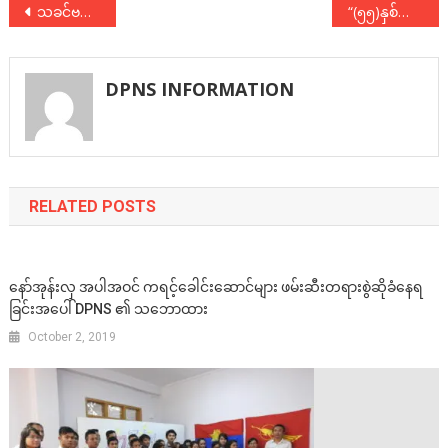
Post
သခင်​ဗဟိန်း နှစ်​တစ်​ရာပြည့်အထိမ်းအမှတ်​ အခမ်းအနားနှင့် အိုး​ဝေပညာဒါန​ကျောင်းဖွင့်​ပွဲ ကျင်းပ
“(၅၅)နှစ်မြောက် ၇-ဇူလိုင် အောက်မေ့ဘွယ် အထိမ်းအမှတ် အခမ်းအနားများသို့ ပေးပို့သည့် DPNS ဗဟိုစည်းရုံးရေး​ကော်မတီ၏ သဝဏ်လွှာ”
navigation
DPNS INFORMATION
RELATED POSTS
နော်အုန်းလှ အပါအဝင် ကရင့်ခေါင်းဆောင်များ ဖမ်းဆီးတရားစွဲဆိုခံနေရ
ခြင်းအပေါ် DPNS ၏ သဘောထား
October 2, 2019