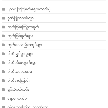
၂၀၁၈ ကြားဖြတ်ရွေးကောက်ပွဲ
ဂုဏ်ပြုသဝဏ်လွှာ
ထုတ်ပြန်ကြေညာချက်
ထုတ်ပြန်ချက်များ
ထုတ်ဝေသည့်စာအုပ်များ
ပါတီလှုပ်ရှားမှုများ
ပါတီဝင်လျှောက်လွှာ
ပါတီသဘောထား
ပါတီအကြောင်း
ရုပ်သံမှတ်တမ်း
ရွေးကောက်ပွဲ
ဝမ်းနည်းကြောင်း သဝဏ်လွှာ