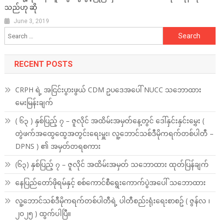
သည်ဟု ဆို
June 3, 2019
Search
for:
RECENT POSTS
CRPH ရဲ့ အငြင်းပွားဖွယ် CDM ဥပဒေအပေါ် NUCC သဘောထား
မေးမြန်းချက်
( ၆၃ ) နှစ်ပြည့် ၇ – ဇူလိုင် အထိမ်းအမှတ်နေ့တွင် ဒေါ်နှင်းနှင်းမွှေး (
တွဲဖက်အထွေထွေအတွင်းရေးမှူး၊ လူ့ဘောင်သစ်ဒီမိုကရက်တစ်ပါတီ –
DPNS ) ၏ အမှတ်တရစကား
(၆၃) နှစ်ပြည့် ၇ – ဇူလိုင် အထိမ်းအမှတ် သဘောထား ထုတ်ပြန်ချက်
နေပြည်တော်ဖိုရမ်နှင့် စစ်ကောင်စီရွေးကောက်ပွဲအပေါ် သဘောထား
လူ့ဘောင်သစ်ဒီမိုကရက်တစ်ပါတီရဲ့ ပါတီစည်းရုံးရေးစာစဥ် ( ဇွန်လ ၊
၂၀၂၅ ) ထွက်ပါပြီ။