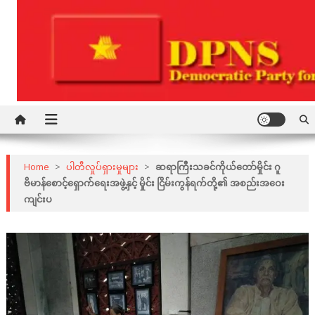
Skip
to
content
Democratic Party for a New Society
DPNS
Home
>
ပါတီလှုပ်ရှားမှုများ
>
ဆရာကြီးသခင်​ကိုယ်​​တော်​မှိုင်း ဂူ
ဗိမာန်​​စောင့်​ရှောက်​​ရေးအဖွဲ့နှင့် ​မှိုင်း ငြိမ်းကွန်​ရက်​တို့၏ အစည်းအ​ဝေး
ကျင်းပ