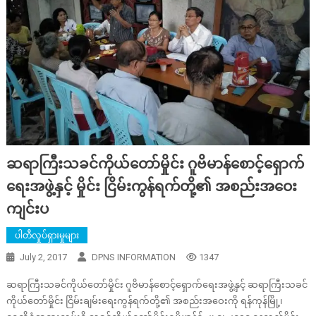
ဆရာကြီးသခင်​ကိုယ်​​တော်​မှိုင်း ဂူဗိမာန်​​စောင့်​ရှောက်​​
ရေးအဖွဲ့နှင့် ​မှိုင်း ငြိမ်းကွန်​ရက်​တို့၏ အစည်းအ​ဝေး
ကျင်းပ
ပါတီလှုပ်ရှားမှုများ
July 2, 2017
DPNS INFORMATION
1347
ဆရာကြီးသခင်​ကိုယ်​​တော်​မှိုင်း ဂူဗိမာန်​​စောင့်​ရှောက်​​ရေးအဖွဲ့နှင့် ဆရာကြီးသခင်​
ကိုယ်​​တော်​မှိုင်း ငြိမ်းချမ်း​ရေးကွန်​ရက်​တို့၏ အစည်းအ​ဝေးကို ရန်​ကုန်​မြို့၊ ​