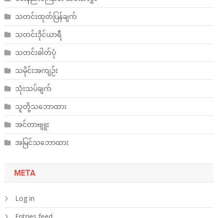
သတင်းထုတ်ပြန်ချက်
သတင်းဒိုင်ယာရီ
သတင်းဓါတ်ပုံ
သမိုင်းအကျဉ်း
သုံးသပ်ချက်
သူတို့သဘောထား
အင်တာဗျူး
အမြင်သဘောထား
META
Log in
Entries feed