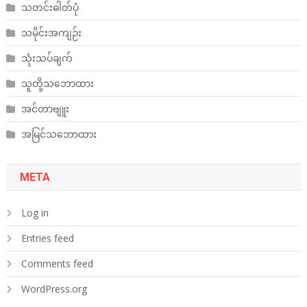
သတင်းဓါတ်ပုံ
သမိုင်းအကျဉ်း
သုံးသပ်ချက်
သူတို့သဘောထား
အင်တာဗျူး
အမြင်သဘောထား
META
Log in
Entries feed
Comments feed
WordPress.org