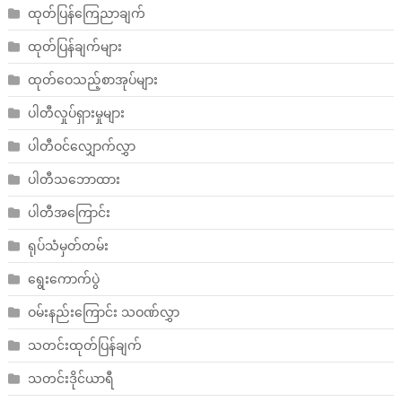
ထုတ်ပြန်ကြေညာချက်
ထုတ်ပြန်ချက်များ
ထုတ်ဝေသည့်စာအုပ်များ
ပါတီလှုပ်ရှားမှုများ
ပါတီဝင်လျှောက်လွှာ
ပါတီသဘောထား
ပါတီအကြောင်း
ရုပ်သံမှတ်တမ်း
ရွေးကောက်ပွဲ
ဝမ်းနည်းကြောင်း သဝဏ်လွှာ
သတင်းထုတ်ပြန်ချက်
သတင်းဒိုင်ယာရီ