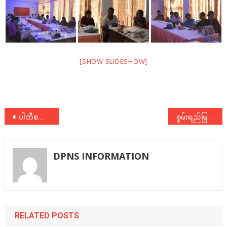
[SHOW SLIDESHOW]
Post
ပါတီစည်းရုံးရေးစာစဉ် အတွဲ(၁)၊ အမှတ်(၉)
စွမ်းရည်မြှင့်တင်ရေးအလုပ်ရုံဆွေးနွေးပွဲ (ဒုတိယနေ့)
navigation
DPNS INFORMATION
RELATED POSTS