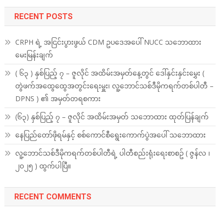
RECENT POSTS
CRPH ရဲ့ အငြင်းပွားဖွယ် CDM ဥပဒေအပေါ် NUCC သဘောထား
မေးမြန်းချက်
( ၆၃ ) နှစ်ပြည့် ၇ – ဇူလိုင် အထိမ်းအမှတ်နေ့တွင် ဒေါ်နှင်းနှင်းမွှေး (
တွဲဖက်အထွေထွေအတွင်းရေးမှူး၊ လူ့ဘောင်သစ်ဒီမိုကရက်တစ်ပါတီ –
DPNS ) ၏ အမှတ်တရစကား
(၆၃) နှစ်ပြည့် ၇ – ဇူလိုင် အထိမ်းအမှတ် သဘောထား ထုတ်ပြန်ချက်
နေပြည်တော်ဖိုရမ်နှင့် စစ်ကောင်စီရွေးကောက်ပွဲအပေါ် သဘောထား
လူ့ဘောင်သစ်ဒီမိုကရက်တစ်ပါတီရဲ့ ပါတီစည်းရုံးရေးစာစဥ် ( ဇွန်လ ၊
၂၀၂၅ ) ထွက်ပါပြီ။
RECENT COMMENTS