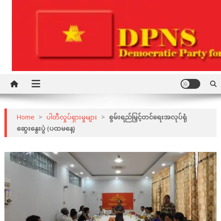
Skip
to
content
Democratic Party for a New Society
DPNS
Home
>
ပါတီလှုပ်ရှားမှုများ
>
စွမ်းရည်မြှင့်တင်ရေးအလုပ်ရုံ
ဆွေးနွေးပွဲ (ပထမနေ့)