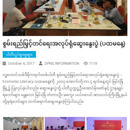
စွမ်းရည်မြှင့်တင်ရေးအလုပ်ရုံဆွေးနွေးပွဲ (ပထမနေ့)
ပါတီလှုပ်ရှားမှုများ
October 4, 2017
DPNS INFORMATION
1119
လူ့ဘောင်သစ်ဒီမိုကရက်တစ်ပါတီ စွမ်းရည်မြှင့်တင်ရေးအလုပ်ရုံဆွေးနွေးပွဲ –
Economic Literacy (ပထမနေ့)ကို ၂၀၁၇ အောက်တိုဘာ ၄ ရက်နေ့တွင် မြင်းခြံ
မြို့၌ ပြုလုပ်ခဲ့ပါသည်။ ဆွေးနွေးပွဲသို့ ပါတီဥက္ကဋ္ဌဦးအောင်မိုးဇော်နှင့် ဌာနချုပ်
ရဲဘော်များ မန္တလေး မြင်းခြံ တံတားဦး မကွေး ယင်းမာပင် ဆားလင်းကြီးမြို့နယ်
တို့မှရဲဘော်များ တက်ရောက်ဆွေးနွေးခဲ့ကြပါသည်။