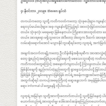
ဦးငွေလင်း (ဗဟိုအလုပ်အမှုဆောင်ကော်မတီဝင်- လူ့ဘောင်သစ်ဒီ
၄၊ နိုဝင်ဘာ၊ ၂၀၁၉။ Eleven ရုပ်သံ
တကယ်ကတော့ သူတို့ ကတိကဝတ်ကတော့ သုံးခုပေါ့ဗျာ။ ကျနော်သိသလော
ရေးလုပ်မယ်ပေါ့ဗျာ။ အခု ကျနော်တို့ကြည့်ရင် အားလုံးမြင်တာ
တယ်။ သုံးခုလုံး မရေမရာ ဖြစ်နေတယ်။ ကြိုးစားအားထုတ်တာ၊ ဆေ
တယ်။ အားရစရာ မရှိဘူးလေ။ အဲဒီတော့ ဒါတွေက ဒီထက် အားရစရာရှ
လမ်းဆုံးရောက်အောင် မသွားနိုင်ဘူးဆိုရင်တော့ လူထုရဲ့ အကဲဖြတ
အချက်အလက်တချို့ကတော့ ဦးသိန်းစိန်အစိုးရဆီက အာဏာလွှဲပြောင်
တော့ ဖွဲ့စည်းပုံအခြေခံဥပဒေပြင်ရေးကို မစသေးဘူးဆိုတဲ့ ကတ
ကတိကဝတ်တွေကြောင့် အစနောက်ကျတယ်လို့ ကြားဖူးတယ်။ ဒါပေမဲ့
ဖြစ်နိုင်ချေကို ချည်းကပ်တဲ့နည်းတွေကို ရှာဖွေသင့်တယ်လို့ မြင်
ဖြစ်ဖြစ် ငြိမ်းချမ်းရေးမှာပဲဖြစ်ဖြစ် တပ်ရဲ့အခန်းကဏ္ဍအင်မတန်က
အတွက်ဆိုရင် တကယ့်အရေးကြီးတဲ့ ဆွေးနွေးဘက် အမှန်ဖြစ်ပါ
ရော၊ informal ပါ တွေ့နေဖို့ လိုပါတယ်။
လူထုရဲ့အမြင်မှာ သူတို့အားကိုးလောက်တယ်လို့ သူတို့မြင်နေတဲ
ယောက်တည်းရဲ့အားထုတ်မှု၊ ဒေါ်အောင်ဆန်းစုကြည်တယောက်တည်းရဲ