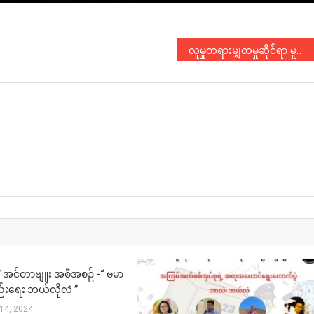
လူမှုတရားမျှတမှုဆိုင်ရာ မူဝါဒအကြံပြုချက်များ ဆွေးနွေးပွဲ
N
့” အင်တာဗျူး အစီအစဉ် -“ ဗမာ
စည်းရေး ဘယ်လိုလဲ ”
14, 2024