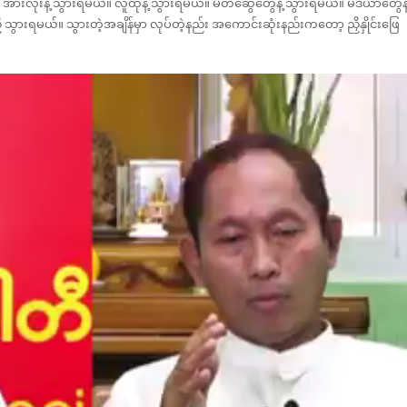
အားလုံးနဲ့ သွားရမယ်။ လူထုနဲ့ သွားရမယ်။ မိတ်ဆွေတွေနဲ့ သွားရမယ်။ မီဒီယာတွေနဲ
ွားရမယ်။ သွားတဲ့အချိန်မှာ လုပ်တဲ့နည်း အကောင်းဆုံးနည်းကတော့ ညှိနှိုင်းဖြေ