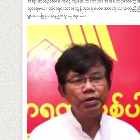
အဆိုးဆုံးစဉ်းစားချက်လို့ ကျနော် ထင်တယ်။ အဲဒါ မသင့်တော်ဘူး။ 
သွားရမယ်။ တိုင်းရင်းသားတွေနဲ့ သွားရမယ်။ အားလုံးလက်တွဲညီညီ သ
ရှင်းအဖြေရှာတဲ့နည်းကို သုံးရမယ်။