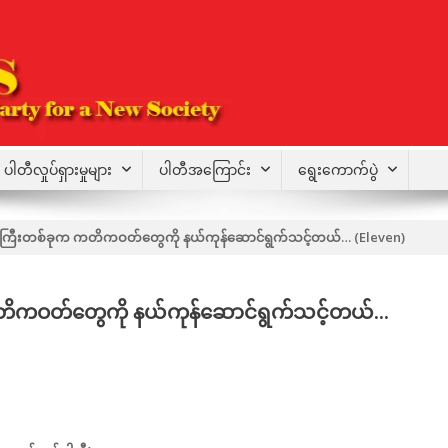
ပါတီလှုပ်ရှားမှုများ
ပါတီအကြောင်း
ရွေးကောက်ပွဲ
 ပါတီကြီးတစ်ခုက ကတိကဝတ်တွေကို နယ်ကုန်ဆောင်ရွက်သင့်တယ်… (Eleven)
က ကတိကဝတ်တွေကို နယ်ကုန်ဆောင်ရွက်သင့်တယ်…