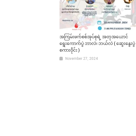
အကြမ်းဖက်စစ်အုပ်စုရဲ့ အတုအယောင်
ရွေးကောက်ပွဲ ဘာလဲ၊ ဘယ်လဲ ( ဆွေးနွေးပွဲ
စကားဝိုင်း )
November 27, 2024