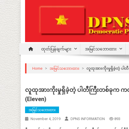
Skip
to
content
Democratic Party for a New Society
DPNS
ထုတ်ပြန်ချက်များ
အမြင်သဘောထား
Home
>
အမြင်သဘောထား
>
လူထုအားကိုးမှုရှိခဲ့တဲ့
လူထုအားကိုးမှုရှိခဲ့တဲ့ ပါတီကြီးတစ်ခု
(Eleven)
အမြင်သဘောထား
November 4, 2019
DPNS INFORMATION
893