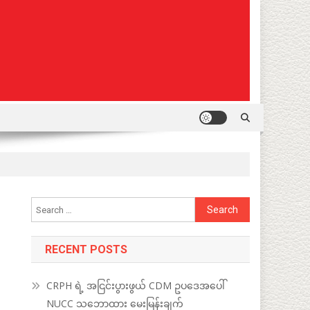
Search
for:
RECENT POSTS
CRPH ရဲ့ အငြင်းပွားဖွယ် CDM ဥပဒေအပေါ်
NUCC သဘောထား မေးမြန်းချက်