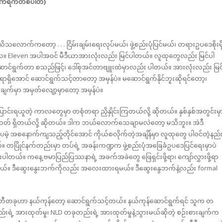
မိုကရက်တစ်ပါတီ)
က်ကတော့ . . . ငြိမ်းချမ်းရေးလုပ်မယ်၊ ဖွဲ့စည်းပုံပြင်မယ်၊ တရားဥပဒေစိုးမိ
ပဲလေ။ Eleven အပါအဝင် မီဒီယာအားလုံးလည်း မြင်ပါတယ်။ လူထုတွေလည်း မြင်ပါ
ာင်ရွက်တာ စသည်ဖြင့်၊ ဒေါ်စုအင်တာဗျူးထဲမှာလည်း ပါတယ်။ အားလုံးလည်း မြင
ိအောင် ဆောင်ရွက်သင့်တာတော့ အမှန်ပဲ။ မဆောင်ရွက်နိုင်ဘူးဆိုရင်တော့၊
်ချက်မှာ အမှတ်လျော့မှာတော့ အမှန်ပဲ။
းရယူတဲ့ ကာလတွေမှာ တစုံတရာ ညှိနှိုင်းကြတယ်လို့ ဆိုတယ်။ နှစ်နှစ်အတွင်းမှ
ိကဝတ် ရှိတယ်လို့ ဆိုတယ်။ ဒါက ဘယ်လောက်သေချာမလဲတော့ မသိဘူး။ အဲဒီ
 အစနောက်ကျသည့်တိုင်အောင် ကိုယ်စလိုက်တဲ့အချိန်မှာ လူထုတွေ ပါဝင်တဲ့နည်း
တယ်။ တပြိုင်နက်တည်းမှာ တပ်ရဲ့ အခန်းကဏ္ဍက ဖွဲ့စည်းပုံအခြေခံဥပဒေပြင်ရေးမှာပဲ
ြီးပါတယ်။ ကနေ့ ဗမာပြည်ပြဿနာရဲ့ အခက်အခဲတွေ ဖြေရှင်းဖို့ရာ၊ ကျော်လွှားဖို့ရာ
တယ်။ ဒီဆွေးနွေးဘက်ကိုလည်း အလေးထားရမယ်။ ဒီဆွေးနွေဘက်နဲ့လည်း formal
့ ပါတီတခုဟာ နယ်ကုန်တော့ ဆောင်ရွက်သင့်တယ်။ နယ်ကုန်ဆောင်ရွက်ရင် သူက တ
့ အားထုတ်မှု၊ NLD တခုတည်းရဲ့ အားထုတ်မှုနဲ့သွားမယ်ဆိုတဲ့ စဉ်းစားချက်က