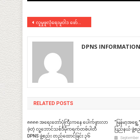
Post
လူမှုဖူလုံရေးမူဝါဒ ဖော်ဆောင်ရေးဆွေးနွေးပွဲ ပြုလုပ်
navigation
DPNS INFORMATIO
RELATED POSTS
၈၈၈၈ အရေးတော်ပုံကြီးကနေ ပေါက်ဖွားလာ
“မြန်မာ့အရွေ
ခဲ့တဲ့ လူ့ဘောင်သစ်ဒီမိုကရက်တစ်ပါတီ
ပြည်နယ် ဖွဲ့
DPNS ဖွဲ့စည်း တည်ထောင်ခြင်း ၃၆
September 