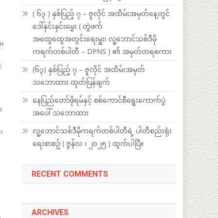
( ၆၃ ) နှစ်ပြည့် ၇ – ဇူလိုင် အထိမ်းအမှတ်နေ့တွင်
ဒေါ်နှင်းနှင်းမွှေး ( တွဲဖက်
အထွေထွေအတွင်းရေးမှူး၊ လူ့ဘောင်သစ်ဒီမို
ုး
ကရက်တစ်ပါတီ – DPNS ) ၏ အမှတ်တရစကား
်
(၆၃) နှစ်ပြည့် ၇ – ဇူလိုင် အထိမ်းအမှတ်
သဘောထား ထုတ်ပြန်ချက်
နေပြည်တော်ဖိုရမ်နှင့် စစ်ကောင်စီရွေးကောက်ပွဲ
ာ
အပေါ် သဘောထား
လူ့ဘောင်သစ်ဒီမိုကရက်တစ်ပါတီရဲ့ ပါတီစည်းရုံး
၊
ရေးစာစဥ် ( ဇွန်လ ၊ ၂၀၂၅ ) ထွက်ပါပြီ။
RECENT COMMENTS
ARCHIVES