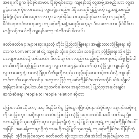
အရေးကိစ္စက ခိုင်ခိုင်မာမာပါဖို့ဆိုရင်တော့၊ ကျနော်တို့ လူ့အဖွဲ့ အစည်းဟာ လူ့အ
ခွင့်အရေးကိုလေးစားတဲ့ လူ့အဖွဲ့အစည်း၊ ဒီမိုကရေစီပြည့်ဝတဲ့ လူ့အဖွဲ့အစည်း
ဖြစ်ဖို့လိုတယ်။ အခုကာလ မှာ မလုပ်နိုင်သေးဘူးဆိုရင်တောင်မှ ကျနော်တို့
နိုင်ငံရေးအင်အားစုတွေ၊ ကျနော်တို့အဖွဲ့အစည်းတွေမှာ ဒီသဘောထား ခိုင်ခိုင်မာ
မာရှိသင့်တယ်လို့ ကျနော်တော့ အဲလိုထင်ပါတယ်။
တော်တော်များများဆွေးနွေးတဲ့ တိုင်းပြည်လုံခြုံရေး၊ အမျိုးသားလုံခြုံရေး ဆို
တာက Conventional လို့ ကျနော် သုံးချင်တယ်။ သမရိုးကျလုံခြုံရေးကို ပြော
တာများတယ်လို့ ထင်တယ်။ ဒီတစ်ချက်ကလည်း ထည့်စဉ်းစားရမယ့်ကိစ္စ ဖြစ်ပါ
တယ်။ တိုင်းသူပြည်သားတွေ၊ လူသားတွေနဲ့ပတ်သက်တဲ့ လုံခြုံမူ၊ ကျနော်တို့
လူသားတွေရဲ့ဘဝလုံခြုံမူ၊ ဒီကိစ္စကိုလည်း ထည့်စဉ်းစားသင့်တယ်လို့ ကျနော်
ထင်တယ်။ နောက်တစ်ခု အထူးသဖြင့် ကျနော်တို့နိုင်ငံတော်အတိုင်ပင်ခံပုဂ္ဂိုလ်
အမြဲတမ်းပြောပါတယ်။ သူတက်ခါစက၊ အရင်ကပေါ့ ပြည်သူအချင်းချင်း
ဆက်ဆံရေး People to People relation ဆိုတာ
ပြောတယ်။ ဆိုတော့ အခု ဒီရခိုင်ကိစ္စ ဖြစ်သွားပြီးတဲ့နောက်ပိုင်းမှာ ကျနော်အစိုးရ
ကို မပြောဘူး၊ အစိုးရက ဘာပဲပြောပြော လုံခြုံရေးကောင်စီအထိ တက်နေပြီ။
သာမန်ပြည်သူတွေကြားမှာ၊ ဂျပန်မှာရှိတဲ့ ဂျပန်ပြည်သူတွေရဲ့ ကျနော်တို့နိုုင်ငံပေါ်
အမြင်၊ အမေရိကားမှာရှိတဲ့ အမေရိကန်ပြည်သူတွေရဲ့ ကျနော်တို့နိုင်ငံပေါ် မြင်တဲ့
အမြင်၊ အဲ့ဒီအမြင်တွေက တော်တော် ဆိုးသွားတယ်။ အဲဒီလိုအမြင်မျိုးက ကျ