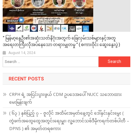
“ မြန်မာ့နွေဦး၏အဆုံးသတ်နိဂုံးအတွက် ခြေလှမ်းသစ်များနှင့်အတူ
အရေးတကြီးလိုအပ်နေသော တရားမျှတမှု ” ( စကားဝိုင်း ဆွေးနွေးပွဲ )
August 14, 2024
Search
for:
RECENT POSTS
CRPH ရဲ့ အငြင်းပွားဖွယ် CDM ဥပဒေအပေါ် NUCC သဘောထား
မေးမြန်းချက်
( ၆၃ ) နှစ်ပြည့် ၇ – ဇူလိုင် အထိမ်းအမှတ်နေ့တွင် ဒေါ်နှင်းနှင်းမွှေး (
တွဲဖက်အထွေထွေအတွင်းရေးမှူး၊ လူ့ဘောင်သစ်ဒီမိုကရက်တစ်ပါတီ –
DPNS ) ၏ အမှတ်တရစကား