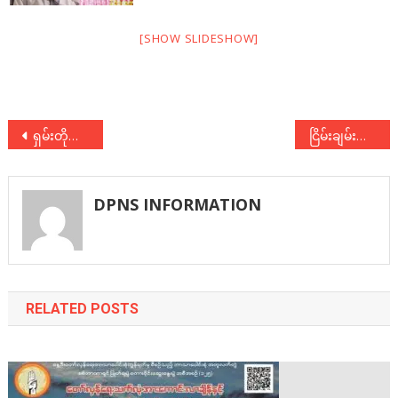
[SHOW SLIDESHOW]
Post
ရှမ်းတိုင်းရင်းသားများဒီမိုကရေစီအဖွဲ့ချုပ် ပါတီတည်ထောင်ခြင်း ၂၉ နှစ်ပြည့်အခမ်းအနားသို့ တက်ရောက်
ငြိမ်းချမ်းရေးလှုပ်ရှားမှု ၆၉ နှစ်ပြည့် နိုင်ငံရေးဆွေးနွေးပွဲသို့ တက်ရောက်
navigation
DPNS INFORMATION
RELATED POSTS