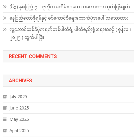
(၆၃) နှစ်ပြည့် ၇ – ဇူလိုင် အထိမ်းအမှတ် သဘောထား ထုတ်ပြန်ချက်
နေပြည်တော်ဖိုရမ်နှင့် စစ်ကောင်စီရွေးကောက်ပွဲအပေါ် သဘောထား
လူ့ဘောင်သစ်ဒီမိုကရက်တစ်ပါတီရဲ့ ပါတီစည်းရုံးရေးစာစဥ် ( ဇွန်လ ၊
၂၀၂၅ ) ထွက်ပါပြီ။
RECENT COMMENTS
ARCHIVES
July 2025
June 2025
May 2025
April 2025