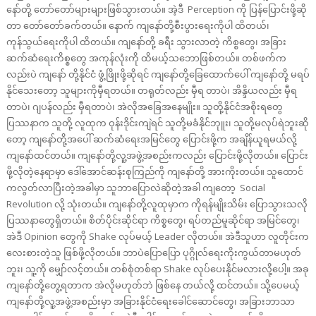
နော်တို့ တော်တော်များများဖြစ်သွားတယ်။ အဲ့ဒီ Perception ကို ပြန်ပြောင်းဖို့ဆို
တာ တော်တော်ခက်တယ်။ နောက် ကျနော်တို့စီးပွားရေးကိုပါ ထိတယ်၊
ကုန်သွယ်ရေးကိုပါ ထိတယ်။ ကျနော်တို့ ခရီး သွားလာတဲ့ ကိစ္စတွေ၊ အခြား
ဆက်ဆံရေးကိစ္စတွေ အကုန်လုံးကို ထိမယ့်သဘောဖြစ်တယ်။ တစ်ဖက်က
လည်းပဲ ကျနော် တို့နိုင်ငံ ဖွံ့ဖြိုးဖို့ဆိုရင် ကျနော်တို့ခြေထောက်ပေါ် ကျနော်တို့ မရပ်
နိုင်သေးတော့ သူများကိုမှီရတယ်။ တရုတ်လည်း မှီရ တာပဲ၊ အိန္ဒိယလည်း မှီရ
တာပဲ၊ ဂျပန်လည်း မှီရတာပဲ၊ အဲလိုအခြေအနေမျိုး။ သူတို့နိုင်ငံအစိုးရတွေ
ပြဿနာက သူတို့ လူထုက ဝုန်းဒိုင်းကျဲရင် သူတို့မခံနိုင်ဘုူး၊ သူတို့မလုပ်ရဲဘူးဆို
တော့ ကျနော်တို့အပေါ် ဆက်ဆံရေးအမြင်တွေ ပြောင်းဖို့က အချိန်ယူရမယ်လို့
ကျနော်ထင်တယ်။ ကျနော်တို့လူ့အဖွဲ့အစည်းကလည်း ပြောင်းဖို့လိုတယ်။ ပြောင်း
ဖို့လိုတဲ့နေရာမှာ ဒေါ်အောင်ဆန်းစုကြည်ကို ကျနော်တို့ အားကိုးတယ်။ သူထောင်
ကလွတ်လာပြီးတဲ့အခါမှာ သူဘာပြောလဲဆိုတဲ့အခါ ကျတော့ Social
Revolution လို့ သုံးတယ်။ ကျနော်တို့လူထုမှာက ကိုရန်မျိုးသိမ်း ပြောသွားသလို
ပြဿနာတွေရှိတယ်။ စိတ်ပိုင်းဆိုင်ရာ ကိစ္စတွေ၊ ရပ်တည်မူဆိုင်ရာ အမြင်တွေ၊
အဲဒီ Opinion တွေကို Shake လုပ်မယ့် Leader လိုတယ်။ အဲဒီသူဟာ လူတိုင်းက
လေးစားတဲ့သူ ဖြစ်ဖို့လိုတယ်။ ဘာပဲပြောပြော ပုဂ္ဂိုလ်ရေးကိုးကွယ်တာမဟုတ်
ဘူး၊ သူ့ကို မျှော်လင့်တယ်။ တစ်စုံတစ်ရာ Shake လုပ်ပေးနိုင်မလားလို့ပေါ့။ အခု
ကျနော်တို့တွေ့ရတာက အဲလိုမဟုတ်ဘဲ ဖြစ်နေ တယ်လို့ ထင်တယ်။ သို့ပေမယ့်
ကျနော်တို့လူ့အဖွဲ့အစည်းမှာ အခြားနိုင်ငံရေးခေါင်ဆောင်တွေ၊ အခြားဘာသာ