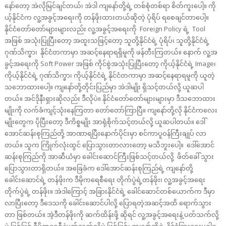
နော်တော့ အဲလိုမြင်ချင်တယ်၊ အဲဒါ ကျနော်တို့ရဲ့ တစ်စုံတစ်ရာ စိတ်ကူးပေါ့။ ကို
ယ့်နိုင်ငံက လူ့အခွင့်အရေးကို တန်ဖိုးထားတယ်ဆိုတဲ့ ပုံရိပ် ရစေချင်တာပေါ့။
နိုင်ငံတော်တော်များများလည်း လူ့အခွင့်အရေးကို Foreign Policy ရဲ့ Tool
အဖြစ် အသုံးပြုပြီးတော့ အထူးသဖြင့်တော့ သူတို့နိုင်ငံရဲ့ ပုံရိပ်၊ သူတို့နိုင်ငံရဲ့
ဂုဏ်သိက္ခာ၊ နိုင်ငံတကာမှာ အဆင့်နေရာရရှိမူကို ဖန်တီးကြတယ်။ နောက် လူ့အ
ခွင့်အရေးကို Soft Power အဖြစ် ကိုင်စွဲအသုံးပြုပြီးတော့ ကိုယ့်နိုင်ငံရဲ့ Image၊
ကိုယ့်နိုင်ငံရဲ့ ဂုဏ်သိက္ခာ၊ ကိုယ့်နိုင်ငံရဲ့ နိုင်ငံတကာမှာ အဆင့်နေရာရမူကို ယူတဲ့
သဘောထားပေါ့။ ကျနော်တို့တိုင်းပြည်မှာ အဲဒါမျိုး ရှိသင့်တယ်လို့ ယူဆပါ
တယ်။ အင်ဒိုနီးရှားဆိုလည်း ဒီလိုပဲ။ နိုင်ငံတော်တော်များများမှာ ဒီသဘောထား
မျိုးကို လက်ခံကျင့်သုံးနေကြတာ တော်တော်ကြာပြီ။ ကျနော်တို့လို နိုင်ငံကလေး
မျိုးတွေက ပိုပြီးတော့ ဒီကိစ္စမျိုး အာရုံစိုက်သင့်တယ်လို့ ယူဆပါတယ်။ ဒေါ်
အောင်ဆန်းစုကြည်တို့ အာဏာရပြီးနောက်ပိုင်းမှာ စင်ကာပူဝန်ကြီးချုပ် လာ
တယ်။ သူက ကြိုက်လုံးထွင် ပြောသွားတာလားတော့ မသိဘူးပေါ့။ ဒေါ်အောင်
ဆန်းစုကြည်ကို အာဆီယံမှာ ခေါင်းဆောင်ကြီးဖြစ်သင့်တယ်လို့ ဖိတ်ခေါ် သွား
ပြောသွားတာရှိတယ်။ အခြေခံက ဒေါ်အောင်ဆန်းစုကြည်ရဲ့ ကျနော်တို့
ခေါင်းဆောင်ရဲ့ တန်ဖိုးက ဒီမိုကရေစီရေး တိုက်ပွဲရဲ့တန်ဖိုး၊ လူ့အခွင့်အရေး
တိုက်ပွဲရဲ့ တန်ဖိုး။ အဲဒါကြောင့် အခြားနိုင်ငံရဲ့ ခေါင်ဆောင်တစ်ယောက်က ဒီမှာ
လာပြီးတော့ ဒီဒေသကို ခေါင်းဆောင်ပါလို့ ပြောရတဲ့အဆင့်အထိ ရောက်သွား
တာ ဖြစ်တယ်။ အဲ့ဒီတန်ဖိုးကို ဆက်ထိန်းဖို့ ဆိုရင် လူ့အခွင့်အရေးနဲ့ ပတ်သက်လို့