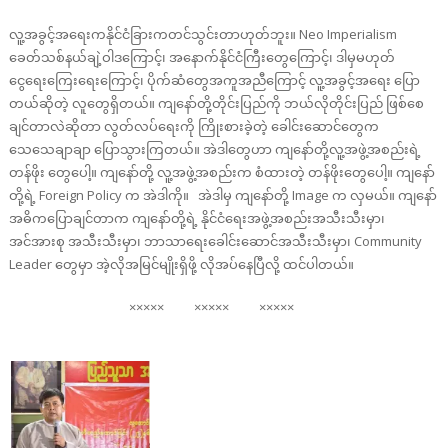
လူ့အခွင့်အရေးကနိုင်ငံခြားကတင်သွင်းတာဟုတ်ဘူး။ Neo Imperialism
ခေတ်သစ်နယ်ချဲ့ဝါဒကြောင့်၊ အနောက်နိုင်ငံကြီးတွေကြောင့်၊ ဒါမှမဟုတ်
ငွေရေးကြေးရေးကြောင့်၊ ပိုက်ဆံတွေအကူအညီကြောင့် လူ့အခွင့်အရေး ပြော
တယ်ဆိုတဲ့ လူတွေရှိတယ်။ ကျနော်တို့တိုင်းပြည်ကို ဘယ်လိုတိုင်းပြည် ဖြစ်စေ
ချင်တာလဲဆိုတာ လွတ်လပ်ရေးကို ကြိုးစားခဲ့တဲ့ ခေါင်းဆောင်တွေက
သေသေချာချာ ပြောသွားကြတယ်။ အဲဒါတွေဟာ ကျနော်တို့လူ့အဖွဲ့အစည်းရဲ့
တန်ဖိုး တွေပေါ့။ ကျနော်တို့ လူ့အဖွဲ့အစည်းက စံထားတဲ့ တန်ဖိုးတွေပေါ့။ ကျနော်
တို့ရဲ့ Foreign Policy က အဲဒါကို။ အဲဒါမှ ကျနော်တို့ Image က လှမယ်။ ကျနော်
အဓိကပြောချင်တာက ကျနော်တို့ရဲ့ နိုင်ငံရေးအဖွဲ့အစည်းအသီးသီးမှာ၊
အင်အားစု အသီးသီးမှာ၊ ဘာသာရေးခေါင်းဆောင်အသီးသီးမှာ၊ Community
Leader တွေမှာ အဲ့လိုအမြင်မျိုးရှိဖို့ လိုအပ်နေပြီလို့ ထင်ပါတယ်။
××××× ××××× ×××××