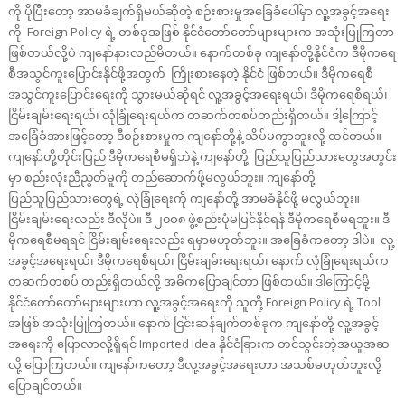
ကို ပိုပြီးတော့ အာမခံချက်ရှိမယ်ဆိုတဲ့ စဉ်းစားမှုအခြေခံပေါ်မှာ လူ့အခွင့်အရေး
ကို Foreign Policy ရဲ့ တစ်ခုအဖြစ် နိုင်ငံတော်တော်များများက အသုံးပြုကြတာ
ဖြစ်တယ်လို့ပဲ ကျနော်နားလည်မိတယ်။ နောက်တစ်ခု ကျနော်တို့နိုင်ငံက ဒီမိုကရေ
စီအသွင်ကူးပြောင်းနိုင်ဖို့အတွက် ကြိုးစားနေတဲ့ နိုင်ငံ ဖြစ်တယ်။ ဒီမိုကရေစီ
အသွင်ကူးပြောင်းရေးကို သွားမယ်ဆိုရင် လူ့အခွင့်အရေးရယ်၊ ဒီမိုကရေစီရယ်၊
ငြိမ်းချမ်းရေးရယ်၊ လုံခြုံရေးရယ်က တဆက်တစပ်တည်းရှိတယ်။ ဒါ့ကြောင့်
အ‌ခြေံခံအားဖြင့်တော့ ဒီစဉ်းစားမှုက ကျနော်တို့နဲ့ သိပ်မကွာဘူးလို့ ထင်တယ်။
ကျနော်တို့တိုင်းပြည် ဒီမိုကရေစီမရှိဘဲနဲ့ ကျနော်တို့ ပြည်သူပြည်သားတွေအတွင်း
မှာ စည်းလုံးညီညွတ်မူကို တည်ဆောက်ဖို့မလွယ်ဘူး။ ကျနော်တို့
ပြည်သူပြည်သားတွေရဲ့ လုံခြုံရေးကို ကျနော်တို့ အာမခံနိုင်ဖို့ မလွယ်ဘူး။
ငြိမ်းချမ်းရေးလည်း ဒီလိုပဲ။ ဒီ ၂၀ဝ၈ ဖွဲ့စည်းပုံမပြင်နိုင်ရန် ဒီမိုကရေစီမရဘူး။ ဒီ
မိုကရေစီမရရင် ငြိမ်းချမ်းရေးလည်း ရမှာမဟုတ်ဘူး။ အခြေခံကတော့ ဒါပဲ။ လူ့
အခွင့်အရေးရယ်၊ ဒီမိုကရေစီရယ်၊ ငြိမ်းချမ်းရေးရယ်၊ နောက် လုံခြုံရေးရယ်က
တဆက်တစပ် တည်းရှိတယ်လို့ အဓိကပြောချင်တာ ဖြစ်တယ်။ ဒါကြောင့်မို့
နိုင်ငံတော်တော်များများဟာ လူ့အခွင့်အရေးကို သူတို့ Foreign Policy ရဲ့ Tool
အဖြစ် အသုံးပြုကြတယ်။ နောက် ငြင်းဆန်ချက်တစ်ခုက ကျနော်တို့ လူ့အခွင့်
အရေးကို ပြောလာလို့ရှိရင် Imported Idea နိုင်ငံခြားက တင်သွင်းတဲ့အယူအဆ
လို့ ပြောကြတယ်။ ကျနော်ကတော့ ဒီလူ့အခွင့်အရေးဟာ အသစ်မဟုတ်ဘူးလို့
ပြောချင်တယ်။