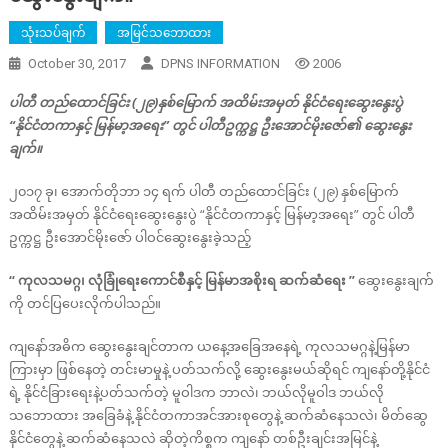
သုံးသပ်ချက်
အမြင်သဘောထား
October 30, 2017
DPNS INFORMATION
2006
ပါတီ တည်ထောင်ခြင်း (၂၉)နှစ်မြောက် အထိမ်းအမှတ် နိုင်ငံရေးဆွေးနွေးပွဲ
“နိုင်ငံတကာနှင့် မြန်မာ့အရေး” တွင် ပါတီဥက္ကဋ္ဌ ဦးအောင်မိုးဇော်၏ ဆွေးနွေး
ချက်။
၂၀၁၇ ခု၊ အောက်တိုဘာ ၁၄ ရက် ပါတီ တည်ထောင်ခြင်း (၂၉) နှစ်မြောက်
အထိမ်းအမှတ် နိုင်ငံရေးဆွေးနွေးပွဲ “နိုင်ငံတကာနှင့် မြန်မာ့အရေး” တွင် ပါတီ
ဥက္ကဋ္ဌ ဦးအောင်မိုးဇော် ပါဝင်ဆွေးနွေးခဲ့သည့်
“ ကုလသမဂ္ဂ၊ လုံခြုံရေးကောင်စီနှင့် မြန်မာအစိုးရ ဆက်ဆံရေး ”
ဆွေးနွေးချက်
ကို တင်ပြပေးလိုက်ပါသည်။
ကျနော်အဓိက ဆွေးနွေးချင်တာက ယနေ့အခြေအနေရဲ့ ကုလသမဂ္ဂနဲ့မြန်မာ
ကြားမှာ ဖြစ်နေတဲ့ တင်းမာမှုနဲ့ ပတ်သက်လို့ ဆွေးနွေးမယ်ဆိုရင် ကျနော်တို့နိုင်ငံ
ရဲ့ နိုင်ငံခြားရေးနဲ့ပတ်သက်တဲ့ မူဝါဒက ဘာလဲ၊ ဘယ်လိုမူဝါဒ ဘယ်လို
သဘောထား အခြေခံနဲ့ နိုင်ငံတကာအင်အားစုတွေနဲ့ ဆက်ဆံနေသလဲ၊ မိတ်ဆွေ
နိုင်ငံတွေနဲ့ ဆက်ဆံနေသလဲ ဆိုတဲ့ကိစ္စက ကျနော် တစ်ဦးချင်းအမြင်နဲ့