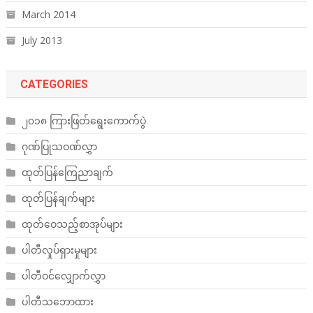
March 2014
July 2013
CATEGORIES
၂၀၁၈ ကြားဖြတ်ရွေးကောက်ပွဲ
ဂုဏ်ပြုသဝဏ်လွှာ
ထုတ်ပြန်ကြေညာချက်
ထုတ်ပြန်ချက်များ
ထုတ်ဝေသည့်စာအုပ်များ
ပါတီလှုပ်ရှားမှုများ
ပါတီဝင်လျှောက်လွှာ
ပါတီသဘောထား