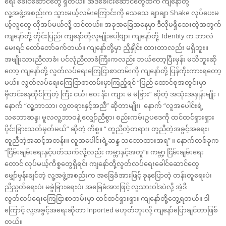
ရေး ခေါင်ဆောင်တွေ ရှိတယ်။ အဲဒီခေါင်းဆောင်တွေထဲက ကျနော်တို့
လူ့အဖွဲ့အစည်းက သွားမယ့်လမ်းကြောင်းကို သေသေ ချာချာ Shake လုပ်ပေးမ
ယ့်လူတွေ လိုအပ်မယ်လို့ ထင်တယ်။ အခုအခြေအနေမှာ ဒီလိုမရှိသေးတဲ့အတွက်
ကျနော်တို့ တိုင်းပြည်၊ ကျနော်တို့လူမျိုးပေါ့ဗျာ၊ ကျနော်တို့ Identity က ဘာလဲ
မေးရင် တော်တော်ခက်တယ်။ ကျနော်တို့မှာ ညှိနှိုင်း ထားတာလည်း မရှိဘူး။
အမျိုးသားညီလာခံ၊ ပင်လုံညီလာခံကြီးကလည်း ဘယ်တော့ပြီးမှန်း မသိဘူးဆို
တော့ ကျနော်တို့ လွတ်လပ်ရေးကြေငြာစာတမ်းကို ကျနော်တို့ ပြန်ကိုးကားရတော့
မယ်။ လွတ်လပ်ရေးကြေငြာစာတမ်းမှာကြည့်ရင် “ပြည် ထောင်စုအတွင်းမှာ
မှီတင်းနေထိုင်ကြတဲ့ ကြီး ငယ်၊ ဝေး နီး၊ ကျား မ မခြား” ဆိုတဲ့ အသုံးအနှုန်းမျိုး ၊
နောက် “လူ့ဘာသာ၊ လူ့တရားနှင့်အညီ” ဆိုတာမျိုး၊ နောက် “လူအပေါင်းရဲ့
သဘောဆန္ဒ၊ မူလလူ့ဘာဝနဲ့ လျှော်ညီစွာ၊ စည်းကမ်းဥပဒေကို ထင်ထင်ရှားရှား
ပိုင်းခြားသတ်မှတ်မယ်” ဆိုတဲ့ ကိစ္စ။ “ တူညီတဲ့တရား၊ တူညီတဲ့အခွင့်အရေး၊
တူညီတဲ့အဆင့်အတန်း။ လူအပေါင်းရဲ့ဆန္ဒ သဘောထားအရ” ။ နောက်တစ်ခုက
“ငြိမ်းချမ်းရေးနှင့်ပတ်သက်လို့လည်း ကမ္ဘာနှင့်အတူ”။ ကမ္ဘာ့ ငြိမ်းချမ်းရေး
တောင် လုပ်မယ့်ကိစ္စတွေရှိရင်၊ ကျနော်တို့လွတ်လပ်ရေးခေါင်ဆောင်တွေ
မျှော်မှန်းချင်တဲ့ လူ့အဖွဲ့အစည်းက အခြေခံအားဖြင့် ခုနပြောတဲ့ တန်းတူရေးပဲ၊
ညီညွတ်ရေးပဲ၊ မခွဲခြားရေးပဲ၊ အခြေခံအားဖြင့် လူသားဝါဒပဲလို့ အဲ့ဒီ
လွတ်လပ်ရေးကြေငြာစာတမ်းမှာ ထင်ထင်ရှားရှား ကျနော်တို့တွေ့ရတယ်။ ဒါ
ကြောင့် လူ့အခွင့်အရေးဆိုတာ Inported မဟုတ်ဘူးလို့ ကျနော်ပြောချင်တာဖြစ်
တယ်။