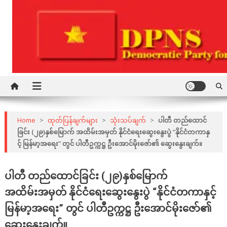
Skip
to
content
Democratic Party for a New Society
DPNS
Home
>
ထုတ်ပြန်ချက်များ
>
သုံးသပ်ချက်
>
ပါတီ တည်ထောင်
ခြင်း (၂၉)နှစ်မြောက် အထိမ်းအမှတ် နိုင်ငံရေးဆွေးနွေးပွဲ “နိုင်ငံတကာနှ
င့် မြန်မာ့အရေး” တွင် ပါတီဥက္ကဋ္ဌ ဦးအောင်မိုးဇော်၏ ဆွေးနွေးချက်။
ပါတီ တည်ထောင်ခြင်း (၂၉)နှစ်မြောက်
အထိမ်းအမှတ် နိုင်ငံရေးဆွေးနွေးပွဲ “နိုင်ငံတကာနှင့်
မြန်မာ့အရေး” တွင် ပါတီဥက္ကဋ္ဌ ဦးအောင်မိုးဇော်၏
ဆွေးနွေးချက်။