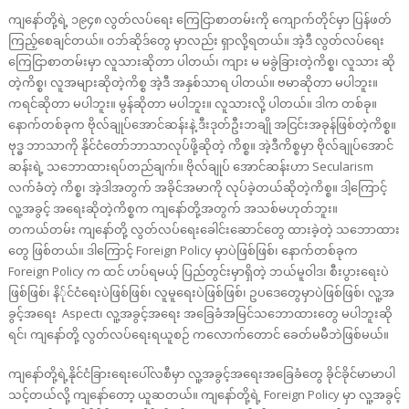
ကျနော်တို့ရဲ့ ၁၉၄၈ လွတ်လပ်ရေး ကြေငြာစာတမ်းကို ကျောက်တိုင်မှာ ပြန်ဖတ်
ကြည့်စေချင်တယ်။ ဝဘ်ဆိုဒ်တွေ မှာလည်း ရှာလို့ရတယ်။ အဲ့ဒီ လွတ်လပ်ရေး
ကြေငြာစာတမ်းမှာ လူသားဆိုတာ ပါတယ်၊ ကျား မ မခွဲခြားတဲ့ကိစ္စ၊ လူသား ဆို
တဲ့ကိစ္စ၊ လူအများဆိုတဲ့ကိစ္စ အဲ့ဒီ အနှစ်သာရ ပါတယ်။ ဗမာဆိုတာ မပါဘူး။
ကရင်ဆိုတာ မပါဘူး။ မွန်ဆိုတာ မပါဘူး။ လူသားလို့ ပါတယ်။ ဒါက တစ်ခု။
နောက်တစ်ခုက ဗိုလ်ချုပ်အောင်ဆန်းနဲ့ ဒီးဒုတ်ဦးဘချို အငြင်းအခုန်ဖြစ်တဲ့ကိစ္စ။
ဗုဒ္ဓ ဘာသာကို နိုင်ငံတော်ဘာသာလုပ်ဖို့ဆိုတဲ့ ကိစ္စ။ အဲ့ဒီကိစ္စမှာ ဗိုလ်ချုပ်အောင်
ဆန်းရဲ့ သဘောထားရပ်တည်ချက်။ ဗိုလ်ချုပ် အောင်ဆန်းဟာ Secularism
လက်ခံတဲ့ ကိစ္စ၊ အဲ့ဒါအတွက် အခိုင်အမာကို လုပ်ခဲ့တယ်ဆိုတဲ့ကိစ္စ။ ဒါ့ကြောင့်
လူ့အခွင့် အရေးဆိုတဲ့ကိစ္စက ကျနော်တို့အတွက် အသစ်မဟုတ်ဘူး။
တကယ်တမ်း ကျနော်တို့ လွတ်လပ်ရေးခေါင်းဆောင်တွေ ထားခဲ့တဲ့ သဘောထား
တွေ ဖြစ်တယ်။ ဒါကြောင့် Foreign Policy မှာပဲဖြစ်ဖြစ်၊ နောက်တစ်ခုက
Foreign Policy က ထင် ဟပ်ရမယ့် ပြည်တွင်းမှာရှိတဲ့ ဘယ်မူဝါဒ၊ စီးပွားရေးပဲ
ဖြစ်ဖြစ်၊ နိ်ုင်ငံရေးပဲဖြစ်ဖြစ်၊ လူမူရေးပဲဖြစ်ဖြစ်၊ ဥပဒေတွေမှာပဲဖြစ်ဖြစ်၊ လူ့အ
ခွင့်အရေး Aspect၊ လူ့အခွင့်အရေး အခြေခံအမြင်သဘောထားတွေ မပါဘူးဆို
ရင်၊ ကျနော်တို့ လွတ်လပ်ရေးရယူစဉ် ကလောက်တောင် ခေတ်မမီဘဲဖြစ်မယ်။
ကျနော်တို့ရဲ့နိုင်ငံခြားရေးပေါ်လစီမှာ လူ့အခွင့်အရေးအခြေခံတွေ ခိုင်ခိုင်မာမာပါ
သင့်တယ်လို့ ကျနော်တော့ ယူဆတယ်။ ကျနော်တို့ရဲ့ Foreign Policy မှာ လူ့အခွင့်