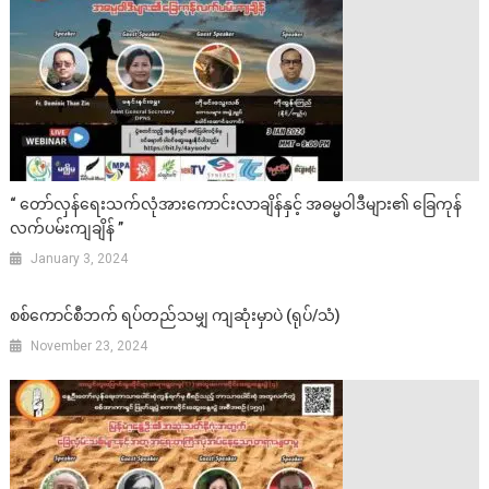
“ တော်လှန်ရေးသက်လုံအားကောင်းလာချိန်နှင့် အဓမ္မဝါဒီများ၏ ခြေကုန်
လက်ပမ်းကျချိန် ”
January 3, 2024
စစ်ကောင်စီဘက် ရပ်တည်သမျှ ကျဆုံးမှာပဲ (ရုပ်/သံ)
November 23, 2024