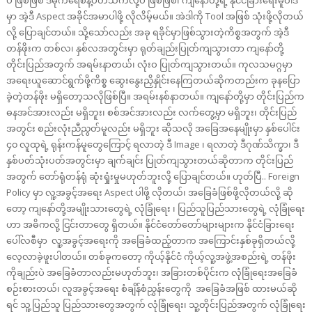
ပဲ ဖြစ်ဖြစ် ဒီမိုကရေစီနဲ့ပတ်သက်လို့ပဲ ဖြစ်ဖြစ်၊ ကျနော်တို့ရဲ့ နိုင်ငံခြားရေးမူဝါဒ
မှာ အဲ့ဒီ Aspect အခိုင်အမာပါဖို့ လိုလိမ့်မယ်။ အဲဒါကို Tool အဖြစ် သုံးဖို့လိုတယ်
လို့ ပြောချင်တယ်။ သို့သော်လည်း အခု ရခိုင်မှာဖြစ်သွားတဲ့ကိစ္စအတွက် အဲ့ဒီ
တန်ဖိုးက တစ်လ၊ နှစ်လအတွင်းမှာ ရုတ်ချည်းပြုတ်ကျသွားတာ ကျနော်တို့
တိုင်းပြည်အတွက် အရမ်းနာတယ်၊ လုံးဝ ပြုတ်ကျသွားတယ်။ ကုလသမဂ္ဂမှာ
အရေးယူဆောင်ရွက်ဖို့ကိစ္စ ဆွေးနွေးညှိနှိုင်းနေကြတယ်ဆိုကတည်းက ခုနပြော
ခဲ့တဲ့တန်ဖိုး မရှိတော့သလိုဖြစ်ပြီ။ အရမ်းနစ်နာတယ်။ ကျနော်တို့မှာ တိုင်းပြည်က
ဓနအင်အားလည်း မရှိဘူး၊ စစ်အင်အားလည်း လက်တွေ့မှာ မရှိဘူး၊ တိုင်းပြည်
အတွင်း စည်းလုံးညီညွတ်မူလည်း မရှိဘူး ဆိုသလို အခြေအနေမျိုးမှာ နှစ်ပေါင်း
၄၀ လူထုရဲ့ ရုန်းကန်မူတွေကြောင့် ရလာတဲ့ ဒီ Image ၊ ရလာတဲ့ ဒီဂုဏ်သိက္ခာ၊ ဒီ
နှစ်ပတ်သုံးပတ်အတွင်းမှာ ချက်ချင်း ပြုတ်ကျသွားတယ်ဆိုတာက တိုင်းပြည်
အတွက် တော်ရုံတန်ရုံ ဆုံးရှုံးမှုမဟုတ်ဘူးလို့ ပြောချင်တယ်။ ဟုတ်ပြီ.. Foreign
Policy မှာ လူ့အခွင့်အရေး Aspect ပါဖို့ လိုတယ်၊ အခြေခံဖြစ်ဖို့လိုတယ်လို့ ဆို
တော့ ကျနော်တို့အမျိုးသားတွေရဲ့ လုံခြုံရေး ၊ ပြည်သူပြည်သားတွေရဲ့ လုံခြုံရေး
ဟာ အဓိကလို့ ငြင်းတာတွေ ရှိတယ်။ နိုင်ငံတော်တော်များများက နိုင်ငံခြားရေး
ပေါ်လစီမှာ လူ့အခွင့်အရေးကို အခြေခံထည့်တာက အကြောင်းနှစ်ခုရှိတယ်လို့
လေ့လာခဲ့ဖူးပါတယ်။ တစ်ခုကတော့ ကိုယ့်နိုင်ငံ ကိုယ့်လူ့အဖွဲ့အစည်းရဲ့ တန်ဖိုး
ကိုချည်းပဲ အခြေခံတာလည်းမဟုတ်ဘူး၊ အခြားတစ်ပိုင်းက လုံခြုံရေးအခြေခံ
စဉ်းစားတယ်၊ လူအခွင့်အရေး စံချိန်စံညွှန်းတွေကို အခြေခံအဖြစ် ထားမယ်ဆို
ရင် သူ့ပြည်သူ ပြည်သားတွေအတွက် လုံခြုံရေး၊ သူ့တိုင်းပြည်အတွက် လုံခြုံရေး