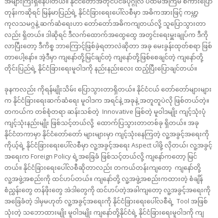
အများကြီးရှိနေပါတယ်။ နိုင်ငံတော်အတိုင်ပင်ခံပုဂ္ဂိုလ် ပထမအကြိမ် စကားပြော
တုန်းကဆိုရင် မြန်မာပြည်ရဲ့ နိုင်ငံခြားရေးပေါ်လစီမှာ အဓိကအားဖြင့် ကမ္ကာ့
ကုလသမဂ္ဂနဲ့ ဆက်ဆံရေးဟာ တော်တော်အဓိကကျတယ်လို့ သူပြောသွားတာ
လည်း ရှိတယ်။ ဒါဆိုရင် ဒီလက်ထောက်အထွေထွေ အတွင်းရေးမှူးချုပ်က ဒီကို
လာပြီးတော့ ဒီကိစ္စ ဘာကြောင့်ဖြစ်ခဲ့ရတာလဲဆိုတာ အခု မေးခွန်းထုတ်စရာ ဖြစ်
တာပေါ့နော်။ အဲ့ဒီမှာ ကျနော်တို့မြင်ချင်တဲ့ ကျနော်တို့ဖြစ်စေချင်တဲ့ ကျနော်တို့
တိုင်းပြည်ရဲ့ နိုင်ငံခြားရေးမူဝါဒကို နည်းနည်းလေး ထည့်ပြီးပြောချင်တယ်။
ခုနကလည်း ကိုရန်မျိုးသိမ်း ပြောသွားတာရှိတယ်။ နိုင်ငံငယ် တော်တော်များများ
က နိုင်ငံခြားရေးဆက်ဆံရေး မူဝါဒက အရင်နဲ့ အခုနဲ့ အတူတူပဲလို ဖြစ်တယ်တဲ့။
တကယ်က တစ်စုံတရာ ဆန်းသစ်တဲ့ Innovative ဖြစ်တဲ့ မူဝါဒမျိုး ကျင့်သုံးပုံ
ကျင့်သုံးနည်းမျိုး ဖြစ်သင့်တယ်လို့ ထောက်ပြသွားတာတစ်ခု ရှိတယ်။ အခု
နိုင်ငံတကာမှာ နိုင်ငံတော်တော် များများမှာ ကျင့်သုံးနေကြတဲ့ လူ့အခွင့်အရေးကို
ကိုယ့်ရဲ့ နိုင်ငံခြားရေးပေါ်လစီမှာ လူ့အခွင့်အရေး Aspect ပါဖို့ လိုတယ်၊ လူ့အခွင့်
အရေးက Foreign Policy ရဲ့အခြေခံ ဖြစ်သင့်တယ်လို့ ကျနော်ကတော့ မြင်
တယ်။ နိုင်ငံခြားရေးပေါ်လစီဆိုတာလည်း တကယ်တန်းကျတော့ ကျနော်တို့
လူ့အဖွဲ့အစည်းကို ထင်ဟပ်တယ်။ ကျနော်တို့ လူ့အဖွဲ့အစည်းကထားတဲ့ စံချိန်
စံညွှန်းတွေ တန်ဖိုးတွေ အဲဒါတွေကို ထင်ဟပ်တဲ့အခါကျတော့ လူ့အခွင့်အရေးကို
အခြေခံတဲ့ ဒါမှမဟုတ် လူ့အခွင့်အရေးကို နိုင်ငံခြားရေးပေါ်လစီရဲ့ Tool အဖြစ်
သုံးတဲ့ သဘောထားမျိုး မူဝါဒမျိုး ကျနော်တို့နိုင်ငံရဲ့ နိုင်ငံခြားရေးမူဝါဒကို ကျ