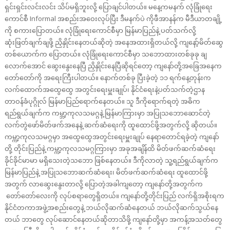
ရှင်းရှင်းလင်းလင်း သိပ်မရှိဘူးလို့ ပြောချင်ပါတယ်။ မနေ့ကမနက် လုံခြုံရေး
ကောင်စီ Informal အစည်းအဝေးလုပ်ပြီး ဒီမနက်ပဲ ကိုဖီအာနန်က မီဒီယာတချို့
ကို စကားပြောတယ်။ လုံခြုံရေးကောင်စီမှာ မြန်မာပြည်နဲ့ ပတ်သက်လို့
ဆုံးဖြတ်ချက်ချဖို့ ညှိနှိုင်းနေတယ်ဆိုတဲ့ အနေအထားရှိတယ်လို့ ကျနော့်မိတ်ဆွေ
တစ်ယောက်က ပြောတယ်။ လုံခြုံရေးကောင်စီမှာ သဘောထားတစ်ခုခု ချ
လောက်အောင် ဆွေးနွေးနေပြီ ညှိနှိုင်းနေပြီဆိုရင်တော့ ကျနော်တို့အခြေအနေက
တော်တော်ကို အရေးကြီးပါတယ်။ နောက်တစ်ခု ပြီးခဲ့တဲ့ ၁၁ ရက်နေ့တုန်းက
လက်ထောက်အထွေထွေ အတွင်းရေးမှူးချုပ်၊ နိုင်ငံရေးနဲ့ပတ်သက်တဲ့ဌာန
တာဝန်ခံပုဂ္ဂိုလ် မြန်မာပြည်ရောက်နေတယ်။ သူ ဒီကိုရောက်ရတဲ့ အဓိက
ရည်ရွယ်ချက်က ကမ္ဘာ့ကုလသမဂ္ဂနဲ့ မြန်မာကြားမှာ အပြုသဘောဆောင်တဲ့
လက်တွဲဖော်မိတ်ဖက်အနေနဲ့ ဆက်ဆံရေးကို ထူထောင်ဖို့အတွက်လို့ ဆိုတယ်။
ကမ္ကာ့ကုလသမဂ္ဂမှာ အထွေထွေအတွင်းရေးမှူးချုပ် နေရာတောင်ရခဲ့တဲ့ ကျနော်
တို့ တိုင်းပြည်နဲ့ ကမ္ကာ့ကုလသမဂ္ဂကြားမှာ အခုအချိန်ထိ မိတ်ဖက်ဆက်ဆံရေး
ခိုင်ခိုင်မာမာ မရှိသေးတဲ့သဘော ဖြစ်နေတယ်။ ဒီကိုလာတဲ့ သူ့ရည်ရွယ်ချက်က
မြန်မာပြည်နဲ့ အပြုသဘောဆက်ဆံရေး၊ မိတ်ဖက်ဆက်ဆံရေး ထူထောင်ဖို့
အတွက် လာဆွေးနွေးတာလို့ ပြောတဲ့အခါကျတော့ ကျနော်တို့အတွက်က
တော်တော်လေးကို လုပ်စရာတွေရှိတယ်။ ကျနော်တို့တိုင်းပြည် လက်ရှိအစိုးရက
နိုင်ငံတကာအဖွဲ့အစည်းတွေနဲ့ ဘယ်လိုဆက်ဆံနေတယ် ဘယ်လိုဆက်သွယ်နေ
တယ် ဘာတွေ လုပ်ဆောင်နေတယ်ဆိုတာသိဖို့ ကျနော်တို့မှာ အကန့်အသတ်တွေ