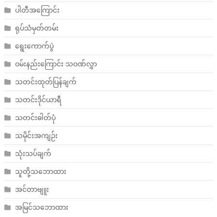
ပါတီအကြောင်း
ရုပ်သံမှတ်တမ်း
ရွေးကောက်ပွဲ
ဝမ်းနည်းကြောင်း သဝဏ်လွှာ
သတင်းထုတ်ပြန်ချက်
သတင်းဒိုင်ယာရီ
သတင်းဓါတ်ပုံ
သမိုင်းအကျဉ်း
သုံးသပ်ချက်
သူတို့သဘောထား
အင်တာဗျူး
အမြင်သဘောထား