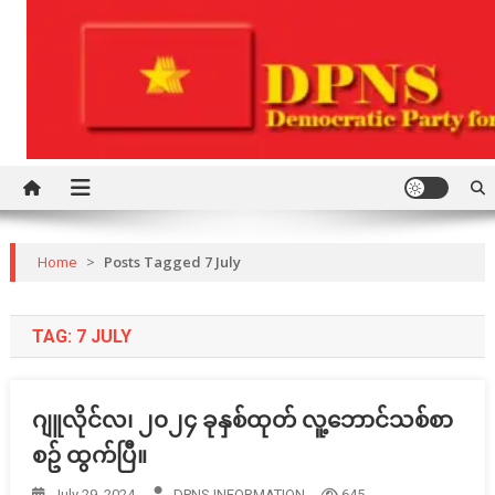
Skip
to
content
Democratic Party for a New Society
DPNS
Home
>
Posts Tagged 7 July
TAG:
7 JULY
ဂျူလိုင်လ၊ ၂၀၂၄ ခုနှစ်ထုတ် လူ့ဘောင်သစ်စာ
စဥ် ထွက်ပြီ။
July 29, 2024
DPNS INFORMATION
645