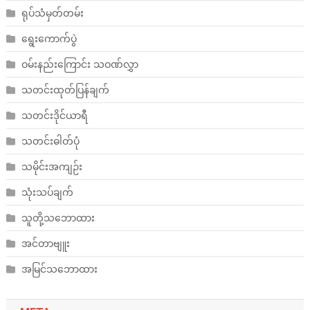
ရုပ်သံမှတ်တမ်း
ရွေးကောက်ပွဲ
ဝမ်းနည်းကြောင်း သဝဏ်လွှာ
သတင်းထုတ်ပြန်ချက်
သတင်းဒိုင်ယာရီ
သတင်းဓါတ်ပုံ
သမိုင်းအကျဉ်း
သုံးသပ်ချက်
သူတို့သဘောထား
အင်တာဗျူး
အမြင်သဘောထား