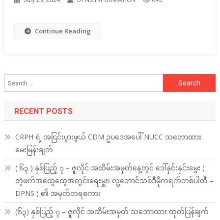
Continue Reading
Search
for:
RECENT POSTS
CRPH ရဲ့ အငြင်းပွားဖွယ် CDM ဥပဒေအပေါ် NUCC သဘောထား
မေးမြန်းချက်
( ၆၃ ) နှစ်ပြည့် ၇ – ဇူလိုင် အထိမ်းအမှတ်နေ့တွင် ဒေါ်နှင်းနှင်းမွှေး (
တွဲဖက်အထွေထွေအတွင်းရေးမှူး၊ လူ့ဘောင်သစ်ဒီမိုကရက်တစ်ပါတီ –
DPNS ) ၏ အမှတ်တရစကား
(၆၃) နှစ်ပြည့် ၇ – ဇူလိုင် အထိမ်းအမှတ် သဘောထား ထုတ်ပြန်ချက်