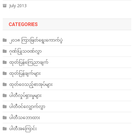
July 2013
CATEGORIES
၂၀၁၈ ကြားဖြတ်ရွေးကောက်ပွဲ
ဂုဏ်ပြုသဝဏ်လွှာ
ထုတ်ပြန်ကြေညာချက်
ထုတ်ပြန်ချက်များ
ထုတ်ဝေသည့်စာအုပ်များ
ပါတီလှုပ်ရှားမှုများ
ပါတီဝင်လျှောက်လွှာ
ပါတီသဘောထား
ပါတီအကြောင်း