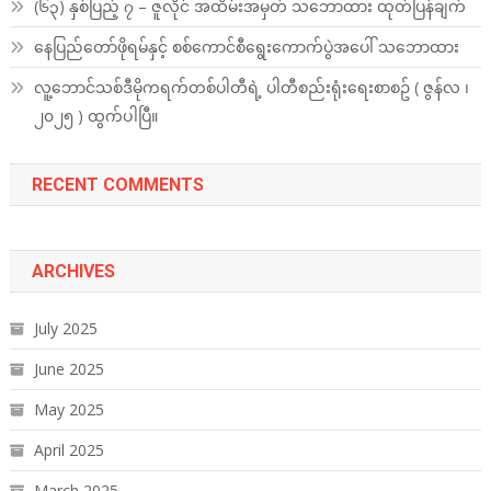
(၆၃) နှစ်ပြည့် ၇ – ဇူလိုင် အထိမ်းအမှတ် သဘောထား ထုတ်ပြန်ချက်
နေပြည်တော်ဖိုရမ်နှင့် စစ်ကောင်စီရွေးကောက်ပွဲအပေါ် သဘောထား
လူ့ဘောင်သစ်ဒီမိုကရက်တစ်ပါတီရဲ့ ပါတီစည်းရုံးရေးစာစဥ် ( ဇွန်လ ၊
၂၀၂၅ ) ထွက်ပါပြီ။
RECENT COMMENTS
ARCHIVES
July 2025
June 2025
May 2025
April 2025
March 2025