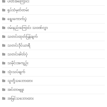
ပါတီအကြောင်း
ရုပ်သံမှတ်တမ်း
ရွေးကောက်ပွဲ
ဝမ်းနည်းကြောင်း သဝဏ်လွှာ
သတင်းထုတ်ပြန်ချက်
သတင်းဒိုင်ယာရီ
သတင်းဓါတ်ပုံ
သမိုင်းအကျဉ်း
သုံးသပ်ချက်
သူတို့သဘောထား
အင်တာဗျူး
အမြင်သဘောထား