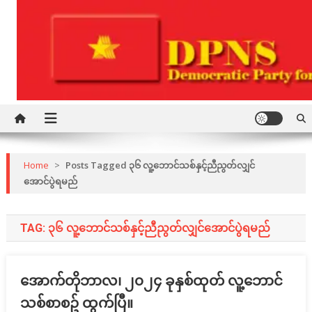
Skip
to
content
Democratic Party for a New Society
DPNS
Home
>
Posts Tagged ၃၆ လူ့ဘောင်သစ်နှင့်ညီညွတ်လျှင်
အောင်ပွဲရမည်
TAG:
၃၆ လူ့ဘောင်သစ်နှင့်ညီညွတ်လျှင်အောင်ပွဲရမည်
အောက်တိုဘာလ၊ ၂၀၂၄ ခုနှစ်ထုတ် လူ့ဘောင်
သစ်စာစဥ် ထွက်ပြီ။