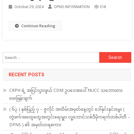
October 29, 2024
DPNS INFORMATION
518
Continue Reading
Search
for:
RECENT POSTS
CRPH ရဲ့ အငြင်းပွားဖွယ် CDM ဥပဒေအပေါ် NUCC သဘောထား
မေးမြန်းချက်
( ၆၃ ) နှစ်ပြည့် ၇ – ဇူလိုင် အထိမ်းအမှတ်နေ့တွင် ဒေါ်နှင်းနှင်းမွှေး (
တွဲဖက်အထွေထွေအတွင်းရေးမှူး၊ လူ့ဘောင်သစ်ဒီမိုကရက်တစ်ပါတီ –
DPNS ) ၏ အမှတ်တရစကား