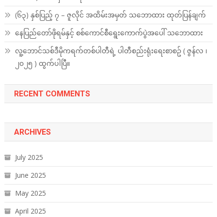
(၆၃) နှစ်ပြည့် ၇ – ဇူလိုင် အထိမ်းအမှတ် သဘောထား ထုတ်ပြန်ချက်
နေပြည်တော်ဖိုရမ်နှင့် စစ်ကောင်စီရွေးကောက်ပွဲအပေါ် သဘောထား
လူ့ဘောင်သစ်ဒီမိုကရက်တစ်ပါတီရဲ့ ပါတီစည်းရုံးရေးစာစဥ် ( ဇွန်လ ၊
၂၀၂၅ ) ထွက်ပါပြီ။
RECENT COMMENTS
ARCHIVES
July 2025
June 2025
May 2025
April 2025