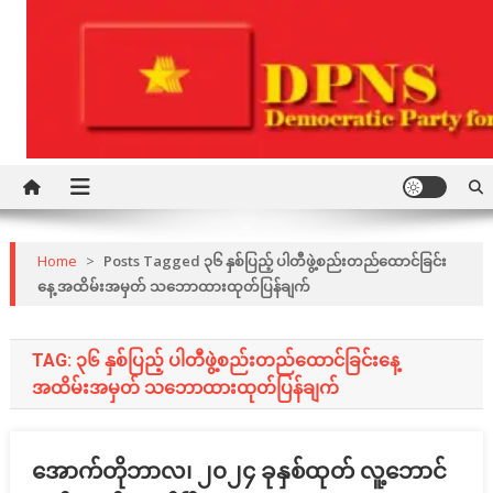
Skip
to
content
Democratic Party for a New Society
DPNS
Home
>
Posts Tagged ၃၆ နှစ်ပြည့် ပါတီဖွဲ့စည်းတည်ထောင်ခြင်း
နေ့ အထိမ်းအမှတ် သဘောထားထုတ်ပြန်ချက်
TAG:
၃၆ နှစ်ပြည့် ပါတီဖွဲ့စည်းတည်ထောင်ခြင်းနေ့
အထိမ်းအမှတ် သဘောထားထုတ်ပြန်ချက်
အောက်တိုဘာလ၊ ၂၀၂၄ ခုနှစ်ထုတ် လူ့ဘောင်