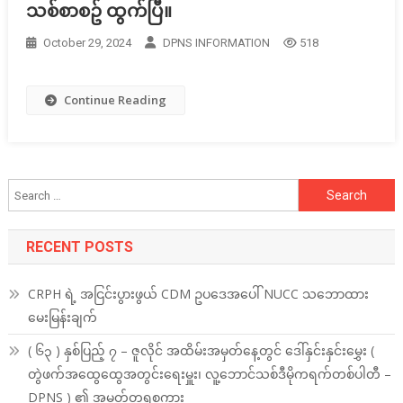
သစ်စာစဥ် ထွက်ပြီ။
October 29, 2024
DPNS INFORMATION
518
Continue Reading
Search
for:
RECENT POSTS
CRPH ရဲ့ အငြင်းပွားဖွယ် CDM ဥပဒေအပေါ် NUCC သဘောထား
မေးမြန်းချက်
( ၆၃ ) နှစ်ပြည့် ၇ – ဇူလိုင် အထိမ်းအမှတ်နေ့တွင် ဒေါ်နှင်းနှင်းမွှေး (
တွဲဖက်အထွေထွေအတွင်းရေးမှူး၊ လူ့ဘောင်သစ်ဒီမိုကရက်တစ်ပါတီ –
DPNS ) ၏ အမှတ်တရစကား