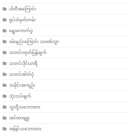
ပါတီအကြောင်း
ရုပ်သံမှတ်တမ်း
ရွေးကောက်ပွဲ
ဝမ်းနည်းကြောင်း သဝဏ်လွှာ
သတင်းထုတ်ပြန်ချက်
သတင်းဒိုင်ယာရီ
သတင်းဓါတ်ပုံ
သမိုင်းအကျဉ်း
သုံးသပ်ချက်
သူတို့သဘောထား
အင်တာဗျူး
အမြင်သဘောထား