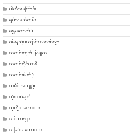
ပါတီအကြောင်း
ရုပ်သံမှတ်တမ်း
ရွေးကောက်ပွဲ
ဝမ်းနည်းကြောင်း သဝဏ်လွှာ
သတင်းထုတ်ပြန်ချက်
သတင်းဒိုင်ယာရီ
သတင်းဓါတ်ပုံ
သမိုင်းအကျဉ်း
သုံးသပ်ချက်
သူတို့သဘောထား
အင်တာဗျူး
အမြင်သဘောထား