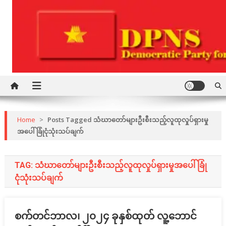
Skip
to
content
Democratic Party for a New Society
DPNS
Home
>
Posts Tagged သံဃာတော်များဦးစီးသည့်လူထုလှုပ်ရှားမှု
အပေါ်ခြုံငုံသုံးသပ်ချက်
TAG:
သံဃာတော်များဦးစီးသည့်လူထုလှုပ်ရှားမှုအပေါ်ခြုံ
ငုံသုံးသပ်ချက်
စက်တင်ဘာလ၊ ၂၀၂၄ ခုနှစ်ထုတ် လူ့ဘောင်