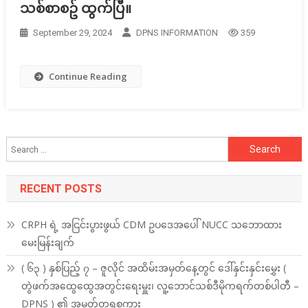
သစ်စာစဥ် ထွက်ပြီ။
September 29, 2024
DPNS INFORMATION
359
Continue Reading
Search
for:
RECENT POSTS
CRPH ရဲ့ အငြင်းပွားဖွယ် CDM ဥပဒေအပေါ် NUCC သဘောထား
မေးမြန်းချက်
( ၆၃ ) နှစ်ပြည့် ၇ – ဇူလိုင် အထိမ်းအမှတ်နေ့တွင် ဒေါ်နှင်းနှင်းမွှေး (
တွဲဖက်အထွေထွေအတွင်းရေးမှူး၊ လူ့ဘောင်သစ်ဒီမိုကရက်တစ်ပါတီ –
DPNS ) ၏ အမှတ်တရစကား