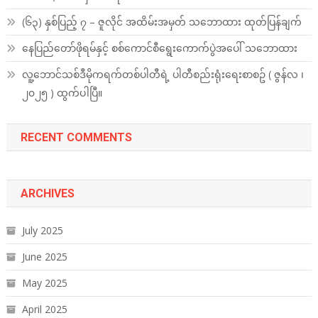
(၆၃) နှစ်ပြည့် ၇ – ဇူလိုင် အထိမ်းအမှတ် သဘောထား ထုတ်ပြန်ချက်
နေပြည်တော်ဖိုရမ်နှင့် စစ်ကောင်စီရွေးကောက်ပွဲအပေါ် သဘောထား
လူ့ဘောင်သစ်ဒီမိုကရက်တစ်ပါတီရဲ့ ပါတီစည်းရုံးရေးစာစဥ် ( ဇွန်လ ၊
၂၀၂၅ ) ထွက်ပါပြီ။
RECENT COMMENTS
ARCHIVES
July 2025
June 2025
May 2025
April 2025