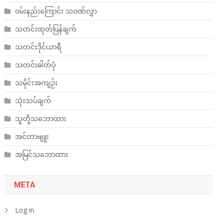
ဝမ်းနည်းကြောင်း သဝဏ်လွှာ
သတင်းထုတ်ပြန်ချက်
သတင်းဒိုင်ယာရီ
သတင်းဓါတ်ပုံ
သမိုင်းအကျဉ်း
သုံးသပ်ချက်
သူတို့သဘောထား
အင်တာဗျူး
အမြင်သဘောထား
META
Log in