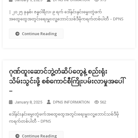
| ၂၀၂၅ ခုနှစ်၊ ဇန္နဝါရီလ၊ ၉ ရက် ဒေါ်နှင်းနှင်းမွှေးတွဲဖက်
အထွေထွေအတွင်းရေးမှူး၊လူ့ဘောင်သစ်ဒီမိုကရက်တစ်ပါတီ – DPNS
Continue Reading
ဂုဏ်ထူးဆောင်ဘွဲ့တံဆိပ်တွေနဲ့ စည်းရုံး
သိမ်းသွင်းဖို့ စစ်ကောင်စီကြိုးပမ်းလာမှုအပေါ်
–
January 8, 2025
DPNS INFORMATION
562
ဒေါ်နှင်းနှင်းမွှေးတွဲဖက်အထွေထွေအတွင်းရေးမှူး၊လူ့ဘောင်သစ်ဒီမို
ကရက်တစ်ပါတီ – DPNS
Continue Reading