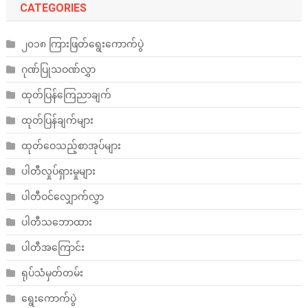
CATEGORIES
၂၀၁၈ ကြားဖြတ်ရွေးကောက်ပွဲ
ဂုဏ်ပြုသဝဏ်လွှာ
ထုတ်ပြန်ကြေညာချက်
ထုတ်ပြန်ချက်များ
ထုတ်ဝေသည့်စာအုပ်များ
ပါတီလှုပ်ရှားမှုများ
ပါတီဝင်လျှောက်လွှာ
ပါတီသဘောထား
ပါတီအကြောင်း
ရုပ်သံမှတ်တမ်း
ရွေးကောက်ပွဲ