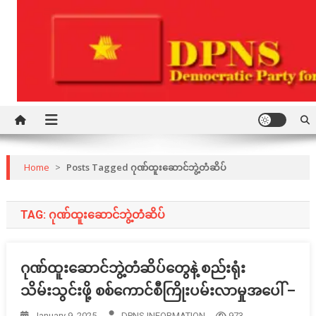
Skip
to
content
Democratic Party for a New Society
DPNS
Home
>
Posts Tagged ဂုဏ်ထူးဆောင်ဘွဲ့တံဆိပ်
TAG:
ဂုဏ်ထူးဆောင်ဘွဲ့တံဆိပ်
ဂုဏ်ထူးဆောင်ဘွဲ့တံဆိပ်တွေနဲ့ စည်းရုံး
သိမ်းသွင်းဖို့ စစ်ကောင်စီကြိုးပမ်းလာမှုအပေါ် –
January 9, 2025
DPNS INFORMATION
973