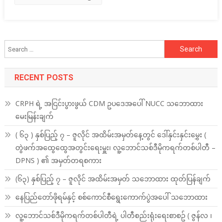
Search
for:
RECENT POSTS
CRPH ရဲ့ အငြင်းပွားဖွယ် CDM ဥပဒေအပေါ် NUCC သဘောထား
မေးမြန်းချက်
( ၆၃ ) နှစ်ပြည့် ၇ – ဇူလိုင် အထိမ်းအမှတ်နေ့တွင် ဒေါ်နှင်းနှင်းမွှေး (
တွဲဖက်အထွေထွေအတွင်းရေးမှူး၊ လူ့ဘောင်သစ်ဒီမိုကရက်တစ်ပါတီ –
DPNS ) ၏ အမှတ်တရစကား
(၆၃) နှစ်ပြည့် ၇ – ဇူလိုင် အထိမ်းအမှတ် သဘောထား ထုတ်ပြန်ချက်
နေပြည်တော်ဖိုရမ်နှင့် စစ်ကောင်စီရွေးကောက်ပွဲအပေါ် သဘောထား
လူ့ဘောင်သစ်ဒီမိုကရက်တစ်ပါတီရဲ့ ပါတီစည်းရုံးရေးစာစဥ် ( ဇွန်လ ၊