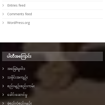
Entries feed
Comments feed
WordPress.org
ပါတီအ‌ကြောင်း
အခြေခံမူဝါဒ
သမိုင်းအကျဉ်း
စည်းမျဉ်းစည်းကမ်း
ခေါင်းဆောင်မှု
ဖွဲ့စည်းပုံစည်းမျဉ်း