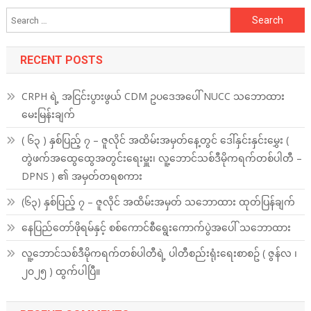
Search
for:
RECENT POSTS
CRPH ရဲ့ အငြင်းပွားဖွယ် CDM ဥပဒေအပေါ် NUCC သဘောထား
မေးမြန်းချက်
( ၆၃ ) နှစ်ပြည့် ၇ – ဇူလိုင် အထိမ်းအမှတ်နေ့တွင် ဒေါ်နှင်းနှင်းမွှေး (
တွဲဖက်အထွေထွေအတွင်းရေးမှူး၊ လူ့ဘောင်သစ်ဒီမိုကရက်တစ်ပါတီ –
DPNS ) ၏ အမှတ်တရစကား
(၆၃) နှစ်ပြည့် ၇ – ဇူလိုင် အထိမ်းအမှတ် သဘောထား ထုတ်ပြန်ချက်
နေပြည်တော်ဖိုရမ်နှင့် စစ်ကောင်စီရွေးကောက်ပွဲအပေါ် သဘောထား
လူ့ဘောင်သစ်ဒီမိုကရက်တစ်ပါတီရဲ့ ပါတီစည်းရုံးရေးစာစဥ် ( ဇွန်လ ၊
၂၀၂၅ ) ထွက်ပါပြီ။