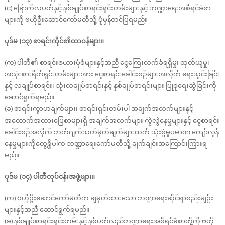
(င) ခြောက်လပတ်နှင့် နှစ်ချုပ်စာရင်းရှင်းတမ်းများနှင့် ဘဏ္ဍာရေးအစီရင်ခံစာ
များကို ဗဟိုဦးဆောင်ကော်မတီသို့ ပုံမှန်တင်ပြရမည်။
ပုဒ်မ (၁၃) စာရင်းကိုင်၏တာဝန်များ။
(က) ပါတီ၏ စာရင်းဇယားပုံစံများနှင့်အညီ ငွေကြေးလက်ခံရရှိမှု၊ ထုတ်ယူမှု၊
အသုံးစားရိတ်ရှင်းတမ်းများအား ငွေစာရင်းခေါင်းစဉ်များအလိုက် ရေးသွင်းခြင်း
နှင့် လချုပ်စာရင်း၊ သုံးလချုပ်စာရင်းနှင့် နှစ်ချုပ်စာရင်းများ ပြုစုရေးဆွဲခြင်းကို
ဆောင်ရွက်ရမည်။
(ခ) စာရင်းကွာဟချက်များ၊ စာရင်းရှင်းတမ်းပါ အချက်အလက်များနှင့်
အထောက်အထားပြေစာများရှိ အချက်အလက်များ ကွဲလွဲနေမှုများနှင့် ငွေစာရင်း
ခေါင်းစဉ်အလိုက် ဘတ်ဂျက်သတ်မှတ်ချက်များထက် သုံးစွဲမှုပမာဏ ကျော်လွန်
နေမှုများကိုတွေ့ရှိပါက ဘဏ္ဍာရေးကော်မတီသို့ ချက်ချင်းအကြောင်းကြားရ
မည်။
ပုဒ်မ (၁၄) ပါတီလုပ်ငန်းအဖွဲ့များ။
(က) ဗဟိုဦးဆောင်ကော်မတီက ချမှတ်ထားသော ဘဏ္ဍာရေးဆိုင်ရာစည်းမျဉ်း
များနှင့်အညီ ဆောင်ရွက်ရမည်။
(ခ) နှစ်ချုပ်စာရင်းရှင်းတမ်းနှင့် နှစ်ပတ်လည်ဘဏ္ဍာရေးအစီရင်ခံစာတို့ကို ဗဟို