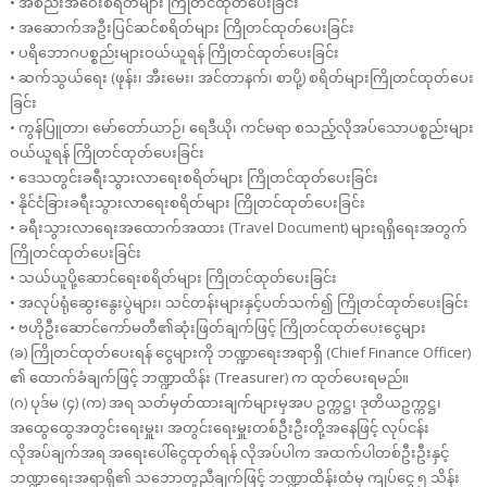
• အစည်းအဝေးစရိတ်များ ကြိုတင်ထုတ်ပေးခြင်း
• အဆောက်အဦးပြင်ဆင်စရိတ်များ ကြိုတင်ထုတ်ပေးခြင်း
• ပရိဘောဂပစ္စည်းများဝယ်ယူရန် ကြိုတင်ထုတ်ပေးခြင်း
• ဆက်သွယ်ရေး (ဖုန်း၊ အီးမေး၊ အင်တာနက်၊ စာပို့) စရိတ်များကြိုတင်ထုတ်ပေး
ခြင်း
• ကွန်ပြူတာ၊ မော်တော်ယာဉ်၊ ရေဒီယို၊ ကင်မရာ စသည့်လိုအပ်သောပစ္စည်းများ
ဝယ်ယူရန် ကြိုတင်ထုတ်ပေးခြင်း
• ဒေသတွင်းခရီးသွားလာရေးစရိတ်များ ကြိုတင်ထုတ်ပေးခြင်း
• နိုင်ငံခြားခရီးသွားလာရေးစရိတ်များ ကြိုတင်ထုတ်ပေးခြင်း
• ခရီးသွားလာရေးအထောက်အထား (Travel Document) များရရှိရေးအတွက်
ကြိုတင်ထုတ်ပေးခြင်း
• သယ်ယူပို့ဆောင်ရေးစရိတ်များ ကြိုတင်ထုတ်ပေးခြင်း
• အလုပ်ရုံဆွေးနွေးပွဲများ၊ သင်တန်းများနှင့်ပတ်သက်၍ ကြိုတင်ထုတ်ပေးခြင်း
• ဗဟိုဦးဆောင်ကော်မတီ၏ဆုံးဖြတ်ချက်ဖြင့် ကြိုတင်ထုတ်ပေးငွေများ
(ခ) ကြိုတင်ထုတ်ပေးရန် ငွေများကို ဘဏ္ဍာရေးအရာရှိ (Chief Finance Officer)
၏ ထောက်ခံချက်ဖြင့် ဘဏ္ဍာထိန်း (Treasurer) က ထုတ်ပေးရမည်။
(ဂ) ပုဒ်မ (၄) (က) အရ သတ်မှတ်ထားချက်များမှအပ ဥက္ကဋ္ဌ၊ ဒုတိယဥက္ကဋ္ဌ၊
အထွေထွေအတွင်းရေးမှူး၊ အတွင်းရေးမှူးတစ်ဦးဦးတို့အနေဖြင့် လုပ်ငန်း
လိုအပ်ချက်အရ အရေးပေါ်ငွေထုတ်ရန် လိုအပ်ပါက အထက်ပါတစ်ဦးဦးနှင့်
ဘဏ္ဍာရေးအရာရှိ၏ သဘောတူညီချက်ဖြင့် ဘဏ္ဍာထိန်းထံမှ ကျပ်ငွေ ၅ သိန်း