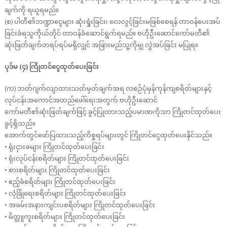
ချက်ကို ရယူရမည်။
(စ) ပါတီ၏ဘဏ္ဍာငွေများ ဆုံးရှုံးခြင်း၊ လေလွင့်ခြင်းမဖြစ်စေရန် တာဝန်ပေးအပ်
ခြင်းခံရသူကိုယ်တိုင် တာဝန်ခံဆောင်ရွက်ရမည်။ ဗဟိုဦးဆောင်ကော်မတီ၏
ဆုံးဖြတ်ချက်တရပ်ရပ်မရှိလျှင် အခြားမည်သူ့ကိုမျှ လွှဲအပ်ခြင်း မပြုရ။
ပုဒ်မ (၄) ကြိုတင်ငွေထုတ်ပေးခြင်း
(က) ဘတ်ဂျက်လျာထားသတ်မှတ်ချက်အရ လစဉ်ပုံမှန်ကုန်ကျစရိတ်များနှင့်
လုပ်ငန်းအကောင်အထည်ဖေါ်ရေးအတွက် ဗဟိုဦးဆောင်
ကော်မတီ၏ဆုံးဖြတ်ချက်ဖြင့် ခွင့်ပြုထားသည့်ပမာဏကိုသာ ကြိုတင်ထုတ်ပေး
ခွင့်ရှိသည်။
အောက်တွင်ဖော်ပြထားသည့်ကိစ္စရပ်များတွင် ကြိုတင်ငွေထုတ်ပေးနိုင်သည်။
• ရုံးငှားခများ ကြိုတင်ထုတ်ပေးခြင်း
• ရုံးလုပ်ငန်းစရိတ်များ ကြိုတင်ထုတ်ပေးခြင်း
• စားစရိတ်များ ကြိုတင်ထုတ်ပေးခြင်း
• ဧည့်ခံစရိတ်များ ကြိုတင်ထုတ်ပေးခြင်း
• လုံခြုံရေးစရိတ်များ ကြိုတင်ထုတ်ပေးခြင်း
• အခမ်းအနားကျင်းပစရိတ်များ ကြိုတင်ထုတ်ပေးခြင်း
• မိတ္တူကူးစရိတ်များ ကြိုတင်ထုတ်ပေးခြင်း