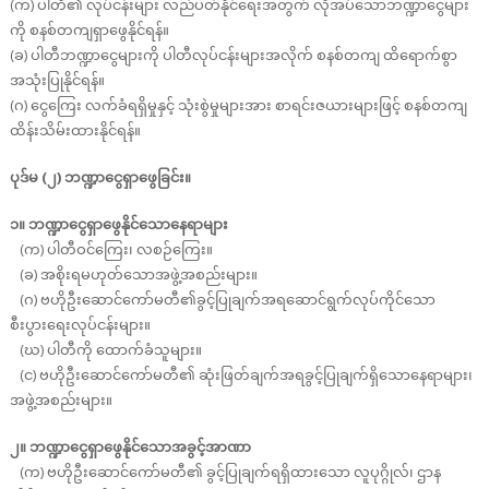
(က) ပါတီ၏ လုပ်ငန်းများ လည်ပတ်နိုင်ရေးအတွက် လိုအပ်သောဘဏ္ဍာငွေများ
ကို စနစ်တကျရှာဖွေနိုင်ရန်။
(ခ) ပါတီဘဏ္ဍာငွေများကို ပါတီလုပ်ငန်းများအလိုက် စနစ်တကျ ထိရောက်စွာ
အသုံးပြုနိုင်ရန်။
(ဂ) ငွေကြေး လက်ခံရရှိမှုနှင့် သုံးစွဲမှုများအား စာရင်းဇယားများဖြင့် စနစ်တကျ
ထိန်းသိမ်းထားနိုင်ရန်။
ပုဒ်မ (၂) ဘဏ္ဍာငွေရှာဖွေခြင်း။
၁။ ဘဏ္ဍာငွေရှာဖွေနိုင်သောနေရာများ
(က) ပါတီဝင်ကြေး၊ လစဉ်ကြေး။
(ခ) အစိုးရမဟုတ်သောအဖွဲ့အစည်းများ။
(ဂ) ဗဟိုဦးဆောင်ကော်မတီ၏ခွင့်ပြုချက်အရဆောင်ရွက်လုပ်ကိုင်သော
စီးပွားရေးလုပ်ငန်းများ။
(ဃ) ပါတီကို ထောက်ခံသူများ။
(င) ဗဟိုဦးဆောင်ကော်မတီ၏ ဆုံးဖြတ်ချက်အရခွင့်ပြုချက်ရှိသောနေရာများ၊
အဖွဲ့အစည်းများ။
၂။ ဘဏ္ဍာငွေရှာဖွေနိုင်သောအခွင့်အာဏာ
(က) ဗဟိုဦးဆောင်ကော်မတီ၏ ခွင့်ပြုချက်ရရှိထားသော လူပုဂ္ဂိုလ်၊ ဌာန