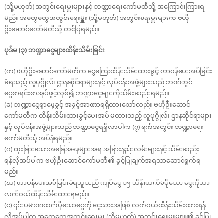
(သို့မဟုတ်) အတွင်းရေးမှူးများနှင့် ဘဏ္ဍာရေးကော်မတီသို့ အကြောင်းကြားရ
မည်။ အထွေထွေအတွင်းရေးမှူး (သို့မဟုတ်) အတွင်းရေးမှူးများက ဗဟို
ဦးဆောင်ကော်မတီသို့ တင်ပြရမည်။
ပုဒ်မ (၃) ဘဏ္ဍာငွေများထိန်းသိမ်းခြင်း
(က) ဗဟိုဦးဆောင်ကော်မတီက ငွေကြေးထိန်းသိမ်းထားခွင့် တာဝန်ပေးအပ်ခြင်း
ခံရသည့် လူပုဂ္ဂိုလ်၊ ဌာနဆိုင်ရာများနှင့် လုပ်ငန်းအဖွဲ့များသည် ဘဏ်တွင်
ငွေစာရင်းစာအုပ်ဖွင့်လှစ်၍ ဘဏ္ဍာငွေများကိုသိမ်းဆည်းရမည်။
(ခ) ဘဏ္ဍာငွေရှာဖွေခွင့် အခွင့်အာဏာရရှိထားသော်လည်း ဗဟိုဦးဆောင်
ကော်မတီက ထိန်းသိမ်းထားခွင့်ပေးအပ် မထားသည့် လူပုဂ္ဂိုလ်၊ ဌာနဆိုင်ရာများ
နှင့် လုပ်ငန်းအဖွဲ့များသည် ဘဏ္ဍာငွေရရှိလာပါက (၇) ရက်အတွင်း ဘဏ္ဍာရေး
ကော်မတီသို့ အပ်နှံရမည်။
(ဂ) ထူးခြားသောအခြေအနေများအရ အခြားနည်းလမ်းများနှင့် သိမ်းဆည်း
ရန်လိုအပ်ပါက ဗဟိုဦးဆောင်ကော်မတီ၏ ခွင့်ပြုချက်အရသာဆောင်ရွက်ရ
မည်။
(ဃ) တာဝန်ပေးအပ်ခြင်းခံရသူသည် ကျပ်ငွေ ၁၅ သိန်းထက်မပိုသော ငွေကိုသာ
လက်ဝယ်ထိန်းသိမ်းထားရမည်။
(င) ၎င်းပမာဏထက်ပိုသောငွေကို ငွေသားအဖြစ် လက်ဝယ်ထိန်းသိမ်းထားရန်
လိုအပ်ပါက အထွေထွေအတွင်းရေးမှူး (သို့မဟုတ်) အတွင်းရေးမှူးများ၏ ခွင့်ပြု