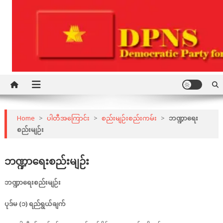
Skip
to
content
Democratic Party for a New Society
DPNS
Home
>
ပါတီအကြောင်း
>
စည်းမျဉ်းစည်းကမ်း
>
ဘဏ္ဍာရေး
စည်းမျဉ်း
ဘဏ္ဍာရေးစည်းမျဉ်း
ဘဏ္ဍာရေးစည်းမျဉ်း
ပုဒ်မ (၁) ရည်ရွယ်ချက်