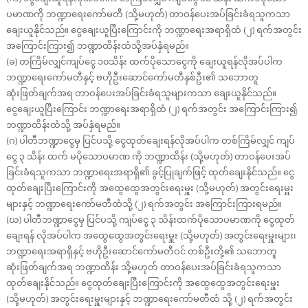
ပမာဏကို ဘဏ္ဍာရေးကော်မတီ (သို့မဟုတ်) တာဝန်ပေးအပ်ခြင်းခံရသူကသာ
ချေးယူနိုင်သည်။ ငွေချေးယူပြီးကြောင်းကို ဘဏ္ဍာရေးအရာရှိထံ (၂) ရက်အတွင်း
အကြောင်းကြား၍ ဘဏ္ဍာထိန်းထံသို့အပ်နှံရမည်။
(ခ) တကြိမ်လျှင်ကျပ်ငွေ ၁၀သိန်း ထက်ပိုသောငွေကို ချေးယူရန်လိုအပ်ပါက
ဘဏ္ဍာရေးကော်မတီနှင့် ဗဟိုဦးဆောင်ကော်မတီနှစ်ဦး၏ သဘောတူ
ဆုံးဖြတ်ချက်အရ တာဝန်ပေးအပ်ခြင်းခံရသူများကသာ ချေးယူနိုင်သည်။
ငွေချေးယူပြီးကြောင်း ဘဏ္ဍာရေးအရာရှိထံ (၂) ရက်အတွင်း အကြောင်းကြား၍
ဘဏ္ဍာထိန်းထံသို့ အပ်နှံရမည်။
(ဂ) ပါတီဘဏ္ဍာငွေမှ ပြင်ပသို့ ငွေထုတ်ချေးရန်လိုအပ်ပါက တစ်ကြိမ်လျှင် ကျပ်
ငွေ ၃ သိန်း ထက် မပိုသောပမာဏ ကို ဘဏ္ဍာထိန်း (သို့မဟုတ်) တာဝန်ပေးအပ်
ခြင်းခံရသူကသာ ဘဏ္ဍာရေးအရာရှိ၏ ခွင့်ပြုချက်ဖြင့် ထုတ်ချေးနိုင်သည်။ ငွေ
ထုတ်ချေးပြီးကြောင်းကို အထွေထွေအတွင်းရေးမှူး (သို့မဟုတ်) အတွင်းရေးမှူး
များနှင့် ဘဏ္ဍာရေးကော်မတီထံသို့ (၂) ရက်အတွင်း အကြောင်းကြားရမည်။
(ဃ) ပါတီဘဏ္ဍာငွေမှ ပြင်ပသို့ ကျပ်ငွေ ၃ သိန်းထက်ပိုသောပမာဏကို ငွေထုတ်
ချေးရန် လိုအပ်ပါက အထွေထွေအတွင်းရေးမှူး (သို့မဟုတ်) အတွင်းရေးမှူးများ၊
ဘဏ္ဍာရေးအရာရှိနှင့် ဗဟိုဦးဆောင်ကော်မတီဝင် တစ်ဦးတို့၏ သဘောတူ
ဆုံးဖြတ်ချက်အရ ဘဏ္ဍာထိန်း သို့မဟုတ် တာဝန်ပေးအပ်ခြင်းခံရသူကသာ
ထုတ်ချေးနိုင်သည်။ ငွေထုတ်ချေးပြီးကြောင်းကို အထွေထွေအတွင်းရေးမှူး
(သို့မဟုတ်) အတွင်းရေးမှူးများနှင့် ဘဏ္ဍာရေးကော်မတီထံ သို့ (၂) ရက်အတွင်း