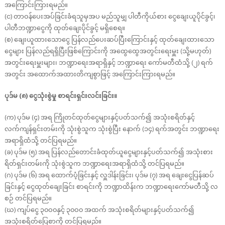
အကြောင်းကြားရမည်။
(င) တာဝန်ပေးအပ်ခြင်းခံရသူမှအပ မည်သူမျှ ပါတီကိုယ်စား ငွေချေးယူပိုင်ခွင့်၊
ပါတီဘဏ္ဍာငွေကို ထုတ်ချေးပိုင်ခွင့် မရှိစေရ။
(စ) ချေးယူထားသောငွေ ပြန်လည်ပေးဆပ်ပြီးကြောင်းနှင့် ထုတ်ချေးထားသော
ငွေများ ပြန်လည်ရရှိပြီးဖြစ်ကြောင်းကို အထွေထွေအတွင်းရေးမှူး (သို့မဟုတ်)
အတွင်းရေးမှူးများ၊ ဘဏ္ဍာရေးအရာရှိနှင့် ဘဏ္ဍာရေး ကော်မတီထံသို့ (၂) ရက်
အတွင်း အထောက်အထားတိကျစွာဖြင့် အကြောင်းကြားရမည်။
ပုဒ်မ (၈) ငွေသုံးစွဲမှု စာရင်းရှင်းလင်းခြင်း။
(က) ပုဒ်မ (၄) အရ ကြိုတင်ထုတ်ငွေများနှင့်ပတ်သက်၍ အသုံးစရိတ်နှင့်
လက်ကျန်ရှင်းတမ်းကို သုံးစွဲသူက သုံးစွဲပြီး နောက် (၁၄) ရက်အတွင်း ဘဏ္ဍာရေး
အရာရှိထံသို့ တင်ပြရမည်။
(ခ) ပုဒ်မ (၅) အရ ပြန်လည်တောင်းခံထုတ်ယူငွေများနှင့်ပတ်သက်၍ အသုံးစား
ရိတ်ရှင်းတမ်းကို သုံးစွဲသူက ဘဏ္ဍာရေးအရာရှိထံသို့ တင်ပြရမည်။
(ဂ) ပုဒ်မ (၆) အရ ထောက်ပံ့ခြင်းနှင့် လှူဒါန်းခြင်း၊ ပုဒ်မ (၇) အရ ချေးငွေပြန်ဆပ်
ခြင်းနှင့် ငွေထုတ်ချေးခြင်း စာရင်းကို ဘဏ္ဍာထိန်းက ဘဏ္ဍာရေးကော်မတီသို့ လ
စဉ် တင်ပြရမည်။
(ဃ) ကျပ်ငွေ ၃၀ဝ၀နှင့် ၃၀ဝ၀ အထက် အသုံးစရိတ်များနှင့်ပတ်သက်၍
အသုံးစရိတ်ပြေစာကို တင်ပြရမည်။