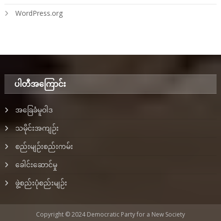
WordPress.org
ပါတီအ‌ကြောင်း
အခြေခံမူဝါဒ
သမိုင်းအကျဉ်း
စည်းမျဉ်းစည်းကမ်း
ခေါင်းဆောင်မှု
ဖွဲ့စည်းပုံစည်းမျဉ်း
Copyright © 2024 Democratic Party for a New Society