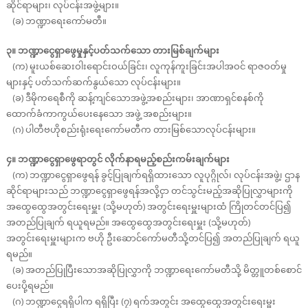
ဆိုင်ရာများ၊ လုပ်ငန်းအဖွဲ့များ။
(ခ) ဘဏ္ဍာရေးကော်မတီ။
၃။ ဘဏ္ဍာငွေရှာဖွေမှုနှင့်ပတ်သက်သော တားမြစ်ချက်များ
(က) မူးယစ်ဆေးဝါးရောင်းဝယ်ခြင်း၊ လူကုန်ကူးခြင်းအပါအဝင် ရာဇဝတ်မှု
များနှင့် ပတ်သက်ဆက်နွယ်သော လုပ်ငန်းများ။
(ခ) ဒီမိုကရေစီကို ဆန့်ကျင်သောအဖွဲ့အစည်းများ၊ အာဏာရှင်စနစ်ကို
ထောက်ခံကာကွယ်ပေးနေသော အဖွဲ့ အစည်းများ။
(ဂ) ပါတီဗဟိုစည်းရုံးရေးကော်မတီက တားမြစ်သောလုပ်ငန်းများ။
၄။ ဘဏ္ဍာငွေရှာဖွေရာတွင် လိုက်နာရမည့်စည်းကမ်းချက်များ
(က) ဘဏ္ဍာငွေရှာဖွေရန် ခွင့်ပြုချက်ရရှိထားသော လူပုဂ္ဂိုလ်၊ လုပ်ငန်းအဖွဲ့၊ ဌာန
ဆိုင်ရာများသည် ဘဏ္ဍာငွေရှာဖွေရန်အလို့ငှာ တင်သွင်းမည့်အဆိုပြုလွှာများကို
အထွေထွေအတွင်းရေးမှူး (သို့မဟုတ်) အတွင်းရေးမှူးများထံ ကြိုတင်တင်ပြ၍
အတည်ပြုချက် ရယူရမည်။ အထွေထွေအတွင်းရေးမှူး (သို့မဟုတ်)
အတွင်းရေးမှူးများက ဗဟို ဦးဆောင်ကော်မတီသို့တင်ပြ၍ အတည်ပြုချက် ရယူ
ရမည်။
(ခ) အတည်ပြုပြီးသောအဆိုပြုလွှာကို ဘဏ္ဍာရေးကော်မတီသို့ မိတ္တူတစ်စောင်
ပေးပို့ရမည်။
(ဂ) ဘဏ္ဍာငွေရရှိပါက ရရှိပြီး (၇) ရက်အတွင်း အထွေထွေအတွင်းရေးမှူး