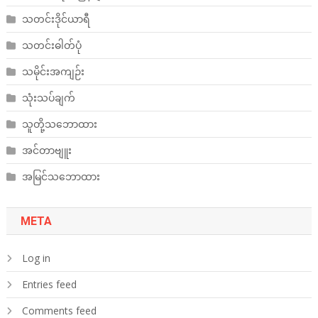
သတင်းဒိုင်ယာရီ
သတင်းဓါတ်ပုံ
သမိုင်းအကျဉ်း
သုံးသပ်ချက်
သူတို့သဘောထား
အင်တာဗျူး
အမြင်သဘောထား
META
Log in
Entries feed
Comments feed