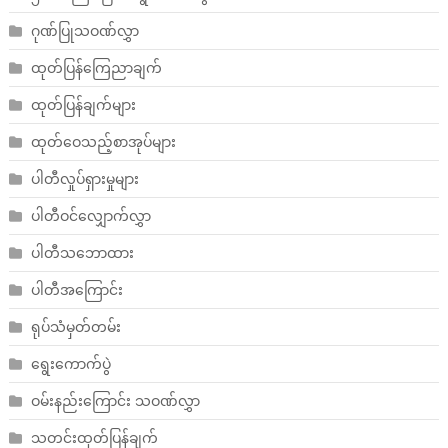
ဂုဏ်ပြုသဝဏ်လွှာ
ထုတ်ပြန်ကြေညာချက်
ထုတ်ပြန်ချက်များ
ထုတ်ဝေသည့်စာအုပ်များ
ပါတီလှုပ်ရှားမှုများ
ပါတီဝင်လျှောက်လွှာ
ပါတီသဘောထား
ပါတီအကြောင်း
ရုပ်သံမှတ်တမ်း
ရွေးကောက်ပွဲ
ဝမ်းနည်းကြောင်း သဝဏ်လွှာ
သတင်းထုတ်ပြန်ချက်