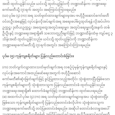
အထိ ထုတ်ယူနိုင်သည်။ ယင်းသို့ ထုတ်ယူခြင်းကို ဘဏ္ဍာထိန်းက ဘဏ္ဍာရေး
ကော်မတီသို့ (၇) ရက် အတွင်း အကြောင်းကြားရမည်။
(ဃ) ပုဒ်မ (၄) (က) အရ သတ်မှတ်ထားချက်များမှအပ ဗဟိုဦးဆောင်ကော်မတီ
ဝင်တဦးအနေဖြင့် လုပ်ငန်းလိုအပ်ချက်အရ အရေးပေါ်ငွေထုတ်ရန် လိုအပ်ပါက
ဥက္ကဋ္ဌ၊ ဒုတိယဥက္ကဋ္ဌ၊ အထွေထွေအတွင်းရေးမှူး၊ အတွင်းရေးမှူးတို့အနက် တစ်
ဦးဦးနှင့် ဘဏ္ဍာရေးအရာရှိ၏ သဘောတူညီချက်ဖြင့် ဘဏ္ဍာထိန်းထံမှ ကျပ်ငွေ ၃
သိန်းအထိ ထုတ်ယူနိုင်သည်။ ယင်းသို့ ထုတ်ယူခြင်းကို ဘဏ္ဍာထိန်းက
ဘဏ္ဍာရေးကော်မတီသို့ (၇) ရက်အတွင်း အကြောင်းကြားရမည်။
ပုဒ်မ (၅) ကုန်ကျစရိတ်များ ပြန်လည်တောင်းခံခြင်း။
(က) ဘတ်ဂျက်လျာထားသတ်မှတ်ချက်အရ လစဉ်ပုံမှန်ကုန်ကျစရိတ်များနှင့်
လုပ်ငန်းအကောင်အထည်ဖော်ရေးအတွက် ဗဟိုဦးဆောင်
ကော်မတီ၏ဆုံးဖြတ်ချက်ဖြင့် ခွင့်ပြုထားသည့်အတိုင်း သုံးစွဲထားပြီးဖြစ်သော
ကုန်ကျစရိတ်များကို သုံးစွဲထားသူက ပြန်လည်တောင်းခံ ထုတ်ယူနိုင်သည်။
ဘဏ္ဍာရေးအရာရှိ၏ ထောက်ခံချက်ဖြင့် ဘဏ္ဍာထိန်းက ထုတ်ပေးရမည်။
(ခ) အထက်ပါ ပုဒ်မ (၄) (က) အရ သတ်မှတ်ထားချက်များမှအပ သုံးစွဲထားပြီး
ဖြစ်သော ကုန်ကျစရိတ်များကို ပြန်လည်တောင်းခံလိုပါက သုံးစွဲထားသူက
ဘဏ္ဍာရေးကော်မတီသို့ တင်ပြတောင်းခံရမည်။ အဆိုပါ တောင်းခံလာမှုအပေါ်
ဘဏ္ဍာရေးကော်မတီကစီစစ်၍ အကြံပြုချက်နှင့်အတူ ဗဟိုဦးဆောင်ကော်မတီ