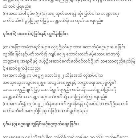
ထံ တင်ပြရမည်။
(ဂ) အထက်ပါ ပုဒ်မ (၅) (ခ) အရ ထုတ်ပေးရန် ဆုံးဖြတ်ပါက ဘဏ္ဍာရေး
ကော်မတီ၏ ခွင့်ပြုချက်ဖြင့် ဘဏ္ဍာထိန်းက ထုတ်ပေးရမည်။
ပုဒ်မ(၆) ထောက်ပံ့ခြင်းနှင့် လှူဒါန်းခြင်း။
(က) အခြားအဖွဲ့အစည်းများ၊ လူပုဂ္ဂိုလ်များအား ထောက်ပံ့ငွေများပေးခြင်း၊
လှူဒါန်းခြင်းနှင့်ပတ်သက်၍ ကျပ်ငွေ ၅ သောင်းထက်မပိုသောပမာဏကို
ဘဏ္ဍာရေးအရာရှိနှင့် ဗဟိုဦးဆောင်ကော်မတီဝင်တစ်ဦး၏ သဘောတူညီချက်ဖြ
င့် ဆောင်ရွက်နိုင်သည်။
(ခ) အကယ်၍ ကျပ်ငွေ ၅ သောင်းမှ ၂ သိန်းအထိ လိုအပ်ပါက
အထွေထွေအတွင်းရေးမှူး၊ အတွင်းရေးမှူးနှင့် ဘဏ္ဍာရေးအရာရှိတို့၏
သဘောတူညီချက်ဖြင့် ဆောင်ရွက်ရမည်။ ယင်းသို့ဆောင်ရွက်ခြင်းကို
ဘဏ္ဍာထိန်းက ဘဏ္ဍာရေးကော်မတီသို့ အကြောင်းကြားရမည်။
(ဂ) အကယ်၍ ကျပ်ငွေ ၂ သိန်းအထက်လှူဒါန်းရန် လိုအပ်ပါက ဗဟိုဦးဆောင်
ကော်မတီ၏ အတည်ပြုချက်ဖြင့် ဆောင်ရွက်ရမည်။
ပုဒ်မ (၇) ငွေချေးယူခြင်းနှင့်ငွေထုတ်ချေးခြင်း။
(က) ငွေချေးယူရန်လိုအပ်ပါက တကြိမ်လျှင် ကျပ်ငွေ ၁၀ သိန်း ထက်မပိုသော