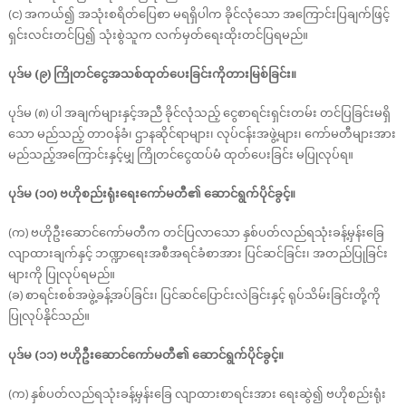
(င) အကယ်၍ အသုံးစရိတ်ပြေစာ မရရှိပါက ခိုင်လုံသော အကြောင်းပြချက်ဖြင့်
ရှင်းလင်းတင်ပြ၍ သုံးစွဲသူက လက်မှတ်ရေးထိုးတင်ပြရမည်။
ပုဒ်မ (၉) ကြိုတင်ငွေအသစ်ထုတ်ပေးခြင်းကိုတားမြစ်ခြင်း။
ပုဒ်မ (၈) ပါ အချက်များနှင့်အညီ ခိုင်လုံသည့် ငွေစာရင်းရှင်းတမ်း တင်ပြခြင်းမရှိ
သော မည်သည့် တာဝန်ခံ၊ ဌာနဆိုင်ရာများ၊ လုပ်ငန်းအဖွဲ့များ၊ ကော်မတီများအား
မည်သည့်အကြောင်းနှင့်မျှ ကြိုတင်ငွေထပ်မံ ထုတ်ပေးခြင်း မပြုလုပ်ရ။
ပုဒ်မ (၁၀) ဗဟိုစည်းရုံးရေးကော်မတီ၏ ဆောင်ရွက်ပိုင်ခွင့်။
(က) ဗဟိုဦးဆောင်ကော်မတီက တင်ပြလာသော နှစ်ပတ်လည်ရသုံးခန့်မှန်းခြေ
လျာထားချက်နှင့် ဘဏ္ဍာရေးအစီအရင်ခံစာအား ပြင်ဆင်ခြင်း၊ အတည်ပြုခြင်း
များကို ပြုလုပ်ရမည်။
(ခ) စာရင်းစစ်အဖွဲ့ခန့်အပ်ခြင်း၊ ပြင်ဆင်ပြောင်းလဲခြင်းနှင့် ရုပ်သိမ်းခြင်းတို့ကို
ပြုလုပ်နိုင်သည်။
ပုဒ်မ (၁၁) ဗဟိုဦးဆောင်ကော်မတီ၏ ဆောင်ရွက်ပိုင်ခွင့်။
(က) နှစ်ပတ်လည်ရသုံးခန့်မှန်းခြေ လျာထားစာရင်းအား ရေးဆွဲ၍ ဗဟိုစည်းရုံး