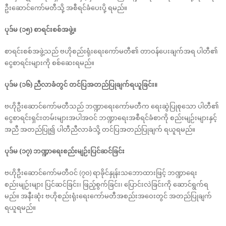
ဦးဆောင်ကော်မတီသို့ အစီရင်ခံပေးပို့ ရမည်။
ပုဒ်မ (၁၅) စာရင်းစစ်အဖွဲ့။
စာရင်းစစ်အဖွဲ့သည် ဗဟိုစည်းရုံးရေးကော်မတီ၏ တာဝန်ပေးချက်အရ ပါတီ၏
ငွေစာရင်းများကို စစ်ဆေးရမည်။
ပုဒ်မ (၁၆) ညီလာခံတွင် တင်ပြအတည်ပြုချက်ရယူခြင်း။
ဗဟိုဦးဆောင်ကော်မတီသည် ဘဏ္ဍာရေးကော်မတီက ရေးဆွဲပြုစုသော ပါတီ၏
ငွေစာရင်းရှင်းတမ်းများအပါအဝင် ဘဏ္ဍာရေးအစီရင်ခံစာကို စည်းမျဉ်းများနှင့်
အညီ အတည်ပြု၍ ပါတီညီလာခံသို့ တင်ပြအတည်ပြုချက် ရယူရမည်။
ပုဒ်မ (၁၇) ဘဏ္ဍာရေးစည်းမျဉ်းပြင်ဆင်ခြင်း
ဗဟိုဦးဆောင်ကော်မတီဝင် (၇ဝ) ရာခိုင်နှုန်းသဘောထားဖြင့် ဘဏ္ဍာရေး
စည်းမျဉ်းများ ပြင်ဆင်ခြင်း၊ ဖြည့်စွက်ခြင်း၊ ပြောင်းလဲခြင်းကို ဆောင်ရွက်ရ
မည်။ အနီးဆုံး ဗဟိုစည်းရုံးရေးကော်မတီအစည်းအဝေးတွင် အတည်ပြုချက်
ရယူရမည်။