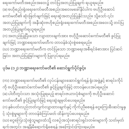
ရေးကော်မတီအစည်းအဝေး၌ တင်ပြအတည်ပြုချက် ရယူရမည်။
(ခ) ဗဟိုစည်းရုံးရေးကော်မတီအစည်းအဝေးမခေါ်နိုင်ပါက ဗဟိုဦးဆောင်
ကော်မတီ၏ ဆုံးဖြတ်ချက်ဖြင့် ရေးဆွဲအတည်ပြုနိုင်သည်။ သို့သော် ၎င်း
အတည်ပြုချက်ကို အနီးဆုံးဗဟိုစည်းရုံးရေးကော်မတီအစည်းအဝေးသို့ တင်ပြ
အတည်ပြုချက်ရယူရမည်။
(ဂ) အတည်ပြုပြီးသော လျာထားချက်အား ဗဟိုဦးဆောင်ကော်မတီ၏ ခွင့်ပြု
ချက်ဖြင့် ဘဏ္ဍာရေးကော်မတီက တာဝန်ခံသုံးစွဲစေရမည်။
(ဃ) ဘဏ္ဍာရေးကော်မတီက တင်ပြသော ဘဏ္ဍာရေးအစီရင်ခံစာအား ပြင်ဆင်
ခြင်း၊ အတည်ပြုခြင်းများကို ပြုလုပ်ရမည်။
ပုဒ်မ (၁၂) ဘဏ္ဍာရေးကော်မတီ၏ ဆောင်ရွက်ပိုင်ခွင့်။
(က) ဘဏ္ဍာရေးကော်မတီ၏ လုပ်ငန်းများဆောင်ရွက်ရန် ရုံးအဖွဲ့နှင့် စာရင်းကိုင်
ကို ဗဟိုဦးဆောင်ကော်မတီ၏ ခွင့်ပြုချက်ဖြင့် တာဝန်ပေးအပ်ရမည်။
(ခ) ပါတီတွင်းသာ အသုံးပြုရမည့် စာရင်းဇယားပုံစံများကို ဗဟိုဦးဆောင်
ကော်မတီ၏ ခွင့်ပြုချက်ဖြင့် ရေးဆွဲချမှတ်ပေးရမည်။
(ဂ) နှစ်ပတ်လည်ဘတ်ဂျက်လျာထားချက်နှင့် ကိုက်ညီစေရန် ငွေကြေးစီးဆင်းမှုနှ
င့် သုံးစွဲမှုများကို တာဝန်ခံကြပ်မတ် ထိန်းကွပ်ပေးရမည်။
(ဃ) ငွေကြေးသုံးစွဲသူများထံသို့ လစဉ်အသုံးစာရင်းရှင်းတမ်းများကို သတ်မှတ်
ရက်အတွင်း အချိန်မီရောက်ရှိစေရန် အကြောင်းကြားရမည်။