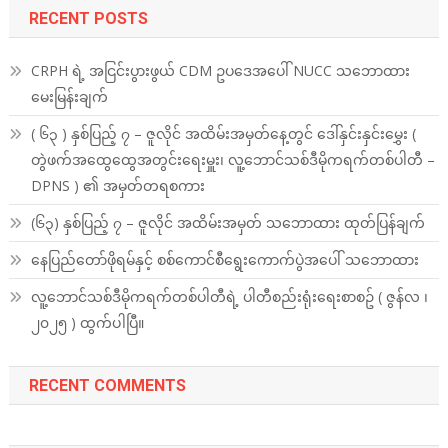
RECENT POSTS
CRPH ရဲ့ အငြင်းပွားဖွယ် CDM ဥပဒေအပေါ် NUCC သဘောထား
မေးမြန်းချက်
( ၆၃ ) နှစ်ပြည့် ၇ – ဇူလိုင် အထိမ်းအမှတ်နေ့တွင် ဒေါ်နှင်းနှင်းမွှေး (
တွဲဖက်အထွေထွေအတွင်းရေးမှူး၊ လူ့ဘောင်သစ်ဒီမိုကရက်တစ်ပါတီ –
DPNS ) ၏ အမှတ်တရစကား
(၆၃) နှစ်ပြည့် ၇ – ဇူလိုင် အထိမ်းအမှတ် သဘောထား ထုတ်ပြန်ချက်
နေပြည်တော်ဖိုရမ်နှင့် စစ်ကောင်စီရွေးကောက်ပွဲအပေါ် သဘောထား
လူ့ဘောင်သစ်ဒီမိုကရက်တစ်ပါတီရဲ့ ပါတီစည်းရုံးရေးစာစဥ် ( ဇွန်လ ၊
၂၀၂၅ ) ထွက်ပါပြီ။
RECENT COMMENTS