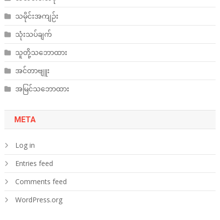
သမိုင်းအကျဉ်း
သုံးသပ်ချက်
သူတို့သဘောထား
အင်တာဗျူး
အမြင်သဘောထား
META
Log in
Entries feed
Comments feed
WordPress.org