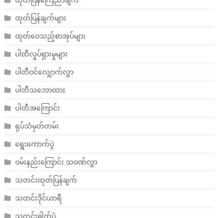
ထုတ်ပြန်ချက်များ
ထုတ်ဝေသည့်စာအုပ်များ
ပါတီလှုပ်ရှားမှုများ
ပါတီဝင်လျှောက်လွှာ
ပါတီသဘောထား
ပါတီအကြောင်း
ရုပ်သံမှတ်တမ်း
ရွေးကောက်ပွဲ
ဝမ်းနည်းကြောင်း သဝဏ်လွှာ
သတင်းထုတ်ပြန်ချက်
သတင်းဒိုင်ယာရီ
သတင်းဓါတ်ပုံ