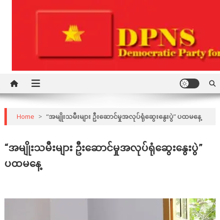
Skip
to
content
Democratic Party for a New Society
DPNS
Home
>
“အမျိုးသမီးများ ဦးဆောင်မှုအလုပ်ရုံဆွေးနွေးပွဲ” ပထမနေ့
“အမျိုးသမီးများ ဦးဆောင်မှုအလုပ်ရုံဆွေးနွေးပွဲ”
ပထမနေ့