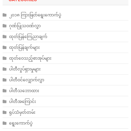
၂၀၁၈ ကြားဖြတ်ရွေးကောက်ပွဲ
ဂုဏ်ပြုသဝဏ်လွှာ
ထုတ်ပြန်ကြေညာချက်
ထုတ်ပြန်ချက်များ
ထုတ်ဝေသည့်စာအုပ်များ
ပါတီလှုပ်ရှားမှုများ
ပါတီဝင်လျှောက်လွှာ
ပါတီသဘောထား
ပါတီအကြောင်း
ရုပ်သံမှတ်တမ်း
ရွေးကောက်ပွဲ