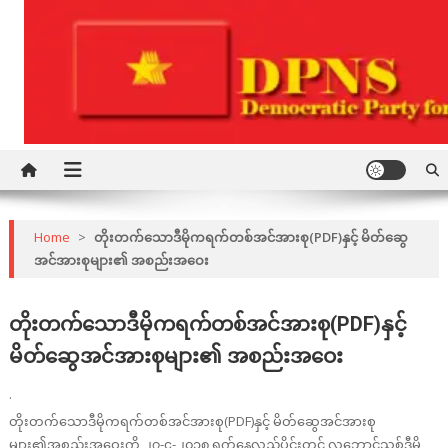
Skip
to
content
Democratic Party for a New Society
DPNS
Home
>
တိုးတက်သောဒီမိုကရက်တစ်အင်အားစု(PDF)နှင့် မိတ်ဆွေ
အင်အားစုများ၏ အစည်းအဝေး
တိုးတက်သောဒီမိုကရက်တစ်အင်အားစု(PDF)နှင့်
မိတ်ဆွေအင်အားစုများ၏ အစည်းအဝေး
·
တိုးတက်သောဒီမိုကရက်တစ်အင်အားစု(PDF)နှင့် မိတ်ဆွေအင်အားစု
များ၏အစည်းအဝေးကို ၂၇-၄-၂၀၁၈ ရက်နေ့လည်ပိုင်းတွင် လူ့ဘောင်သစ်ဒီမို