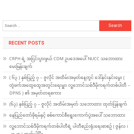
Search
for:
RECENT POSTS
CRPH ရဲ့ အငြင်းပွားဖွယ် CDM ဥပဒေအပေါ် NUCC သဘောထား
မေးမြန်းချက်
( ၆၃ ) နှစ်ပြည့် ၇ – ဇူလိုင် အထိမ်းအမှတ်နေ့တွင် ဒေါ်နှင်းနှင်းမွှေး (
တွဲဖက်အထွေထွေအတွင်းရေးမှူး၊ လူ့ဘောင်သစ်ဒီမိုကရက်တစ်ပါတီ –
DPNS ) ၏ အမှတ်တရစကား
(၆၃) နှစ်ပြည့် ၇ – ဇူလိုင် အထိမ်းအမှတ် သဘောထား ထုတ်ပြန်ချက်
နေပြည်တော်ဖိုရမ်နှင့် စစ်ကောင်စီရွေးကောက်ပွဲအပေါ် သဘောထား
လူ့ဘောင်သစ်ဒီမိုကရက်တစ်ပါတီရဲ့ ပါတီစည်းရုံးရေးစာစဥ် ( ဇွန်လ ၊
၂၀၂၅ ) ထွက်ပါပြီ။