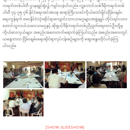
ကရက်တစ်ပါတီ ဌာနချုပ်ရုံး၌ ကျင်းပခဲ့ပါသည်။ လူ့ဘောင်သစ်ဒီမိုကရက်တစ်
ပါတီ ၇၄-၇၅-၇၆ နိုင်ငံရေးအင်အားစု ဆရာကြီးသခင်ကိုယ်တော်မှိုင်းငြိမ်းချမ်း
ရေးကွန်ရက် ဗမာနိုင်ငံလုံးဆိုင်ရာကျောင်းသားသမဂ္ဂများအဖွဲ့ချုပ် တိုင်းရင်းသား
တောင်သူလယ်သမားသမဂ္ဂနှင့် ဆိုရှယ်ဒီမိုကရက်တစ်ညီညွတ်ရေးတပ်ဦးတို့မှ
ကိုယ်စားလှယ်များ အစည်းအဝေးတက်ရောက်ခဲ့ကြပါသည်။ အစည်းအဝေးတွင်
ယနေ့ကာလ ငြိမ်းချမ်းရေးဆိုင်ရာလုပ်ငန်းစဉ်များကို ဆွေးနွေးတိုင်ပင်ခဲ့ကြ
ပါသည်။
[SHOW SLIDESHOW]