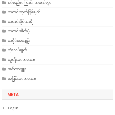
ဝမ်းနည်းကြောင်း သဝဏ်လွှာ
သတင်းထုတ်ပြန်ချက်
သတင်းဒိုင်ယာရီ
သတင်းဓါတ်ပုံ
သမိုင်းအကျဉ်း
သုံးသပ်ချက်
သူတို့သဘောထား
အင်တာဗျူး
အမြင်သဘောထား
META
Log in