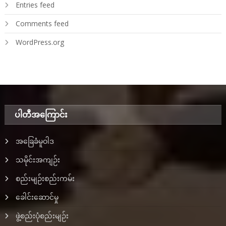
Entries feed
Comments feed
WordPress.org
ပါတီအ‌ကြောင်း
အခြေခံမူဝါဒ
သမိုင်းအကျဉ်း
စည်းမျဉ်းစည်းကမ်း
ခေါင်းဆောင်မှု
ဖွဲ့စည်းပုံစည်းမျဉ်း